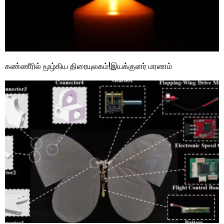
கண்ணீரில் மூழ்கிய திரையுலகம்!இயக்குனர் மரணம்