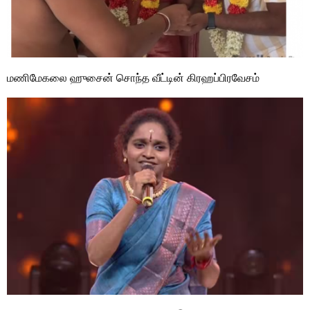
மணிமேகலை ஹுசைன் சொந்த வீட்டின் கிரஹப்பிரவேசம்