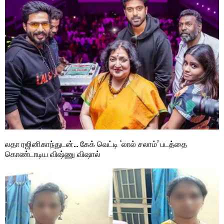
லதா ரஜினிகாந்துடன்… கேக் வெட்டி ‘லால் சலாம்’ படத்தை
கொண்டாடிய விஷ்ணு விஷால்