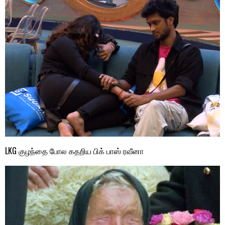
LKG குழந்தை போல கதறிய பிக் பாஸ் ரவீனா