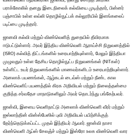
விண்வெளி ஆர்வலரான ஜானவி, தனது சொந்த ஊரான
பராக்கோலில் தனது இடைநிலைக் கல்வியை முடித்தார், பின்னர்
பஞ்சாபில் உள்ள லவ்லி தொழில்நுட்பக் கல்லூரியில் இளங்கலைப்
படிப்பை முடித்தார்.
ஜானவி கல்வி மற்றும் விண்வெளித் துறையில் தீவிரமாக
ஈடுபட்டுள்ளார். அவர் இந்திய விண்வெளி ஆராய்ச்சி நிறுவனத்தில்
(ISRO) கல்வித் திட்டங்களில் உரையாற்றியுள்ளார், மேலும் இந்தியா
முழுவதும் உள்ள தேசிய தொழில்நுட்ப நிறுவனங்கள் (NITகள்)
உள்ளிட்ட உயர் நிறுவனங்களில் மாணவர்களிடம் உரையாற்றியுள்ளார்.
அனலாக் பயணங்கள், ஆழ்கடல் டைவ்ஸ் மற்றும் நீண்ட கால
விண்வெளிப் பயணத்தில் கிரக அறிவியல் மற்றும் நிலைத்தன்மை
குறித்த சர்வதேச மாநாடுகளிலும் அவர் தொடர்ந்து பங்கேற்பவர்.
ஜான்வி, இளைய வெளிநாட்டு அனலாக் விண்வெளி வீரர் மற்றும்
ஐஸ்லாந்தின் வின்ஸ்பேஸில் புவி அறிவியல் பயிற்சிக்குத்
தேர்ந்தெடுக்கப்பட்ட முதல் இந்தியர் ஆவார். ஜான்வி நாசா
விண்வெளி ஆப்ஸ் சேலஞ்ச் மற்றும் இஸ்ரோ உலக விண்வெளி வார