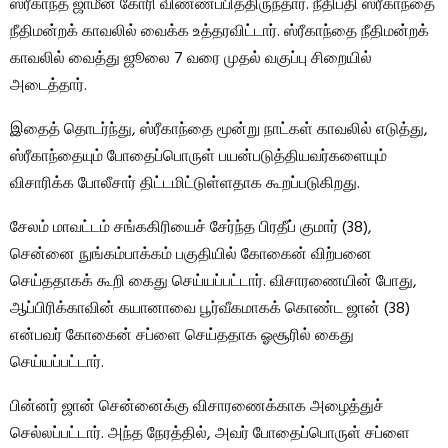
ஸ்ரீகாந்த் ஜாமீன் கோரி விண்ணப்பித்திருந்தார். நீதிபதி ஸ்ரீகாந்தை
நீதிமன்றக் காவலில் வைக்க உத்தரவிட்டார். ஸ்ரீகாந்தை நீதிமன்றக்
காவலில் வைத்து ஜூலை 7 வரை முதல் வகுப்பு சிறையில்
அடைத்தார்.
இதைத் தொடர்ந்து, ஸ்ரீகாந்தை மூன்று நாட்கள் காவலில் எடுத்து,
ஸ்ரீகாந்தையும் போதைப்பொருள் பயன்படுத்தியவர்களையும்
விசாரிக்க போலீசார் திட்டமிட்டுள்ளதாக கூறப்படுகிறது.
சேலம் மாவட்டம் சங்ககிரியைச் சேர்ந்த பிரதீப் குமார் (38),
சென்னை நுங்கம்பாக்கம் பகுதியில் கோகைன் விற்பனை
செய்ததாகக் கூறி கைது செய்யப்பட்டார். விசாரணையின் போது, ​​
ஆப்பிரிக்காவின் கயானாவை பூர்வீகமாகக் கொண்ட ஜான் (38)
என்பவர் கோகைன் சப்ளை செய்ததாக ஓசூரில் கைது
செய்யப்பட்டார்.
பின்னர் ஜான் சென்னைக்கு விசாரணைக்காக அழைத்துச்
செல்லப்பட்டார். அந்த நேரத்தில், அவர் போதைப்பொருள் சப்ளை