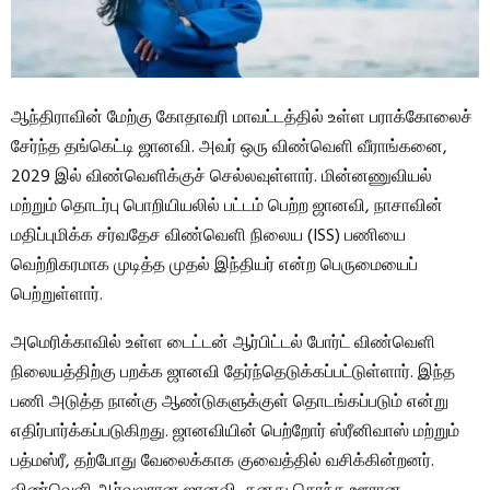
ஆந்திராவின் மேற்கு கோதாவரி மாவட்டத்தில் உள்ள பராக்கோலைச்
சேர்ந்த தங்கெட்டி ஜானவி. அவர் ஒரு விண்வெளி வீராங்கனை,
2029 இல் விண்வெளிக்குச் செல்லவுள்ளார். மின்னணுவியல்
மற்றும் தொடர்பு பொறியியலில் பட்டம் பெற்ற ஜானவி, நாசாவின்
மதிப்புமிக்க சர்வதேச விண்வெளி நிலைய (ISS) பணியை
வெற்றிகரமாக முடித்த முதல் இந்தியர் என்ற பெருமையைப்
பெற்றுள்ளார்.
அமெரிக்காவில் உள்ள டைட்டன் ஆர்பிட்டல் போர்ட் விண்வெளி
நிலையத்திற்கு பறக்க ஜானவி தேர்ந்தெடுக்கப்பட்டுள்ளார். இந்த
பணி அடுத்த நான்கு ஆண்டுகளுக்குள் தொடங்கப்படும் என்று
எதிர்பார்க்கப்படுகிறது. ஜானவியின் பெற்றோர் ஸ்ரீனிவாஸ் மற்றும்
பத்மஸ்ரீ, தற்போது வேலைக்காக குவைத்தில் வசிக்கின்றனர்.