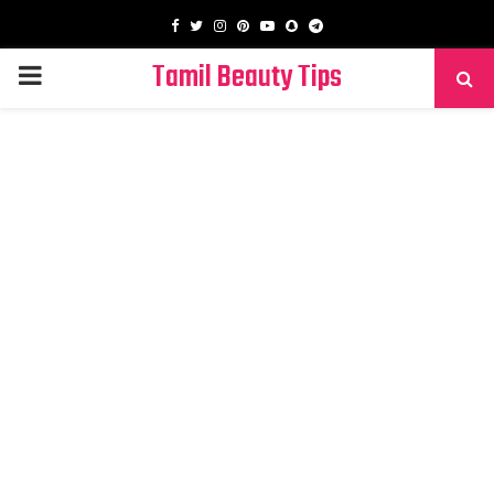
Facebook
Twitter
Instagram
Pinterest
Youtube
Snapchat
Telegram
Tamil Beauty Tips
PRIMARY
MENU