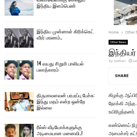
இந்திய இளம்பெண்
இந்திய முன்னாள் கிரிக்கெட்
Home
Other
வீரர் மரணம்..
Other News
இந்தியர்
by
nathan
Ja
14 வயது சிறுமி பாலியல்
பலாத்காரம்
SHARE
திருமாவளவன் பரபரப்பு பேச்சு:
கிழக்கு ஆப்ப
இந்து மதம் என்ற ஒன்றே
நோக்கி அந்த ச
இல்லை
உயிரிழந்தனர்.
எண்ணெய் நிற
ரீல்ஸ் வீடியோக்களுக்கு
அடிமையான மனைவி..!
அமைச்சர் கட்வ