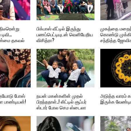
திடீரென்று
பிக்பாஸ் வீட்டில் இருந்து
முகத்தை மறைத்
 டிவி…
பணப்பெட்டியுடன் வெளியேறிய
கொண்டு முக்க
ண்மை தகவல்
விசித்ரா?
சந்தித்த ஜோவி
்தையோடு போஸ்
நயன் மகன்களின் முதல்
அடுத்த வாரம்
ா பாண்டியன்!
பிறந்தநாள்..! லிட்டில் சூப்பர்
இருக்க வேண்டிய
ஸ்டார் போல செம ஸ்டைலா