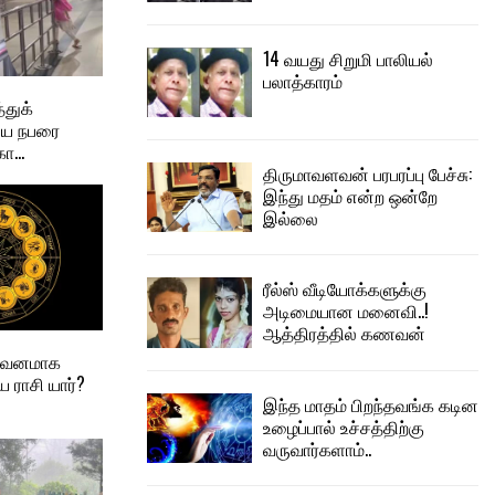
14 வயது சிறுமி பாலியல்
பலாத்காரம்
துக்
ிய நபரை
கா…
திருமாவளவன் பரபரப்பு பேச்சு:
இந்து மதம் என்ற ஒன்றே
இல்லை
ரீல்ஸ் வீடியோக்களுக்கு
அடிமையான மனைவி..!
ஆத்திரத்தில் கணவன்
 கவனமாக
 ராசி யார்?
இந்த மாதம் பிறந்தவங்க கடின
உழைப்பால் உச்சத்திற்கு
வருவார்களாம்..