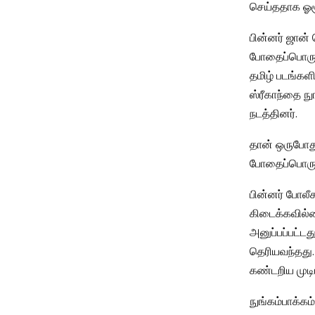
செய்ததாக ஓசூ
பின்னர் ஜான்
போதைப்பொருள்
தமிழ் படங்களி
ஸ்ரீகாந்தை ந
நடத்தினர்.
தான் ஒருபோது
போதைப்பொருள
பின்னர் போலீச
கிடைக்கவில்ல
அனுப்பப்பட்ட
தெரியவந்தது
கண்டறிய முடிய
நுங்கம்பாக்கம