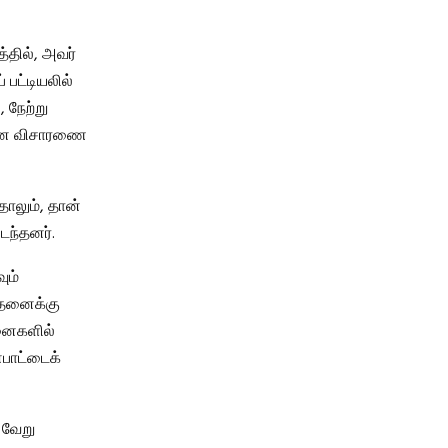
்தில், அவர்
பட்டியலில்
, நேற்று
ையான விசாரணை
தாலும், தான்
ந்தனர்.
ும்
சோதனைக்கு
தனைகளில்
பாட்டைக்
் வேறு