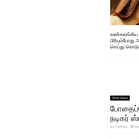
கண்கலங்கிய டி
பிரியும்போது அ
செய்து கொடுத
Other News
போதைப்ப
நடிகர் ஸ்
by
nathan
Ju