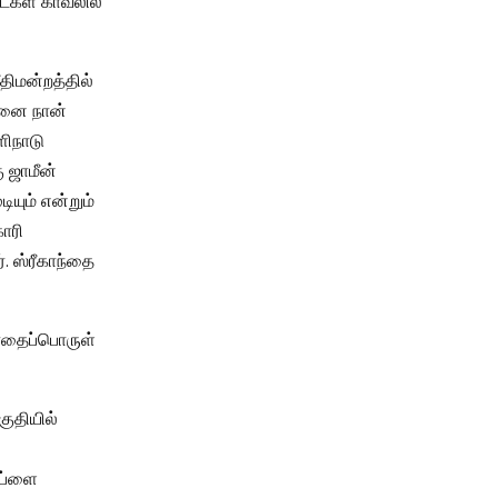
ட்கள் காவலில்
திமன்றத்தில்
கனை நான்
ளிநாடு
 ஜாமீன்
ியும் என்றும்
கோரி
். ஸ்ரீகாந்தை
போதைப்பொருள்
குதியில்
​
சப்ளை