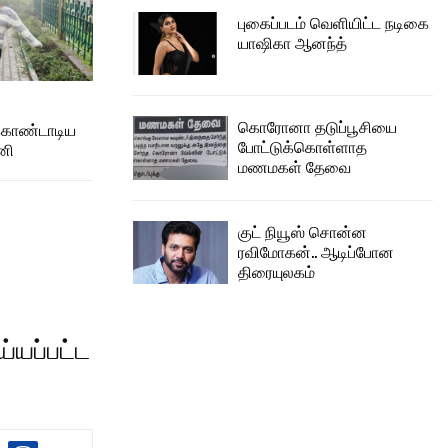
புகைப்படம் வெளியிட்ட நடிகை
யாஷிகா ஆனந்த்
கொரோனா தடுப்பூசியை
கொண்டாடிய
போட்டுக்கொள்ளாத
னி
மணமகள் தேவை
குட் நியூஸ் சொன்ன
ரவிமோகன்.. ஆடிப்போன
திரையுலகம்
்யப்பட்ட