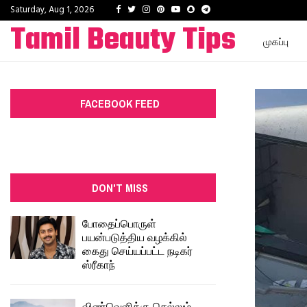
Facebook
Twitter
Instagram
Pinterest
Youtube
Snapchat
Telegram
Saturday, Aug 1, 2026
Tamil Beauty Tips
முகப்பு
FACEBOOK FEED
DON'T MISS
போதைப்பொருள்
பயன்படுத்திய வழக்கில்
கைது செய்யப்பட்ட நடிகர்
ஸ்ரீகாந்
விண்வெளிக்கு செல்லும்