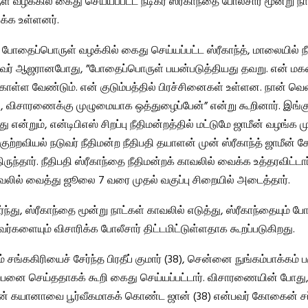
 வழக்கில் கைது செய்யப்பட்ட நடிகர் ஸ்ரீகாந்தை போலீசார் மூன்று நா
ிக்க உள்ளனர்.
, போதைப்பொருள் வழக்கில் கைது செய்யப்பட்ட ஸ்ரீகாந்த், மாலையில் நீ
வர் ஆஜரானபோது, ​​”போதைப்பொருள் பயன்படுத்தியது தவறு. என் ம
ொள்ள வேண்டும். என் குடும்பத்தில் பிரச்சினைகள் உள்ளன. நான் வெ
 விசாரணைக்கு முழுமையாக ஒத்துழைப்பேன்” என்று கூறினார். இங்கு
 என்றும், என்டிபிஎஸ் சிறப்பு நீதிமன்றத்தில் மட்டுமே ஜாமீன் வழங்க முட
் குற்றவியல் நடுவர் நீதிமன்ற நீதிபதி தயாளன் முன் ஸ்ரீகாந்த் ஜாமீன் 
ருந்தார். நீதிபதி ஸ்ரீகாந்தை நீதிமன்றக் காவலில் வைக்க உத்தரவிட்டார
ாவலில் வைத்து ஜூலை 7 வரை முதல் வகுப்பு சிறையில் அடைத்தார்.
்து, ஸ்ரீகாந்தை மூன்று நாட்கள் காவலில் எடுத்து, ஸ்ரீகாந்தையும் 
ர்களையும் விசாரிக்க போலீசார் திட்டமிட்டுள்ளதாக கூறப்படுகிறது.
் சங்ககிரியைச் சேர்ந்த பிரதீப் குமார் (38), சென்னை நுங்கம்பாக்கம் ப
னை செய்ததாகக் கூறி கைது செய்யப்பட்டார். விசாரணையின் போது, ​
வின் கயானாவை பூர்வீகமாகக் கொண்ட ஜான் (38) என்பவர் கோகைன் 