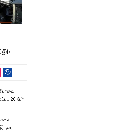
்து;
 ஜூபாவை
ட்பட 20 பேர்
தகவல்
 இருவர்