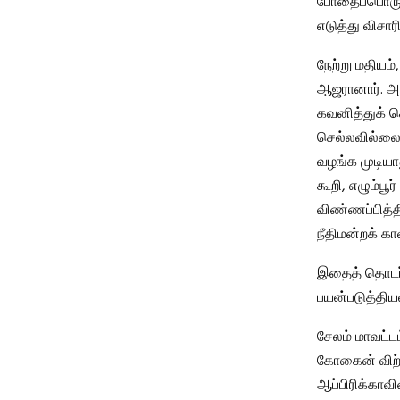
போதைப்பொருள்
எடுத்து விசார
நேற்று மதியம்
ஆஜரானார். அ
கவனித்துக் க
செல்லவில்லை,
வழங்க முடியாது
கூறி, எழும்பூர
விண்ணப்பித்தி
நீதிமன்றக் க
இதைத் தொடர்ந
பயன்படுத்தியவ
சேலம் மாவட்டம
கோகைன் விற்ப
ஆப்பிரிக்கா