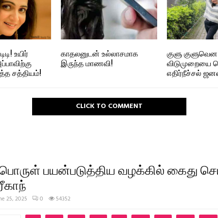
டி! உயிர்
காதலனுடன் உல்லாசமாக
குளு குளுவென
ப்பாவிற்கு
இருந்த மாணவி!
விடுமுறையை 
்த சத்தியம்!
எதிர்நீச்சல் ஜன
CLICK TO COMMENT
ொருள் பயன்படுத்திய வழக்கில் கைது செய
ரீகாந்
ne 25, 2025
0
54352