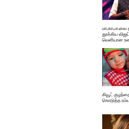
மா.கா.பா.வை 
தூக்கிய விஜய்
வெளியான உ
கியூட் குழந
கொடுத்த ரம்ய