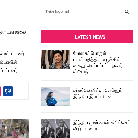
S
e
a
S
r
தெரியவில்லை.
c
E
LATEST NEWS
h
f
A
போதைப்பொருள்
்லப்பட்டனர்.
o
பயன்படுத்திய வழக்கில்
r
R
ஷ்யாவில்
கைது செய்யப்பட்ட நடிகர்
:
்பட்டனர்.
ஸ்ரீகாந்
C
H
விண்வெளிக்கு செல்லும்
இந்திய இளம்பெண்
இந்திய முன்னாள் கிரிக்கெட்
வீரர் மரணம்..