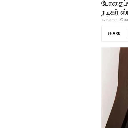
போதைப்ப
நடிகர் ஸ்
by
nathan
Ju
SHARE