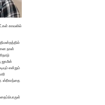
ட்கள் காவலில்
திமன்றத்தில்
கனை நான்
ளிநாடு
 ஜாமீன்
ியும் என்றும்
கோரி
். ஸ்ரீகாந்தை
போதைப்பொருள்