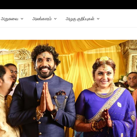
hat
elegram
அறுசுவை
அலங்காரம்
அழகு குறிப்புகள்