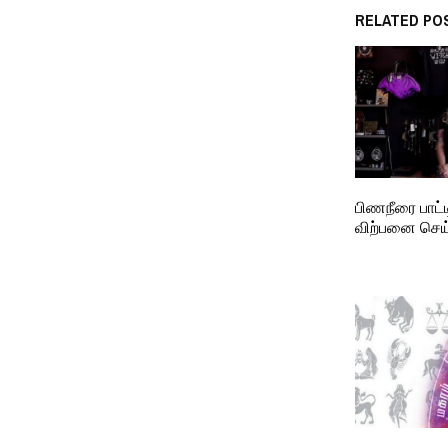
RELATED PO
பிணநீரை பாட்
விற்பனை செய்