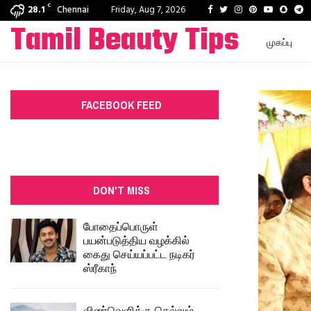
C
Facebook
Twitter
Instagram
Pinterest
Youtube
Snapc
T
28.1
Chennai
Friday, Aug 7, 2026
Tamil Beauty Tips
முகப்பு
FACEBOOK FEED
DON'T MISS
போதைப்பொருள்
பயன்படுத்திய வழக்கில்
கைது செய்யப்பட்ட நடிகர்
ஸ்ரீகாந்
விண்வெளிக்கு செல்லும்