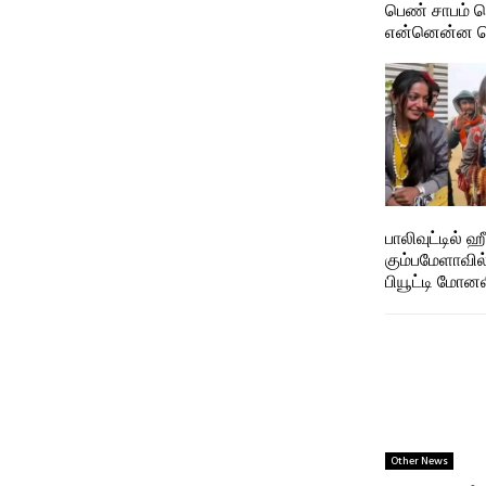
பெண் சாபம் பெ
என்னென்ன தெ
பாலிவுட்டில் 
கும்பமேளாவில
பியூட்டி மோன
Other News