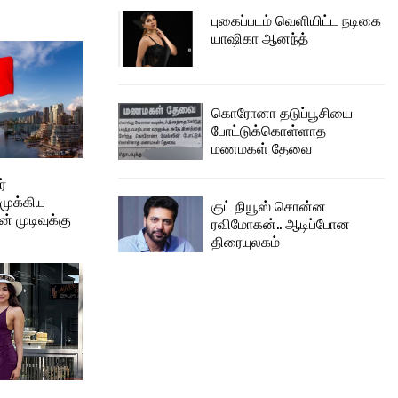
புகைப்படம் வெளியிட்ட நடிகை
யாஷிகா ஆனந்த்
கொரோனா தடுப்பூசியை
போட்டுக்கொள்ளாத
மணமகள் தேவை
்
முக்கிய
குட் நியூஸ் சொன்ன
் முடிவுக்கு
ரவிமோகன்.. ஆடிப்போன
திரையுலகம்