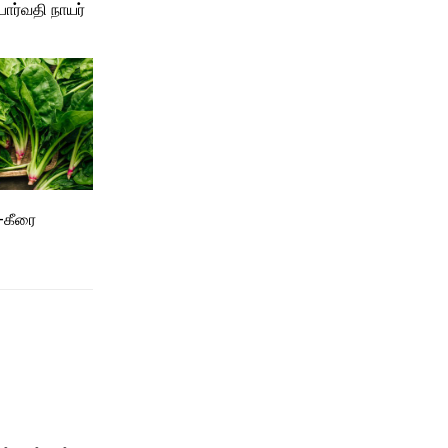
பார்வதி நாயர்
 -கீரை