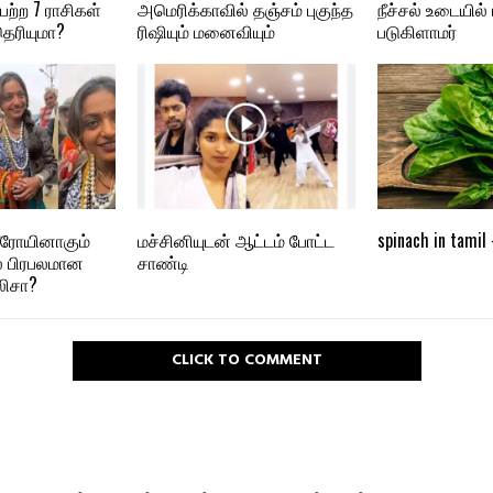
ற்ற 7 ராசிகள்
அமெரிக்காவில் தஞ்சம் புகுந்த
நீச்சல் உடையில் 
ரியுமா?
ரிஷியும் மனைவியும்
படுகிளாமர்
ஹீரோயினாகும்
மச்சினியுடன் ஆட்டம் போட்ட
spinach in tamil
் பிரபலமான
சாண்டி
லிசா?
CLICK TO COMMENT