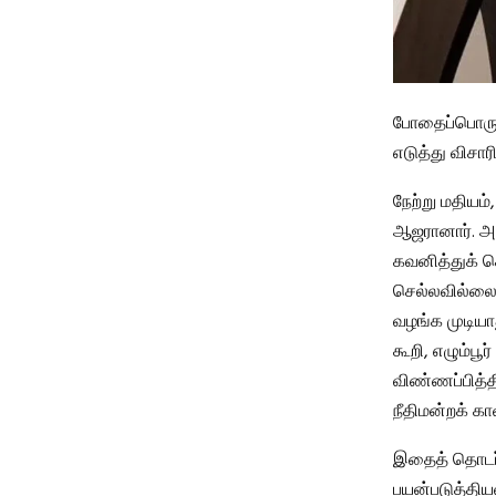
போதைப்பொருள்
எடுத்து விசார
நேற்று மதியம்
ஆஜரானார். அ
கவனித்துக் க
செல்லவில்லை,
வழங்க முடியாது
கூறி, எழும்பூர
விண்ணப்பித்தி
நீதிமன்றக் க
இதைத் தொடர்ந
பயன்படுத்தியவ