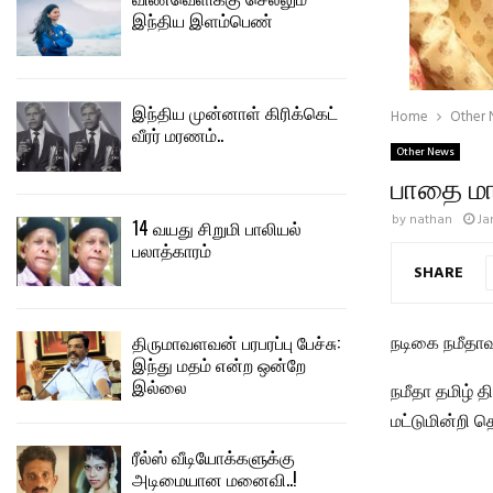
இந்திய இளம்பெண்
இந்திய முன்னாள் கிரிக்கெட்
Home
Other
வீரர் மரணம்..
Other News
பாதை மா
by
nathan
Ja
14 வயது சிறுமி பாலியல்
பலாத்காரம்
SHARE
திருமாவளவன் பரபரப்பு பேச்சு:
நடிகை நமீதாவ
இந்து மதம் என்ற ஒன்றே
இல்லை
நமீதா தமிழ் த
மட்டுமின்றி 
ரீல்ஸ் வீடியோக்களுக்கு
அடிமையான மனைவி..!