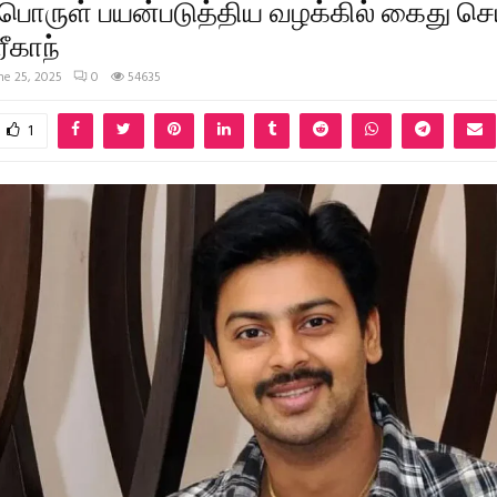
ொருள் பயன்படுத்திய வழக்கில் கைது செய
ரீகாந்
ne 25, 2025
0
54635
1