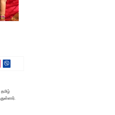
 தமிழ்
துள்ளார்.