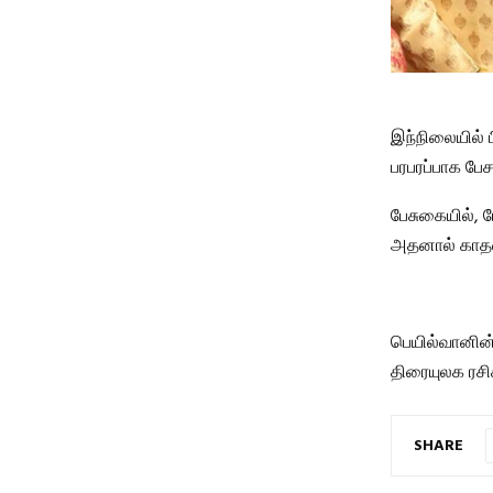
இந்நிலையில் ப
பரபரப்பாக பேச
பேசுகையில், 
அதனால் காதல
பெயில்வானின
திரையுலக ரசிக
SHARE