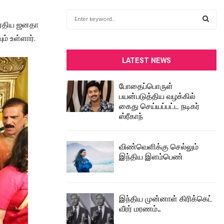
S
 பாரதிய ஜனதா
e
a
ம் உள்ளார்.
S
r
c
E
LATEST NEWS
h
f
A
போதைப்பொருள்
o
பயன்படுத்திய வழக்கில்
r
R
கைது செய்யப்பட்ட நடிகர்
:
ஸ்ரீகாந்
C
H
விண்வெளிக்கு செல்லும்
இந்திய இளம்பெண்
இந்திய முன்னாள் கிரிக்கெட்
வீரர் மரணம்..