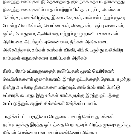
நிறைந்த உணவுகள் நீர் தேக்கத்தை குறைக்க உதவும். நார்ச்சத்து
நிறைந்த உணவுகளில் பாதாம் மற்றும் பிஸ்தா, பருப்பு, வெள்ளை
பீன்ஸ், உருளைக்கிழங்கு, இலை கீரைகள், சால்மன் மற்றும் சூரை
போன்ற சில மீன்கள், கொட்டைகள், விதைகள், பருப்பு வகைகள்,
ஓட்ஸ், கோதுமை, ஆளிவிதை மற்றும் முழு தானிய உணவுகள்
ஆகியவை அடங்கும். ஏனென்றால், நீங்கள் அதிக எடை
அதிகரித்தால், உங்கள் கால்கள் வீங்கி, வீங்கி பருத்து வலிக்கிற
நரம்புகள் வருவதற்கான வாய்ப்புகள் அதிகம்.
நீண்ட நேரம் உட்காருவதைத் தவிர்ப்பதன் மூலம் வெரிகோஸ்
வெயின்களைக் குறைக்கலாம். இரத்த ஓட்டத்தைத் தொடர, எழுந்து
நின்று அடிக்கடி நிலைகளை மாற்றவும். கால் மேல் கால் போட்டு
உட்காரக் கூடாது. இது உங்கள் கால்களுக்கு இரத்த ஓட்டத்தை
மேம்படுத்தும். சுழற்சி சிக்கல்கள் சேர்க்கப்படலாம்.
பாதிக்கப்பட்ட பகுதியை மெதுவாக மசாஜ் செய்வது உங்கள்
நரம்புகளுக்கு இரத்த ஓட்டத்தை பெற உதவும். சிறந்த முடிவுகளுக்கு,
நீங்கள் மென்மையான மசாஜ் எண்ணெய் அல்லது