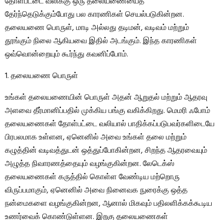
தோள்பட்டை வலிக்கு ஒரு தலையணையைத்
தேர்ந்தெடுக்கும்போது பல காரணிகள் செயல்படுகின்றன.
தலையணை பொருள், மாடி அல்லது தடிமன், வடிவம் மற்றும்
தூங்கும் நிலை ஆகியவை இதில் அடங்கும். இந்த காரணிகள்
ஒவ்வொன்றையும் கூர்ந்து கவனிப்போம்.
1. தலையணை பொருள்
உங்கள் தலையணையின் பொருள் அதன் ஆறுதல் மற்றும் ஆதரவு
அளவை தீர்மானிப்பதில் முக்கிய பங்கு வகிக்கிறது. மெமரி ஃபோம்
தலையணைகள் தோள்பட்டை வலியால் பாதிக்கப்படுபவர்களிடையே
பிரபலமாக உள்ளன, ஏனெனில் அவை உங்கள் தலை மற்றும்
கழுத்தின் வடிவத்துடன் ஒத்துப்போகின்றன, சிறந்த ஆதரவையும்
அழுத்த நிவாரணத்தையும் வழங்குகின்றன. லேடெக்ஸ்
தலையணைகள் கருத்தில் கொள்ள வேண்டிய மற்றொரு
விருப்பமாகும், ஏனெனில் அவை நினைவக நுரைக்கு ஒத்த
நன்மைகளை வழங்குகின்றன, ஆனால் மிகவும் பதிலளிக்கக்கூடிய
உணர்வைக் கொண்டுள்ளன. இறகு தலையணைகள்