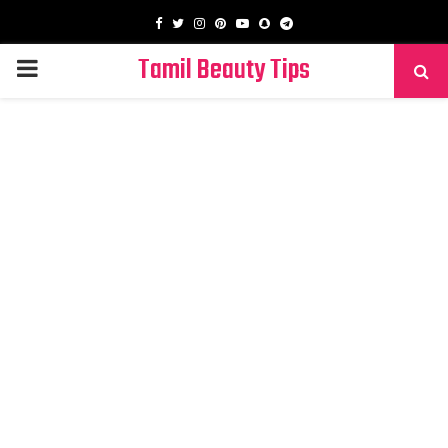
Facebook
Twitter
Instagram
Pinterest
Youtube
Snapchat
Telegram
Tamil Beauty Tips
PRIMARY
MENU