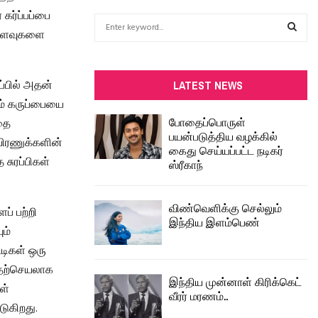
கர்ப்பப்பை
S
விளைவுகளை
e
a
S
r
c
E
்பில் அதன்
LATEST NEWS
h
றும் கருப்பையை
f
A
போதைப்பொருள்
்தை
o
பயன்படுத்திய வழக்கில்
r
R
 உயிரணுக்களின்
கைது செய்யப்பட்ட நடிகர்
:
சுரப்பிகள்
ஸ்ரீகாந்
C
H
விண்வெளிக்கு செல்லும்
ப் பற்றி
இந்திய இளம்பெண்
ும்
டிகள் ஒரு
தற்செயலாக
இந்திய முன்னாள் கிரிக்கெட்
ள்
வீரர் மரணம்..
டுகிறது.