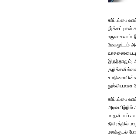
கர்ப்பப்பை வ
நீர்க்கட்டிகள்
உருவாகலாம். இ
மேகமூட்டம் அ
வாசனையையும் 
இருந்தாலும்,
குறிக்கவில்
சமநிலையின்ம
துல்லியமான ந
கர்ப்பப்பை வாய
அடிவயிற்றில் 
மாதவிடாய் க
தீவிரத்தில் மா
மலக்குடல் போன