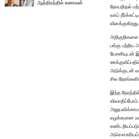
ஆத்திரத்தில் கணவன்
நோயறிதல் மற்ற
வாய் நீர்க்க
விளக்குகிறது.
அறிகுறிகளை ஆ
பங்கு பற்றிய 
யோனியுடன் இண
ஊக்குவிப்பதில
அடுக்குடன் வ
சில நேரங்களில்
இந்த நேரத்தில
விவாதிப்போம்.
அனுபவிக்காமல
வழக்கமான மக
கண்டறியப்படுகி
அசௌகரியம் மற