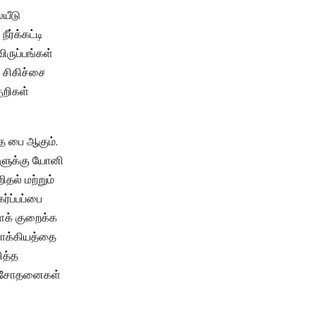
ையீடு
ர்க்கட்டி
ிருப்பங்கள்
ை சிகிச்சை
குறிகள்
ந்த பை ஆகும்.
களுக்கு யோனி
தல் மற்றும்
்ப்பப்பை
ைக் குறைக்க
ரோக்கியத்தை
றித்த
பரிசோதனைகள்