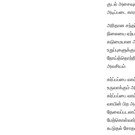
குடல் அசைவுக
அடிப்படை கார
அரிதான சந்தர்ப
நிலையை ஏற்படுத
கடுமையான அறி
உறுப்புகளுக்க
நோய்த்தொற்ற
அவசியம்.
கர்ப்பப்பை வா
உருவாக்கும் 
கர்ப்பப்பை வா
வாயின் பிற அ
தேவைப்படலாம்
மேற்கொள்வார்
கூடுதல் சோத