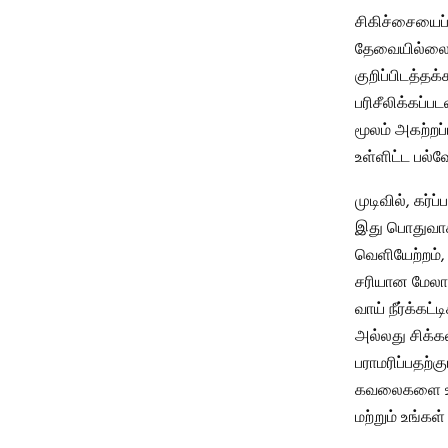
சிகிச்சையைப்
தேவையில்லை மற
குறிப்பிடத்த
பரிசீலிக்கப்ப
மூலம் அகற்றப்
உள்ளிட்ட பல்
முடிவில், கர்ப
இது பொதுவாக 
வெளியேற்றம்,
சரியான மேலாண
வாய் நீர்க்க
அல்லது சிக்க
பராமரிப்பதற்கு
கவலைகளை உடன
மற்றும் உங்கள