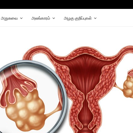
hat
elegram
அறுசுவை
அலங்காரம்
அழகு குறிப்புகள்