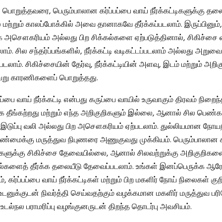
 பொறுத்தவரை, பெரும்பாலான கர்ப்பப்பை வாய் நீர்க்கட்டிகளுக்கு தல
்றும் காலப்போக்கில் அவை தானாகவே தீர்க்கப்படலாம். இருப்பினும், நீ
க்க அசௌகரியம் அல்லது பிற சிக்கல்களை ஏற்படுத்தினால், சிகிச்சை வ
டலாம். சில சந்தர்ப்பங்களில், நீர்க்கட்டி வடிகட்டப்படலாம் அல்லது அறுவ
படலாம். சிகிச்சையின் தேர்வு, நீர்க்கட்டியின் அளவு, இடம் மற்றும் அறி
வேறு காரணிகளைப் பொறுத்தது.
்பப்பை வாய் நீர்க்கட்டி என்பது கருப்பை வாயில் உருவாகும் திரவம் நிறை
தீங்கற்றது மற்றும் எந்த அறிகுறிகளும் இல்லை, ஆனால் சில பெண்
 இடுப்பு வலி அல்லது பிற அசௌகரியம் ஏற்படலாம். துல்லியமான நோயறி
்மைக்கு மருத்துவ நிபுணரை அணுகுவது முக்கியம். பெரும்பாலான கர
ட்டிகளுக்கு சிகிச்சை தேவையில்லை, ஆனால் சிலவற்றுக்கு அறிகுறிகள
ல்களைத் தீர்க்க தலையீடு தேவைப்படலாம். உங்கள் இனப்பெருக்க ஆ
ம், கர்ப்பப்பை வாய் நீர்க்கட்டிகள் மற்றும் பிற மகளிர் நோய் நிலைகள் கு
ுக்குடன் நிவர்த்தி செய்வதற்கும் வழக்கமான மகளிர் மருத்துவ 
் உடல்நல பராமரிப்பு வழங்குனருடன் திறந்த தொடர்பு அவசியம்.