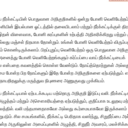
ாய் நீர்க்கட்டியின் பொதுவான அறிகுறிகளில் ஒன்று யோனி வெளியேற்றம்
 சளியின் இயல்பான ஓட்டத்தில் தலையிடலாம் மற்றும் நீர்க்கட்டிக்குள் தி
தன் விளைவாக, யோனி சுரப்புகளின் உற்பத்தி அதிகரிக்கிறது மற்றும் 
ல்லது மஞ்சள் நிறமாக தோன்றும். உங்கள் யோனி வெளியேற்றம் விரும்
கொண்டிருக்கலாம். பிறப்புறுப்பு வெளியேற்றம் ஒரு பொதுவான அறிக
 அனைத்து யோனி வெளியேற்றங்களும் கர்ப்பப்பை வாய் நீர்க்கட்டியைக்
லை என்பதை கவனத்தில் கொள்ள வேண்டும். நோய்த்தொற்றுகள் அல்ல
ை போன்ற பிற நோய்களும் இதே போன்ற அறிகுறிகளை ஏற்படுத்தும். 
ோயறிதலுக்கு மருத்துவ நிபுணரை அணுகுவது முக்கியம்.
் நீர்க்கட்டியால் ஏற்படக்கூடிய மற்றொரு அறிகுறி இடுப்பு வலி. நீர்க்கட்ட
அழுத்தம் மற்றும் அசௌகரியத்தை ஏற்படுத்தும், குறிப்பாக உடலுறவு மற்
ாலத்தில். வலி மந்தமானதாகவோ அல்லது கூர்மையாகவோ இருக்கலாம் ம
றுபடும். சில சமயங்களில், நீர்க்கட்டி பெரிதாக வளர்ந்து, சிறுநீர்ப்பை அ
்ற அருகிலுள்ள அமைப்புகளில் அழுத்தி, சிறுநீர் அவசரம், மலச்சிக்கல்