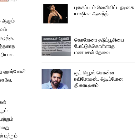
புகைப்படம் வெளியிட்ட நடிகை
யாஷிகா ஆனந்த்
 ஆகும்.
ரவம்
தடித்த,
கொரோனா தடுப்பூசியை
போட்டுக்கொள்ளாத
பத்தகாத
மணமகள் தேவை
ுறியாக
து ஹார்மோன்
குட் நியூஸ் சொன்ன
ரவிமோகன்.. ஆடிப்போன
எனவே,
திரையுலகம்
ிகள்
றும்
ற்றும்
ல்லது
 மற்றும்