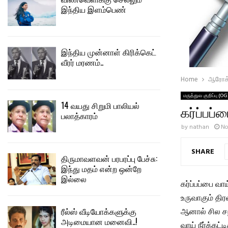
இந்திய இளம்பெண்
இந்திய முன்னாள் கிரிக்கெட்
வீரர் மரணம்..
Home
ஆரோக்
மருத்துவ குறிப்பு (OG
14 வயது சிறுமி பாலியல்
கர்ப்பப்ப
பலாத்காரம்
by
nathan
No
SHARE
திருமாவளவன் பரபரப்பு பேச்சு:
இந்து மதம் என்ற ஒன்றே
இல்லை
கர்ப்பப்பை வாய
உருவாகும் தி
ரீல்ஸ் வீடியோக்களுக்கு
ஆனால் சில சந்
அடிமையான மனைவி..!
வாய் நீர்க்க