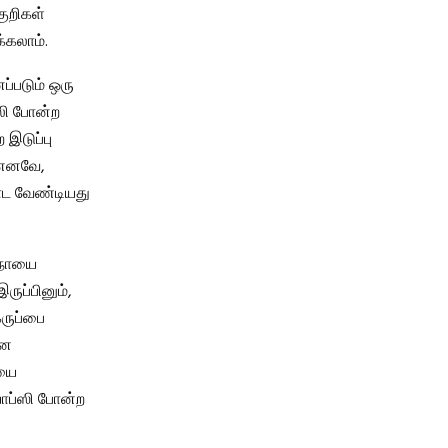
ுறிகள்
்கலாம்.
னப்படும் ஒரு
 வலி போன்ற
 இடுப்பு
. எனவே,
ாட வேண்டியது
றுநோயை
ுப்பினும்,
கருப்பை
னை
ையை
யாப்ஸி போன்ற