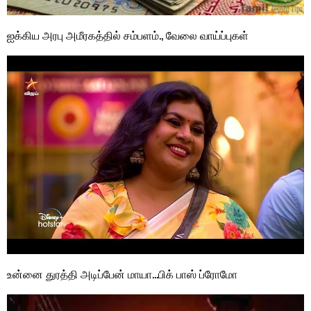
ஐக்கிய அரபு அமீரகத்தில் சம்பளம்., வேலை வாய்ப்புகள்
உன்னை துரத்தி அடிப்பேன் மாயா…பிக் பாஸ் ப்ரோமோ