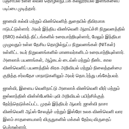
பஞ்சாபில் உள்ள லவ்லி தொழில்நுட்பக் கல்லூரியில் இளங்கலைப்
படிப்பை முடித்தார்.
ஜானவி கல்வி மற்றும் விண்வெளித் துறையில் தீவிரமாக
ஈடுபட்டுள்ளார். அவர் இந்திய விண்வெளி ஆராய்ச்சி நிறுவனத்தில்
(ISRO) கல்வித் திட்டங்களில் உரையாற்றியுள்ளார், மேலும் இந்தியா
முழுவதும் உள்ள தேசிய தொழில்நுட்ப நிறுவனங்கள் (NITகள்)
உள்ளிட்ட உயர் நிறுவனங்களில் மாணவர்களிடம் உரையாற்றியுள்ளார்.
அனலாக் பயணங்கள், ஆழ்கடல் டைவ்ஸ் மற்றும் நீண்ட கால
விண்வெளிப் பயணத்தில் கிரக அறிவியல் மற்றும் நிலைத்தன்மை
குறித்த சர்வதேச மாநாடுகளிலும் அவர் தொடர்ந்து பங்கேற்பவர்.
ஜான்வி, இளைய வெளிநாட்டு அனலாக் விண்வெளி வீரர் மற்றும்
ஐஸ்லாந்தின் வின்ஸ்பேஸில் புவி அறிவியல் பயிற்சிக்குத்
தேர்ந்தெடுக்கப்பட்ட முதல் இந்தியர் ஆவார். ஜான்வி நாசா
விண்வெளி ஆப்ஸ் சேலஞ்ச் மற்றும் இஸ்ரோ உலக விண்வெளி வார
இளம் சாதனையாளர் விருதுகளில் மக்கள் தேர்வு விருதைப்
பெற்றுள்ளார்.