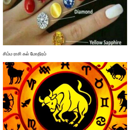
சிம்ம ராசி கல் மோதிரம்