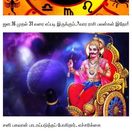
ஜன.16 முதல் 31 வரை எப்படி இருக்கும்..?வார ராசி பலன்கள் இதோ!
சனி பகவான் பாடாய்படுத்தப் போகிறார்.. எச்சரிக்கை