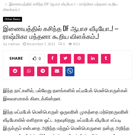
இணையத்தில் கசிந்த DF ஆபாச வீடியோ..! – ராஷ்மிகா மந்தனா கூறிய
விளக்கம்..!
Other News
இணையத்தில் கசிந்த DF ஆபாச வீடியோ..! –
ராஷ்மிகா மந்தனா கூறிய விளக்கம்..!
by
nathan
November 7, 2023
0
1023
SHARE
0
இந்த நாட்களில், பல்வேறு தளங்களில் டீப்ஃபேக் மென்பொருள்கள்
இலவசமாகக் கிடைக்கின்றன.
இந்த டீப்ஃபேக் மென்பொருள் ஒருவரின் முகத்தை மற்றொருவரின்
வீடியோவில் எளிதாக ஒட்ட உதவுகிறது. டீப்ஃபேக் வீடியோ எப்படி
இருக்கும் என்பதை அறிந்த மற்றும் மென்பொருளை நன்கு அறிந்த