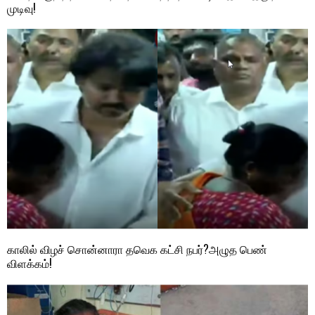
முடிவு!
காலில் விழச் சொன்னாரா தவெக கட்சி நபர்?அழுத பெண்
விளக்கம்!