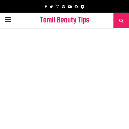
Facebook
Twitter
Instagram
Pinterest
Youtube
Snapchat
Telegram
Tamil Beauty Tips
PRIMARY
MENU