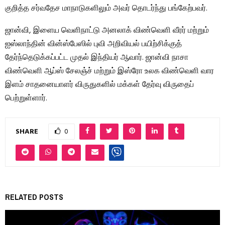
குறித்த சர்வதேச மாநாடுகளிலும் அவர் தொடர்ந்து பங்கேற்பவர்.
ஜான்வி, இளைய வெளிநாட்டு அனலாக் விண்வெளி வீரர் மற்றும்
ஐஸ்லாந்தின் வின்ஸ்பேஸில் புவி அறிவியல் பயிற்சிக்குத்
தேர்ந்தெடுக்கப்பட்ட முதல் இந்தியர் ஆவார். ஜான்வி நாசா
விண்வெளி ஆப்ஸ் சேலஞ்ச் மற்றும் இஸ்ரோ உலக விண்வெளி வார
இளம் சாதனையாளர் விருதுகளில் மக்கள் தேர்வு விருதைப்
பெற்றுள்ளார்.
SHARE
0
RELATED POSTS