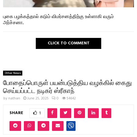
புகை பழக்கத்தால் கடும் விமர்சனத்திற்கு உள்ளாகி வரும்
அர்ச்சனா.
CLICK TO COMMENT
Other News
போதைப்பொருள் பயன்படுத்திய வழக்கில் கைது
செய்யப்பட்ட நடிகர் ஸ்ரீகாந்
by
nathan
June 25, 2025
0
54642
SHARE
1