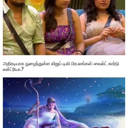
அதிரடியாக நுழைந்துள்ள விஜய் டிவி பிரபலங்கள்: வைல்ட் கார்டு
என்ட்ரியா.?