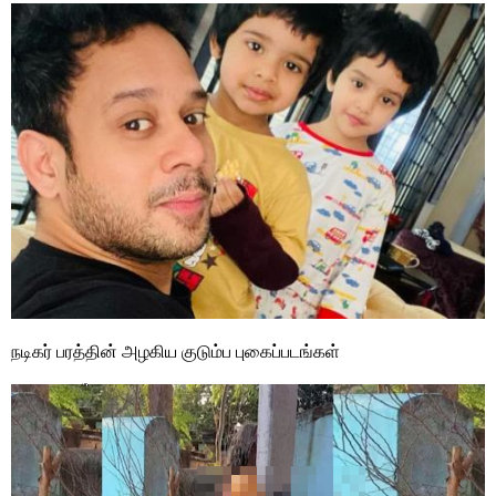
நடிகர் பரத்தின் அழகிய குடும்ப புகைப்படங்கள்