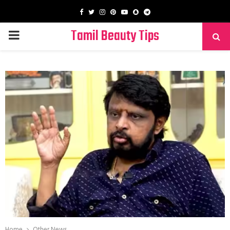
Facebook
Twitter
Instagram
Pinterest
Youtube
Snapchat
Telegram
Tamil Beauty Tips
PRIMARY
MENU
Home
Other News