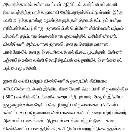
அமெரிக்காவில் உள்ள டைட்டன் ஆர்பிட்டல் போர்ட் விண்வெளி
நிலையத்திற்கு பறக்க ஜானவி தேர்ந்தெடுக்கப்பட்டுள்ளார். இந்த
பணி அடுத்த நான்கு ஆண்டுகளுக்குள் தொடங்கப்படும் என்று
எதிர்பார்க்கப்படுகிறது. ஜானவியின் பெற்றோர் ஸ்ரீனிவாஸ் மற்றும்
பத்மஸ்ரீ, தற்போது வேலைக்காக குவைத்தில் வசிக்கின்றனர்.
விண்வெளி ஆர்வலரான ஜானவி, தனது சொந்த ஊரான
பராக்கோலில் தனது இடைநிலைக் கல்வியை முடித்தார், பின்னர்
பஞ்சாபில் உள்ள லவ்லி தொழில்நுட்பக் கல்லூரியில் இளங்கலைப்
படிப்பை முடித்தார்.
ஜானவி கல்வி மற்றும் விண்வெளித் துறையில் தீவிரமாக
ஈடுபட்டுள்ளார். அவர் இந்திய விண்வெளி ஆராய்ச்சி நிறுவனத்தில்
(ISRO) கல்வித் திட்டங்களில் உரையாற்றியுள்ளார், மேலும் இந்தியா
முழுவதும் உள்ள தேசிய தொழில்நுட்ப நிறுவனங்கள் (NITகள்)
உள்ளிட்ட உயர் நிறுவனங்களில் மாணவர்களிடம் உரையாற்றியுள்ளார்.
அனலாக் பயணங்கள், ஆழ்கடல் டைவ்ஸ் மற்றும் நீண்ட கால
விண்வெளிப் பயணத்தில் கிரக அறிவியல் மற்றும் நிலைத்தன்மை