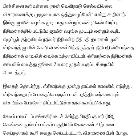
பிரச்சினைகள் உள்ளன. நான் வெளிநாடு செல்லவில்லை,
விசாரணைக்கு முழுமையாக ஒத்துழைப்பேன்” என்று கூறினார்.
இங்கு ஜாமீன் வழங்க முடியாது என்றும், என்டிபிஎஸ் சிறப்பு
நீதிமன்றத்தில் மட்டுமே ஜாமீன் வழங்க முடியும் என்றும் கூறி,
எழும்பூர் குற்றவியல் நடுவர் நீதிமன்ற நீதிபதி தயாளன் முன்
ஸ்ரீகாந்த் ஜாமீன் கோரி விண்ணப்பித்திருந்தார். நீதிபதி ஸ்ரீகாந்தை
நீதிமன்றக் காவலில் வைக்க உத்தரவிட்டார். ஸ்ரீகாந்தை நீதிமன்றக்
காவலில் வைத்து ஜூலை 7 வரை முதல் வகுப்பு சிறையில்
அடைத்தார்.
இதைத் தொடர்ந்து, ஸ்ரீகாந்தை மூன்று நாட்கள் காவலில் எடுத்து,
ஸ்ரீகாந்தையும் போதைப்பொருள் பயன்படுத்தியவர்களையும்
விசாரிக்க போலீசார் திட்டமிட்டுள்ளதாக கூறப்படுகிறது.
சேலம் மாவட்டம் சங்ககிரியைச் சேர்ந்த பிரதீப் குமார் (38),
சென்னை நுங்கம்பாக்கம் பகுதியில் கோகைன் விற்பனை
செய்ததாகக் கூறி கைது செய்யப்பட்டார். விசாரணையின் போது, ​​