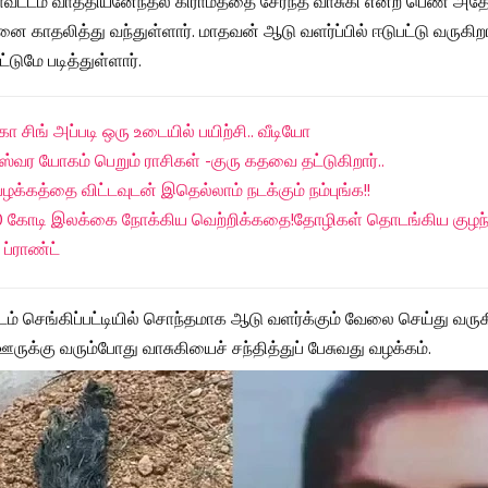
மாவட்டம் வாத்தியனேந்தல் கிராமத்தை சேர்ந்த வாசுகி என்ற பெண் அ
ை காதலித்து வந்துள்ளார். மாதவன் ஆடு வளர்ப்பில் ஈடுபட்டு வருகிறார
்டுமே படித்துள்ளார்.
ிகா சிங் அப்படி ஒரு உடையில் பயிற்சி.. வீடியோ
்வர யோகம் பெறும் ராசிகள் -குரு கதவை தட்டுகிறார்..
்பழக்கத்தை விட்டவுடன் இதெல்லாம் நடக்கும் நம்புங்க!!
50 கோடி இலக்கை நோக்கிய வெற்றிக்கதை!தோழிகள் தொடங்கிய குழ
ப்ராண்ட்
ம் செங்கிப்பட்டியில் சொந்தமாக ஆடு வளர்க்கும் வேலை செய்து வருக
ருக்கு வரும்போது வாசுகியைச் சந்தித்துப் பேசுவது வழக்கம்.