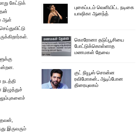
று கேட்டுக்
புகைப்படம் வெளியிட்ட நடிகை
தன்
யாஷிகா ஆனந்த்
ம் ஆள்
ெய்துவிட்டு
ுக்கிறார்கள்.
கொரோனா தடுப்பூசியை
போட்டுக்கொள்ளாத
மணமகள் தேவை
ளுக்கு
கின்றன.
குட் நியூஸ் சொன்ன
ரவிமோகன்.. ஆடிப்போன
 நடத்தி
திரையுலகம்
 இழுத்துச்
எலும்புகளைச்
ாதவன்,
து இருவரும்