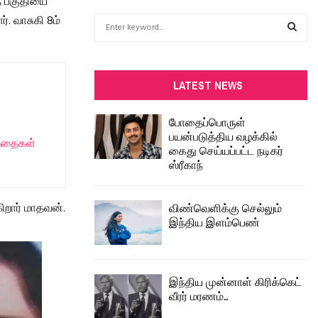
தே பகுதியை
். வாசுகி 8ம்
S
e
a
S
r
c
E
LATEST NEWS
h
f
A
போதைப்பொருள்
o
பயன்படுத்திய வழக்கில்
r
R
ந்தைகள்
கைது செய்யப்பட்ட நடிகர்
:
ஸ்ரீகாந்
C
H
விண்வெளிக்கு செல்லும்
ிறார் மாதவன்.
இந்திய இளம்பெண்
இந்திய முன்னாள் கிரிக்கெட்
வீரர் மரணம்..