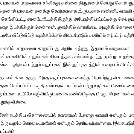
், மாதவன் மாதவனை சந்தித்து தன்னை திருமணம் செய்து கொள்ளுமா
தனால் மாதவன் தனக்கு தொந்தரவாக இருப்பதாக எண்ணி, வாசுகி 
ெங்கிப்பட்டி சானடோரியத்திலிருந்து அயோத்தியாப்பட்டிக்கு செல்லு
்லாத இடத்திற்குச் சென்றான். குளத்தில் வாசுகியை அழுத்தி கொலை ச
ியே விட்டுவிட்டு வழக்கம்போல் கிடைபோடும் பணியில் ஈடுபட்டு வந்திர
னையில் மாதவனை காதலிப்பது தெரிய வந்தது. இதனால் மாதவனை
் வாசுகியின் எலும்புகள் கிடைத்தன. சம்பவம் நடந்து மூன்று மாதங்க
ண்டை ஓடுகள் மற்றும் எலும்புகள் இன்னும் குளத்தின் கரையில் கிடக்
 தகவல் கிடைத்தது. அந்த எலும்புகளை வைத்து தொடர்ந்து விசாரணை
 தடைசெய்யப்பட்ட பகுதி என்பதால், நாய்கள் மற்றும் நரிகள் பிணங்களை
எலும்புகள் மட்டுமே எஞ்சியிருப்பதைக் கண்டுபிடித்த பிறகு, நிபுணர்கள் 
ிறுத்தவில்லை.
ீசார் நடத்திய விசாரணையில் காணாமல் போனது வாசுகி என்பதும், ம
ருவருமே கொலையாளிகள் என்பதும் தெரியவந்துள்ளது. இதையடுத்
பட்டனர்.