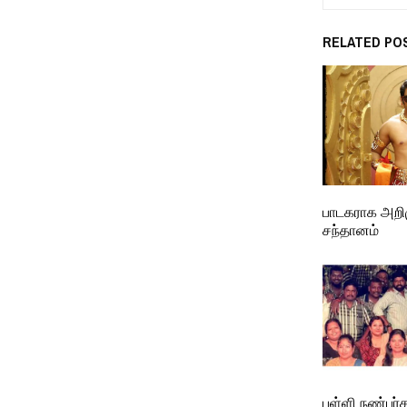
RELATED PO
பாடகராக அறி
சந்தானம்
பள்ளி நண்பர்க