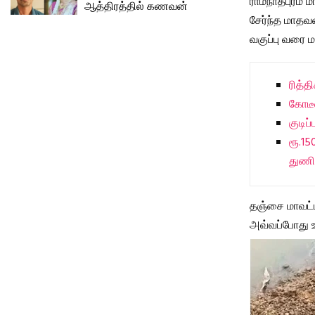
ராமநாதபுரம் 
ஆத்திரத்தில் கணவன்
சேர்ந்த மாதவன
வகுப்பு வரை மட
ரித்த
கோடீஸ
குடிப
ரூ.1
துணி 
தஞ்சை மாவட்ட
அவ்வப்போது ஊ