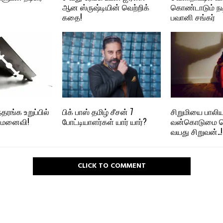
ஆன ஸ்ருஷ்டியின் வெற்றிக்
கொண்டாடும் நட
கதை!
பவானி சங்கர்
ரங்க உறுப்பில்
பிக் பாஸ் தமிழ் சீசன் 7
சிறுமியை பாலிய
ட மனைவி!
போட்டியாளர்கள் யார் யார்?
வன்கொடுமை ச
வயது சிறுவன்..!
CLICK TO COMMENT