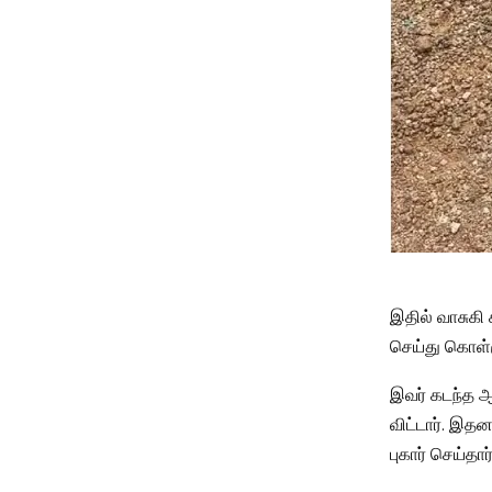
இதில் வாசுகி
செய்து கொள்ளு
இவர் கடந்த ஆ
விட்டார். இ
புகார் செய்தார