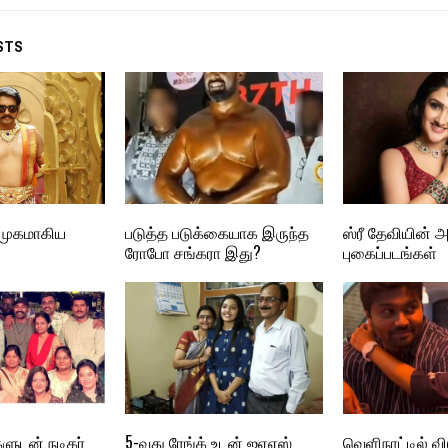
STS
முகமாகிய
படுத்த படுக்கையாக இருந்த
ஸ்ரீ தேவியின் 
ரோபோ சங்கரா இது?
புகைப்படங்கள்
ளுடன் நடிகர்
5-வது ரேங்க் உடன் ஐஏஎஸ்
வெளிநாட்டில் 