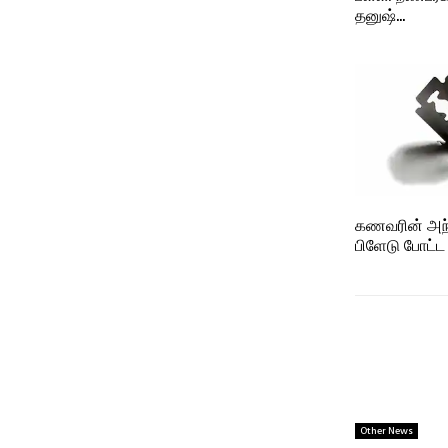
தனுஷ்…
கணவரின் அந்த
பிளேடு போட்
Other News