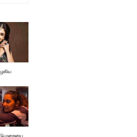
அழகிய
விடுமுறையை