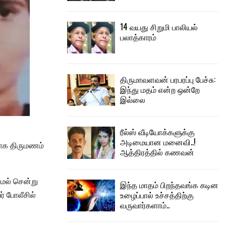
14 வயது சிறுமி பாலியல்
பலாத்காரம்
திருமாவளவன் பரபரப்பு பேச்சு:
இந்து மதம் என்ற ஒன்றே
இல்லை
ரீல்ஸ் வீடியோக்களுக்கு
அடிமையான மனைவி..!
யாக திருமணம்
ஆத்திரத்தில் கணவன்
ாமல் சென்று
இந்த மாதம் பிறந்தவங்க கடின
உழைப்பால் உச்சத்திற்கு
 போலீசில்
வருவார்களாம்..