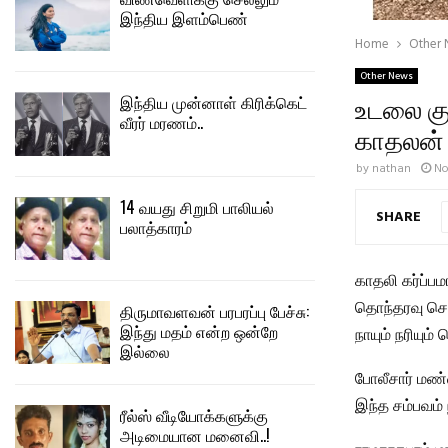
இந்திய இளம்பெண்
Home
Other
Other News
உடலை குத
இந்திய முன்னாள் கிரிக்கெட்
வீரர் மரணம்..
காதலன்
by
nathan
No
14 வயது சிறுமி பாலியல்
SHARE
பலாத்காரம்
காதலி கர்ப்
தொந்தரவு செய
திருமாவளவன் பரபரப்பு பேச்சு:
இந்து மதம் என்ற ஒன்றே
நாயும் நரியு
இல்லை
போலீசார் மண்ட
இந்த சம்பவம் 
ரீல்ஸ் வீடியோக்களுக்கு
அடிமையான மனைவி..!