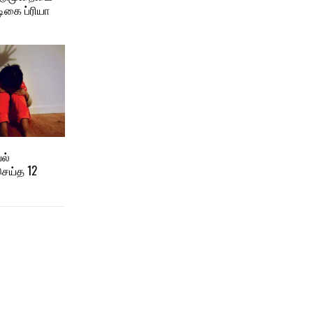
ிகை ப்ரியா
ல்
ெய்த 12