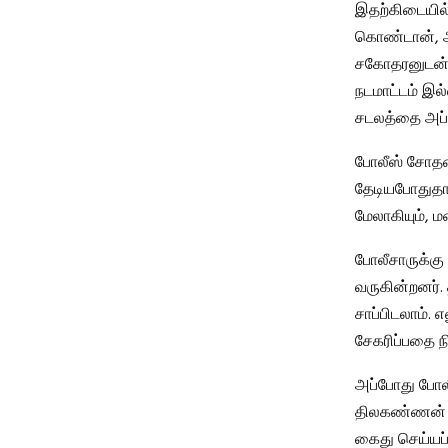
இதற்கிடையில
கொண்டான், அ
சகோதரனுடன் ச
நடமாட்டம் இல
சடலத்தை அப்பட
போலீஸ் சோத
தேடியபோதுதான
மேலாகியும், ம
போலீசாருக்கு
வருகின்றனர்.
சாப்பிடலாம். 
சேகரிப்பதை ந
அப்போது போல
திலகண்ணன் இ
கைது செய்யப்