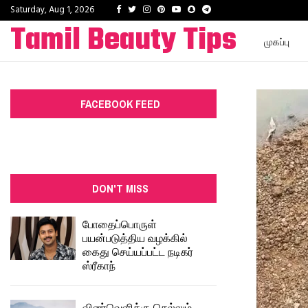
Facebook
Twitter
Instagram
Pinterest
Youtube
Snapchat
Telegram
Saturday, Aug 1, 2026
Tamil Beauty Tips
முகப்பு
FACEBOOK FEED
DON'T MISS
போதைப்பொருள்
பயன்படுத்திய வழக்கில்
கைது செய்யப்பட்ட நடிகர்
ஸ்ரீகாந்
விண்வெளிக்கு செல்லும்