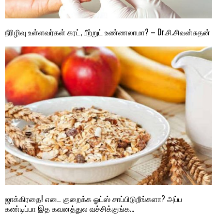
நீரிழிவு உள்ளவர்கள் கரட், பீற்றுட் உண்ணலாமா? – Dr.சி.சிவன்சுதன்
ஜாக்கிரதை! எடை குறைக்க ஓட்ஸ் சாப்பிடுறீங்களா? அப்ப
கண்டிப்பா இத கவனத்துல வச்சிக்குங்க…