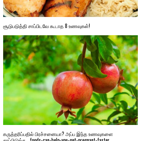
சூடுபடுத்தி சாப்பிடவே கூடாத 8 உணவுகள்!
கருத்தரிப்பதில் பிரச்சனையா? அப்ப இந்த உணவுகளை
சாப்பிடுங்க… foods-can-help-you-get-pregnant-faster