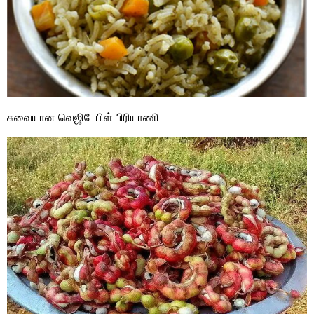
சுவையான வெஜிடேபிள் பிரியாணி