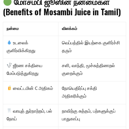
மோசம்பி ஜூஸின் நன்மைகள்
(Benefits of Mosambi Juice in Tamil)
நன்மை
விளக்கம்
உடலைக்
வெப்பத்தில் இயற்கை குளிர்ச்சி
குளிர்விக்கிறது
தரும்
ஜீரண சக்தியை
சளி, வாந்தி, மூச்சுத்திணறல்
மேம்படுத்துகிறது
குறைக்கும்
வைட்டமின் C அதிகம்
நோயெதிர்ப்பு சக்தி
அதிகரிக்கும்
வாயுத் துர்நாற்றம், பல்
நாவிற்கு சுத்தம், பற்களுக்குப்
நோய்
பாதுகாப்பு