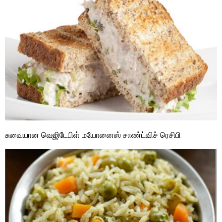
சுவையான வெஜிடேபிள் மயோனைஸ் சாண்ட்விச் ரெசிபி