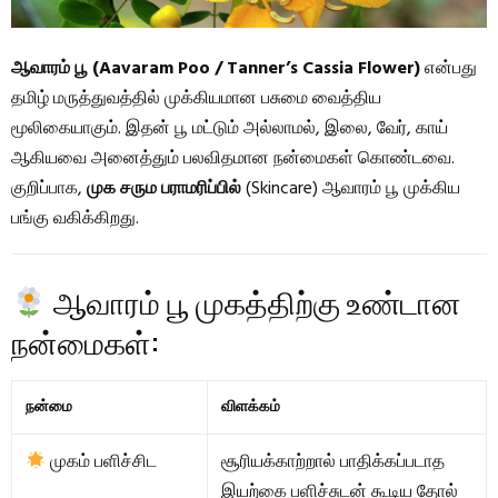
ஆவாரம் பூ (Aavaram Poo / Tanner’s Cassia Flower)
என்பது
தமிழ் மருத்துவத்தில் முக்கியமான பசுமை வைத்திய
மூலிகையாகும். இதன் பூ மட்டும் அல்லாமல், இலை, வேர், காய்
ஆகியவை அனைத்தும் பலவிதமான நன்மைகள் கொண்டவை.
குறிப்பாக,
முக சரும பராமரிப்பில்
(Skincare) ஆவாரம் பூ முக்கிய
பங்கு வகிக்கிறது.
ஆவாரம் பூ முகத்திற்கு உண்டான
நன்மைகள்:
நன்மை
விளக்கம்
முகம் பளிச்சிட
சூரியக்காற்றால் பாதிக்கப்படாத
இயற்கை பளிச்சுடன் கூடிய தோல்