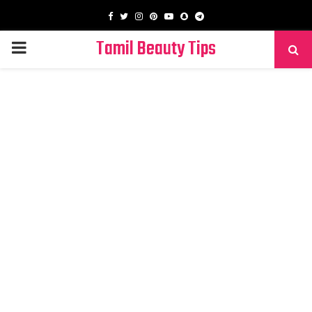
Facebook
Twitter
Instagram
Pinterest
Youtube
Snapchat
Telegram
Tamil Beauty Tips
PRIMARY
MENU