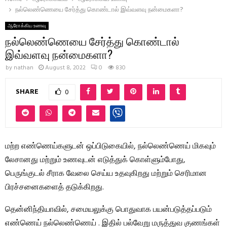
நல்லெண்ணெயை சேர்த்து கொண்டால் இவ்வளவு நன்மைகளா?
ஆரோக்கிய உணவு
நல்லெண்ணெயை சேர்த்து கொண்டால்
இவ்வளவு நன்மைகளா?
by
nathan
August 8, 2022
0
830
SHARE
0
மற்ற எண்ணெய்களுடன் ஒப்பிடுகையில், நல்லெண்ணெய் மிகவும்
லேசானது மற்றும் உணவுடன் எடுத்துக் கொள்ளும்போது, ​​​​
பெருங்குடல் சீராக வேலை செய்ய உதவுகிறது மற்றும் செரிமான
பிரச்சனைகளைத் தடுக்கிறது.
தென்னிந்தியாவில், சமையலுக்கு பொதுவாக பயன்படுத்தப்படும்
எண்ணெய் நல்லெண்ணெய் . இதில் பல்வேறு மருத்துவ குணங்கள்