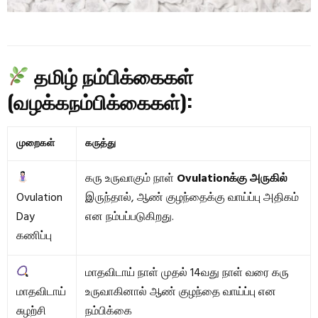
தமிழ் நம்பிக்கைகள்
(வழக்கநம்பிக்கைகள்):
முறைகள்
கருத்து
கரு உருவாகும் நாள்
Ovulationக்கு அருகில்
Ovulation
இருந்தால், ஆண் குழந்தைக்கு வாய்ப்பு அதிகம்
Day
என நம்பப்படுகிறது.
கணிப்பு
மாதவிடாய் நாள் முதல் 14வது நாள் வரை கரு
மாதவிடாய்
உருவாகினால் ஆண் குழந்தை வாய்ப்பு என
சுழற்சி
நம்பிக்கை