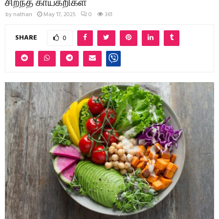
சிறந்த காய்கறிகள்
by
nathan
May 17, 2025
0
361
SHARE
0