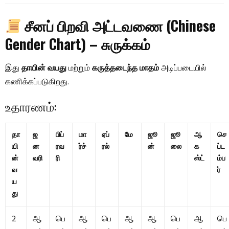
சீனப் பிறவி அட்டவணை (Chinese
Gender Chart) – சுருக்கம்
இது
தாயின் வயது
மற்றும்
கருத்தடைந்த மாதம்
அடிப்படையில்
கணிக்கப்படுகிறது.
உதாரணம்:
தா
ஜ
பிப்
மா
ஏப்
மே
ஜூ
ஜூ
ஆ
செ
யி
ன
ரவ
ர்ச்
ரல்
ன்
லை
க
ப்ட
ன்
வரி
ரி
ஸ்ட்
ம்ப
வ
ர்
ய
து
2
ஆ
பெ
ஆ
பெ
ஆ
ஆ
பெ
ஆ
பெ