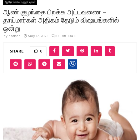
ஆரோக்கியம் குறிப்புகள்
ஆண் குழந்தை பிறக்க அட்டவணை –
தாய்மார்கள் அதிகம் தேடும் விஷயங்களில்
ஒன்று
by
nathan
May 17, 2025
0
30433
SHARE
0