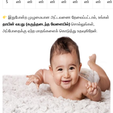
5
ண்
ண்
ண்
ண்
ண்
ண்
ண்
ண்
ண்
இதுபோன்ற முழுமையான அட்டவணை தேவைப்பட்டால், உங்கள்
தாயின் வயது (கருத்தடைந்த வேளையில்)
சொல்லுங்கள்,
அப்போதைக்கு ஏற்ற மாதங்களைக் கொடுத்து உதவுகிறேன்.