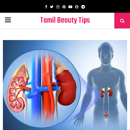
Facebook
Twitter
Instagram
Pinterest
Youtube
Snapchat
Telegram
Tamil Beauty Tips
PRIMARY
MENU