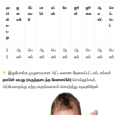
தா
ஜ
பிப்
மா
ஏப்
மே
ஜூ
ஜூ
ஆ
செ
யி
ன
ரவ
ர்ச்
ரல்
ன்
லை
க
ப்ட
ன்
வரி
ரி
ஸ்ட்
ம்ப
வ
ர்
ய
து
2
ஆ
பெ
ஆ
பெ
ஆ
ஆ
பெ
ஆ
பெ
5
ண்
ண்
ண்
ண்
ண்
ண்
ண்
ண்
ண்
இதுபோன்ற முழுமையான அட்டவணை தேவைப்பட்டால், உங்கள்
தாயின் வயது (கருத்தடைந்த வேளையில்)
சொல்லுங்கள்,
அப்போதைக்கு ஏற்ற மாதங்களைக் கொடுத்து உதவுகிறேன்.