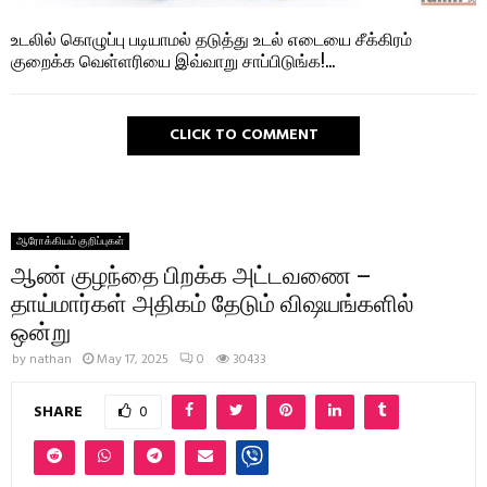
உடலில் கொழுப்பு படியாமல் தடுத்து உடல் எடையை சீக்கிரம்
குறைக்க வெள்ளரியை இவ்வாறு சாப்பிடுங்க!…
CLICK TO COMMENT
ஆரோக்கியம் குறிப்புகள்
ஆண் குழந்தை பிறக்க அட்டவணை –
தாய்மார்கள் அதிகம் தேடும் விஷயங்களில்
ஒன்று
by
nathan
May 17, 2025
0
30433
SHARE
0