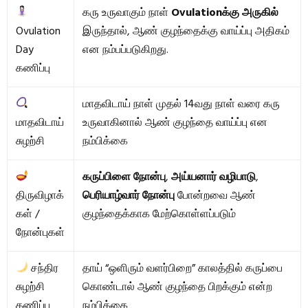
கரு உருவாகும் நாள்
Ovulationக்கு அருகில்
Ovulation
இருந்தால், ஆண் குழந்தைக்கு வாய்ப்பு அதிகம்
Day
என நம்பப்படுகிறது.
கணிப்பு
மாதவிடாய் நாள் முதல் 14வது நாள் வரை கரு
மாதவிடாய்
உருவாகினால் ஆண் குழந்தை வாய்ப்பு என
சுழற்சி
நம்பிக்கை
கருப்பிளை நோன்பு
,
அய்யனார் வழிபாடு
,
திருவிழாக்
பெரியாழ்வார் நோன்பு
போன்றவை ஆண்
கள் /
குழந்தைக்காக மேற்கொள்ளப்படும்
நோன்புகள்
சந்திர
தாய் “ஒளிரும் வளர்பிறை” காலத்தில் கருப்பை
சுழற்சி
கொண்டால் ஆண் குழந்தை பிறக்கும் என்ற
கணிப்பு
நம்பிக்கை