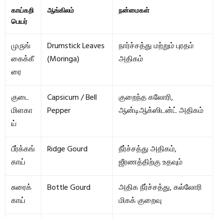
காய்கறி
ஆங்கிலம்
நன்மைகள்
பெயர்
முருங்
Drumstick Leaves
நார்ச்சத்து மற்றும் புரதம்
கைக்கீ
(Moringa)
அதிகம்
ரை
குடை
Capsicum / Bell
குறைந்த கலோரி,
மிளகா
Pepper
ஆன்டிஆக்ஸிடன்ட் அதிகம்
ய்
பீர்க்கங்
Ridge Gourd
நீர்ச்சத்து அதிகம்,
காய்
ஜீரணத்திற்கு உதவும்
சுரைக்
Bottle Gourd
அதிக நீர்ச்சத்து, கல்லோரி
காய்
மிகக் குறைவு