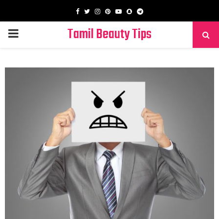
Facebook
Twitter
Instagram
Pinterest
Youtube
Snapchat
Telegram
Tamil Beauty Tips
PRIMARY
MENU