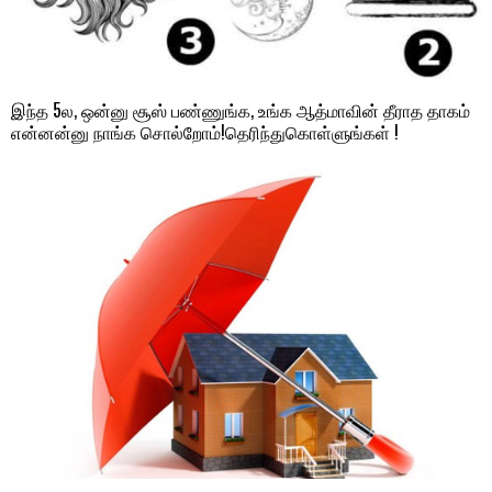
இந்த 5ல, ஒன்னு சூஸ் பண்ணுங்க, உங்க ஆத்மாவின் தீராத தாகம்
என்னன்னு நாங்க சொல்றோம்!தெரிந்துகொள்ளுங்கள் !