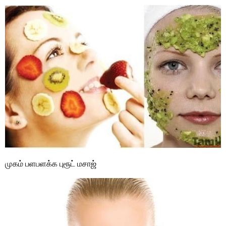
முகம் பளபளக்க புரூட் மசாஜ்