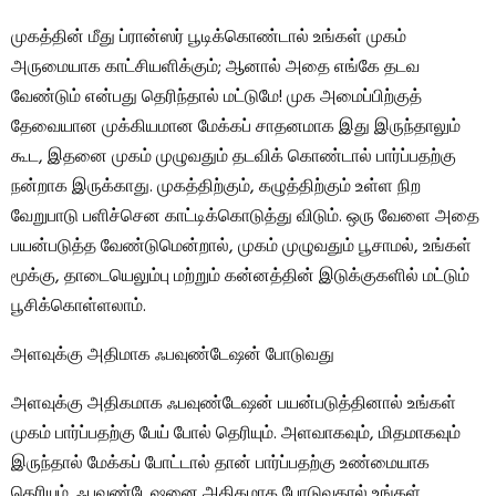
முகத்தின் மீது ப்ரான்ஸர் பூடிக்கொண்டால் உங்கள் முகம்
அருமையாக காட்சியளிக்கும்; ஆனால் அதை எங்கே தடவ
வேண்டும் என்பது தெரிந்தால் மட்டுமே! முக அமைப்பிற்குத்
தேவையான முக்கியமான மேக்கப் சாதனமாக இது இருந்தாலும்
கூட, இதனை முகம் முழுவதும் தடவிக் கொண்டால் பார்ப்பதற்கு
நன்றாக இருக்காது. முகத்திற்கும், கழுத்திற்கும் உள்ள நிற
வேறுபாடு பளிச்சென காட்டிக்கொடுத்து விடும். ஒரு வேளை அதை
பயன்படுத்த வேண்டுமென்றால், முகம் முழுவதும் பூசாமல், உங்கள்
மூக்கு, தாடையெலும்பு மற்றும் கன்னத்தின் இடுக்குகளில் மட்டும்
பூசிக்கொள்ளலாம்.
அளவுக்கு அதிமாக ஃபவுண்டேஷன் போடுவது
அளவுக்கு அதிகமாக ஃபவுண்டேஷன் பயன்படுத்தினால் உங்கள்
முகம் பார்ப்பதற்கு பேய் போல் தெரியும். அளவாகவும், மிதமாகவும்
இருந்தால் மேக்கப் போட்டால் தான் பார்ப்பதற்கு உண்மையாக
தெரியும். ஃபவுண்டேஷனை அதிகமாக போடுவதால் உங்கள்