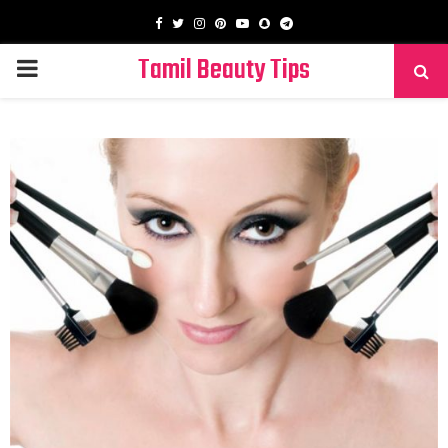
Facebook
Twitter
Instagram
Pinterest
Youtube
Snapchat
Telegram
Tamil Beauty Tips
PRIMARY
MENU