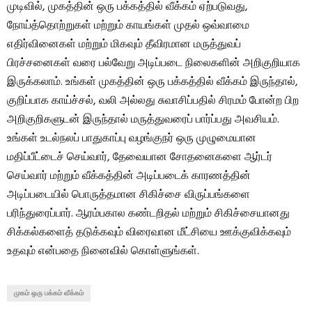
முடிவில், முகத்தின் ஒரு பக்கத்தில் வீக்கம் ஏற்படுவது,
நோய்த்தொற்றுகள் மற்றும் காயங்கள் முதல் ஒவ்வாமை
எதிர்வினைகள் மற்றும் மிகவும் தீவிரமான மருத்துவப்
பிரச்சனைகள் வரை பல்வேறு அடிப்படை நிலைகளின் அறிகுறியாக
இருக்கலாம். உங்கள் முகத்தின் ஒரு பக்கத்தில் வீக்கம் இருந்தால்,
குறிப்பாக காய்ச்சல், வலி ​​அல்லது சுவாசிப்பதில் சிரமம் போன்ற பிற
அறிகுறிகளுடன் இருந்தால் மருத்துவரைப் பார்ப்பது அவசியம்.
உங்கள் உடல்நலப் பாதுகாப்பு வழங்குநர் ஒரு முழுமையான
மதிப்பீட்டைச் செய்வார், தேவையான சோதனைகளை ஆர்டர்
செய்வார் மற்றும் வீக்கத்தின் அடிப்படைக் காரணத்தின்
அடிப்படையில் பொருத்தமான சிகிச்சை விருப்பங்களை
பரிந்துரைப்பார். ஆரம்பகால கண்டறிதல் மற்றும் சிகிச்சையானது
சிக்கல்களைத் தடுக்கவும் விரைவான மீட்சியை ஊக்குவிக்கவும்
உதவும் என்பதை நினைவில் கொள்ளுங்கள்.
முகம் ஒரு பக்கம் வீக்கம்