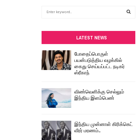
S
e
a
S
r
c
E
LATEST NEWS
h
f
A
போதைப்பொருள்
o
பயன்படுத்திய வழக்கில்
r
R
கைது செய்யப்பட்ட நடிகர்
:
ஸ்ரீகாந்
C
H
விண்வெளிக்கு செல்லும்
இந்திய இளம்பெண்
இந்திய முன்னாள் கிரிக்கெட்
வீரர் மரணம்..