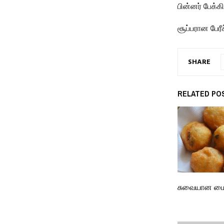
பின்னர் பேக்க
சூப்பரான பேரீ
SHARE
RELATED PO
சுவையான மை