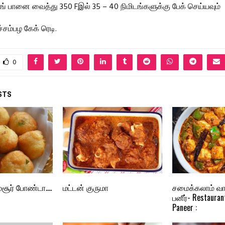
ிங் பானை வைத்து 350 Fஇல் 35 – 40 நிமிடங்களுக்கு பேக் செய்யவும்
ச்சம்பழ கேக் ரெடி.
0
STS
சூர் போண்டா….
மட்டன் குருமா
சமைக்கலாம் வா
பனீர்- Restauran
Paneer :