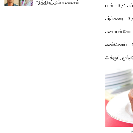
ஆத்திரத்தில் கணவன்
பால் – 3 /4 கப்
சர்க்கரை – 3 
சமையல் சோடா
எண்ணெய் – 1 
அக்ரூட், முந
R