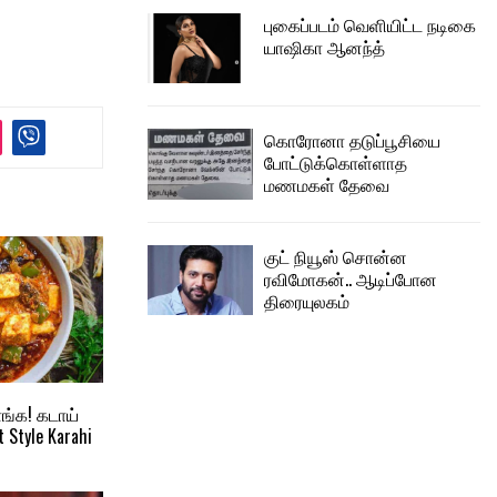
புகைப்படம் வெளியிட்ட நடிகை
யாஷிகா ஆனந்த்
கொரோனா தடுப்பூசியை
போட்டுக்கொள்ளாத
மணமகள் தேவை
குட் நியூஸ் சொன்ன
ரவிமோகன்.. ஆடிப்போன
திரையுலகம்
ங்க! கடாய்
t Style Karahi