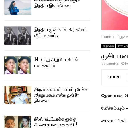
இந்திய இளம்பெண்
இந்திய முன்னாள் கிரிக்கெட்
வீரர் மரணம்..
Home
அறுசு
அறுசுவை
கேக் செ
ருசியான 
14 வயது சிறுமி பாலியல்
by
sangika
N
பலாத்காரம்
SHARE
திருமாவளவன் பரபரப்பு பேச்சு:
இந்து மதம் என்ற ஒன்றே
தேவையான பொ
இல்லை
பேரீச்சம்பழம் 
ரீல்ஸ் வீடியோக்களுக்கு
மைதா – 1 கப்
அடிமையான மனைவி..!