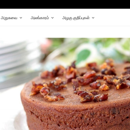
hat
elegram
அறுசுவை
அலங்காரம்
அழகு குறிப்புகள்