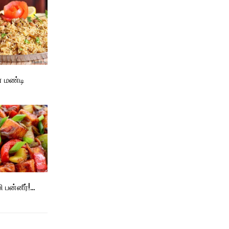
் மண்டி
 பன்னீர்!…