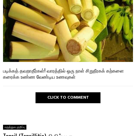
படிக்கத் தவறாதீர்கள்! வாரத்தில் ஒரு நாள் சிறுநீரகக் கற்களை
கரைக்க உண்ண வேண்டிய உணவுகள்
CLICK TO COMMENT
மருத்துவ குறிப்பு
Tonsil (Tonsillitis) சிகிச்சை