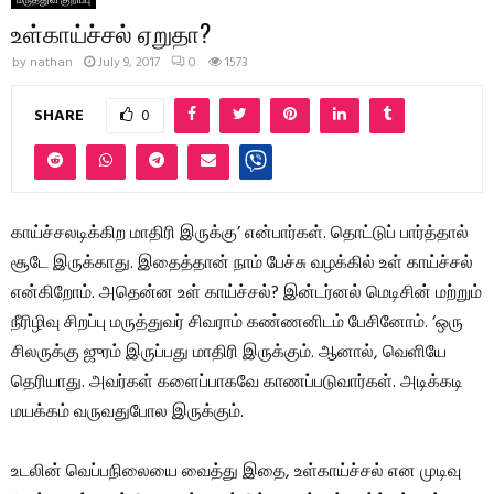
மருத்துவ குறிப்பு
உள்காய்ச்சல் ஏறுதா?
by
nathan
July 9, 2017
0
1573
SHARE
0
காய்ச்சலடிக்கிற மாதிரி இருக்கு’ என்பார்கள். தொட்டுப் பார்த்தால்
சூடே இருக்காது. இதைத்தான் நாம் பேச்சு வழக்கில் உள் காய்ச்சல்
என்கிறோம். அதென்ன உள் காய்ச்சல்? இன்டர்னல் மெடிசின் மற்றும்
நீரிழிவு சிறப்பு மருத்துவர் சிவராம் கண்ணனிடம் பேசினோம். ‘ஒரு
சிலருக்கு ஜுரம் இருப்பது மாதிரி இருக்கும். ஆனால், வெளியே
தெரியாது. அவர்கள் களைப்பாகவே காணப்படுவார்கள். அடிக்கடி
மயக்கம் வருவதுபோல இருக்கும்.
உடலின் வெப்பநிலையை வைத்து இதை, உள்காய்ச்சல் என முடிவு