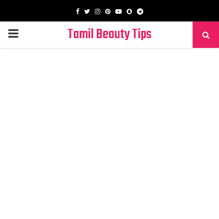
Facebook
Twitter
Instagram
Pinterest
Youtube
Snapchat
Telegram
Tamil Beauty Tips
PRIMARY
MENU