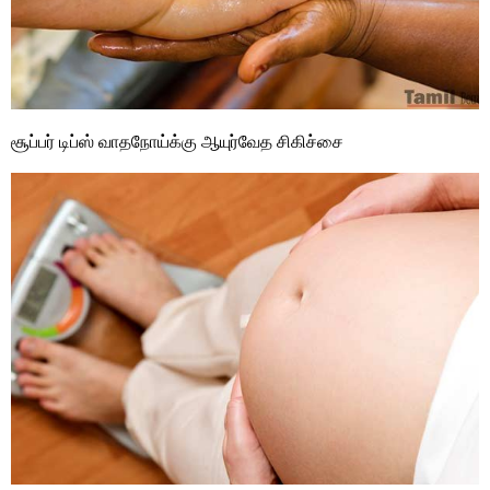
சூப்பர் டிப்ஸ் வாதநோய்க்கு ஆயுர்வேத சிகிச்சை