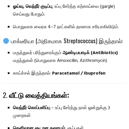
ஓய்வு, வெந்நீர் குடிப்பு
, உப்பு சேர்த்த கற்காய்வை (gargle)
செய்வது போதும்.
பொதுவாக வைரசு 4–7 நாட்களில் தானாக சரியாகிவிடும்.
பாக்டீரியா (அதிகமாக Streptococcus) இருந்தால்:
மருத்துவர் பரிந்துரைக்கும்
ஆண்டிபயாடிக் (Antibiotics)
மருந்துகள் (பொதுவாக Amoxicillin, Azithromycin)
காய்ச்சல் இருந்தால்:
Paracetamol / Ibuprofen
2.
வீட்டு வைத்தியங்கள்:
வெந்நீர் கொப்பளிப்பு
– உப்பு சேர்த்து நாள் ஒன்றுக்கு 3
முறைகள்
தெளிவான சூடான கஷாயம்
, சூப்புகள்