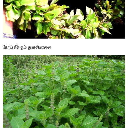
நோய் நீக்கும் துளசிமாலை