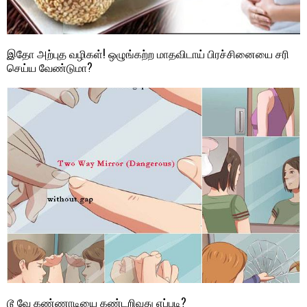
இதோ அற்புத வழிகள்! ஒழுங்கற்ற மாதவிடாய் பிரச்சினையை சரி
செய்ய வேண்டுமா?
டூ வே கண்ணாடியை கண்டறிவது எப்படி?