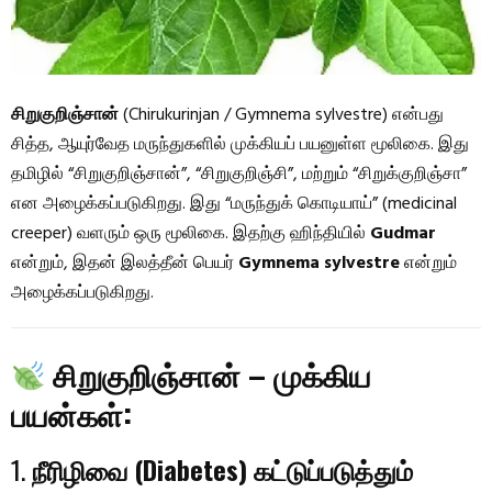
சிறுகுறிஞ்சான்
(Chirukurinjan / Gymnema sylvestre) என்பது
சித்த, ஆயுர்வேத மருந்துகளில் முக்கியப் பயனுள்ள மூலிகை. இது
தமிழில் “சிறுகுறிஞ்சான்”, “சிறுகுறிஞ்சி”, மற்றும் “சிறுக்குறிஞ்சா”
என அழைக்கப்படுகிறது. இது “மருந்துக் கொடியாய்” (medicinal
creeper) வளரும் ஒரு மூலிகை. இதற்கு ஹிந்தியில்
Gudmar
என்றும், இதன் இலத்தீன் பெயர்
Gymnema sylvestre
என்றும்
அழைக்கப்படுகிறது.
சிறுகுறிஞ்சான் – முக்கிய
பயன்கள்:
1.
நீரிழிவை (Diabetes) கட்டுப்படுத்தும்