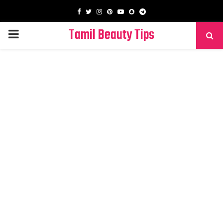
Facebook
Twitter
Instagram
Pinterest
Youtube
Snapchat
Telegram
Tamil Beauty Tips
PRIMARY
MENU