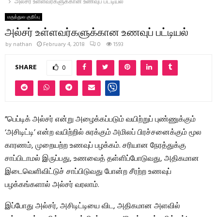
அல்சர் உள்ளவர்களுக்கான உணவுப் பட்டியல்
மருத்துவ குறிப்பு
அல்சர் உள்ளவர்களுக்கான உணவுப் பட்டியல்
by
nathan
February 4, 2018
0
1593
SHARE
0
”பெப்டிக் அல்சர் என்று அழைக்கப்படும் வயிற்றுப் புண்ணுக்கும்
‘அசிடிட்டி’ என்ற வயிற்றில் சுரக்கும் அமிலப் பிரச்சனைக்கும் மூல
காரணம், முறையற்ற உணவுப் பழக்கம். சரியான நேரத்துக்கு
சாப்பிடாமல் இருப்பது, உணவைத் தள்ளிப்போடுவது, அதிகமான
இடைவெளிவிட்டுச் சாப்பிடுவது போன்ற சீரற்ற உணவுப்
பழக்கங்களால் அல்சர் வரலாம்.
இப்போது அல்சர், அசிடிட்டியை விட, அதிகமான அளவில்