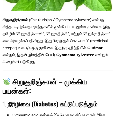
சிறுகுறிஞ்சான்
(Chirukurinjan / Gymnema sylvestre) என்பது
சித்த, ஆயுர்வேத மருந்துகளில் முக்கியப் பயனுள்ள மூலிகை. இது
தமிழில் “சிறுகுறிஞ்சான்”, “சிறுகுறிஞ்சி”, மற்றும் “சிறுக்குறிஞ்சா”
என அழைக்கப்படுகிறது. இது “மருந்துக் கொடியாய்” (medicinal
creeper) வளரும் ஒரு மூலிகை. இதற்கு ஹிந்தியில்
Gudmar
என்றும், இதன் இலத்தீன் பெயர்
Gymnema sylvestre
என்றும்
அழைக்கப்படுகிறது.
சிறுகுறிஞ்சான் – முக்கிய
பயன்கள்:
1.
நீரிழிவை (Diabetes) கட்டுப்படுத்தும்
Gymnemic acid என்னும் இயற்கை வேதிப் பொருள் இந்த