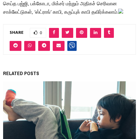
செய்த பஜ்ஜி, பக்கோடா, மிக்சர் மற்றும் அதிகச் செரிவான
சாக்லேட்டுகள், ‘ஸ்ட்ராங்’ காபி, கருப்புக் காபி தவிர்க்கலாம்.
SHARE
0
RELATED POSTS