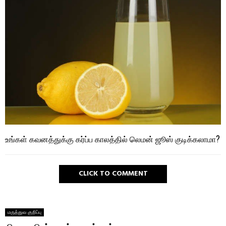
உங்கள் கவனத்துக்கு கர்ப்ப காலத்தில் லெமன் ஜூஸ் குடிக்கலாமா?
CLICK TO COMMENT
மருத்துவ குறிப்பு