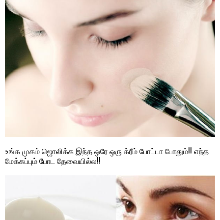
உங்க முகம் ஜொலிக்க இந்த ஒரே ஒரு க்ரீம் போட்டா போதும்!! எந்த
மேக்கப்பும் போட தேவையில்ல!!