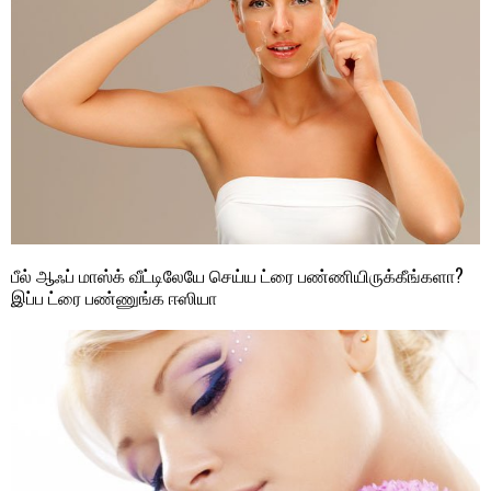
பீல் ஆஃப் மாஸ்க் வீட்டிலேயே செய்ய ட்ரை பண்ணியிருக்கீங்களா?
இப்ப ட்ரை பண்ணுங்க ஈஸியா