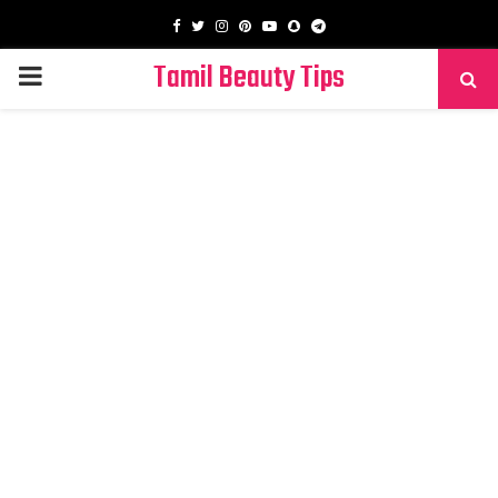
Facebook
Twitter
Instagram
Pinterest
Youtube
Snapchat
Telegram
Tamil Beauty Tips
PRIMARY
MENU