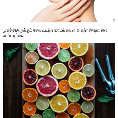
முகத்திலிருக்கும் தேவையற்ற ரோமங்களை அகற்ற இதோ சில
எளிய டிப்ஸ்…