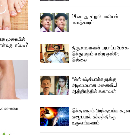
14 வயது சிறுமி பாலியல்
பலாத்காரம்
்த முறையில்
ொள்வது எப்படி?
திருமாவளவன் பரபரப்பு பேச்சு:
இந்து மதம் என்ற ஒன்றே
இல்லை
ரீல்ஸ் வீடியோக்களுக்கு
அடிமையான மனைவி..!
ஆத்திரத்தில் கணவன்
பா கவலையை
இந்த மாதம் பிறந்தவங்க கடின
உழைப்பால் உச்சத்திற்கு
வருவார்களாம்..