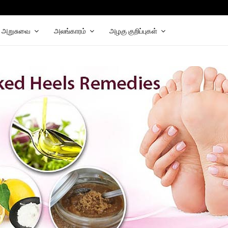
hat
elegram
அறுசுவை
அலங்காரம்
அழகு குறிப்புகள்