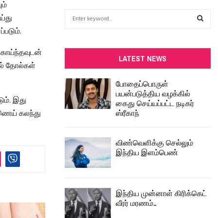
ம்
S
ய்து
e
்படும்.
a
S
r
 காய்ந்தவுடன்
c
E
LATEST NEWS
ில் தோல்கள்
h
f
A
போதைப்பொருள்
o
பயன்படுத்திய வழக்கில்
r
R
ும். இது
கைது செய்யப்பட்ட நடிகர்
:
ஸ்ரீகாந்
்ணெய் கலந்து
C
H
விண்வெளிக்கு செல்லும்
இந்திய இளம்பெண்
இந்திய முன்னாள் கிரிக்கெட்
வீரர் மரணம்..