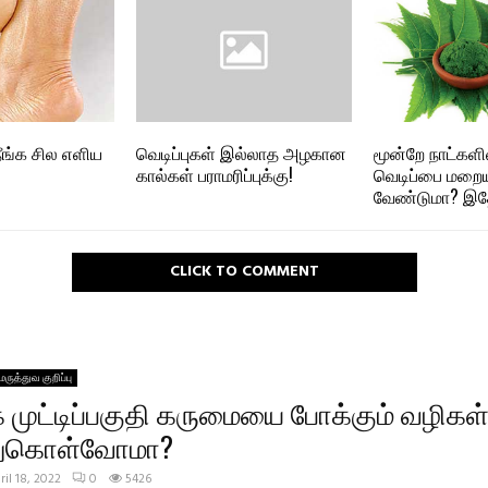
 நீங்க சில எளிய
வெடிப்புகள் இல்லாத அழகான
மூன்றே நாட்களில
கால்கள் பராமரிப்புக்கு!
வெடிப்பை மறை
வேண்டுமா? இதோ
CLICK TO COMMENT
மருத்துவ குறிப்பு
ை முட்டிப்பகுதி கருமையை போக்கும் வழிகள
்துகொள்வோமா?
ril 18, 2022
0
5426