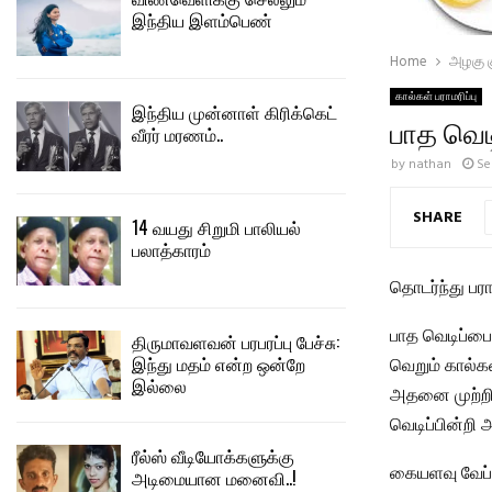
இந்திய இளம்பெண்
Home
அழகு கு
கால்கள் பராமரிப்பு
இந்திய முன்னாள் கிரிக்கெட்
பாத வெட
வீரர் மரணம்..
by
nathan
Se
SHARE
14 வயது சிறுமி பாலியல்
பலாத்காரம்
தொடர்ந்து பரா
பாத வெடிப்பை
திருமாவளவன் பரபரப்பு பேச்சு:
இந்து மதம் என்ற ஒன்றே
வெறும் கால்க
இல்லை
அதனை முற்றிலு
வெடிப்பின்றி 
ரீல்ஸ் வீடியோக்களுக்கு
கையளவு வேப்ப
அடிமையான மனைவி..!