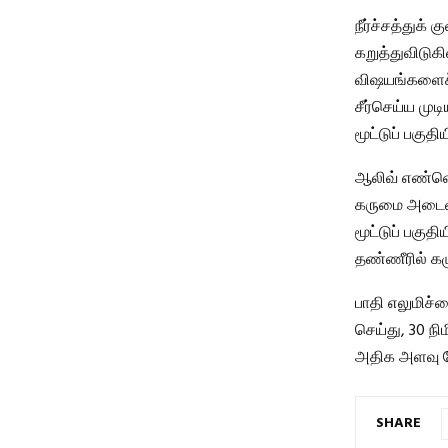
நீர்ச்சத்துக
கறுத்துவிடுக
விஷயங்களைச் 
சீர்செய்ய முட
மூட்டுப் பகுதி
ஆலிவ் எண்ணெய
கருமை அடைவத
மூட்டுப் பகுத
தண்ணீரில் கழ
பாதி எலுமிச்சை
செய்து, 30 நி
அதிக அளவு சே
SHARE