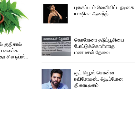
புகைப்படம் வெளியிட்ட நடிகை
யாஷிகா ஆனந்த்
கொரோனா தடுப்பூசியை
் குதிகால்
போட்டுக்கொள்ளாத
ய வைக்க
மணமகள் தேவை
 சில டிப்ஸ்…
குட் நியூஸ் சொன்ன
ரவிமோகன்.. ஆடிப்போன
திரையுலகம்
்