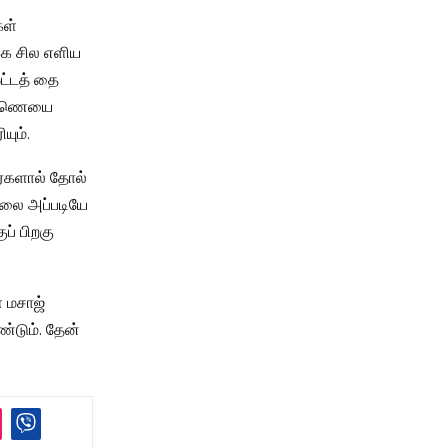
கள்
்க சில எளிய
ட்டத் தை
 எண்ணெயை
யும்.
ர்களால் தோல்
்லை அப்படியே
ப் பிறகு
் மசாஜ்
ண்டும். தேன்