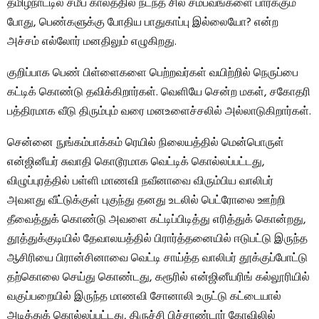
தமிழ்நாட்டில் சமீப காலத்தில் நடந்த சில சம்பவங்களை பார்க்கும்
போது, பெண்களுக்கு போதிய பாதுகாப்பு இல்லையோ? என்ற
அச்சம் எல்லோர் மனதிலும் எழுகிறது.
குறிப்பாக பெண் பிள்ளைகளை பெற்றவர்கள் வயிற்றில் நெருப்பை
கட்டிக் கொண்டு தவிக்கிறார்கள். வெளியே சென்ற மகள், சகோதரி
பத்திரமாக வீடு திரும்பும் வரை மனஉளைச்சலில் அல்லாடுகிறார்கள்.
சென்னை நுங்கம்பாக்கம் ரெயில் நிலையத்தில் மென்பொருள்
என்ஜினீயர் சுவாதி கொடூரமாக வெட்டிக் கொல்லப்பட்டது,
விழுப்புரத்தில் பள்ளி மாணவி நவீனாவை விரும்பிய வாலிபர்
அவளது வீட்டுக்குள் புகுந்து தனது உடலில் பெட்ரோலை ஊற்றி
தீவைத்துக் கொண்டு அவளை கட்டிப்பிடித்து எரித்துக் கொன்றது,
தூத்துக்குடியில் தேவாலயத்தில் பிரார்த்தனையில் ஈடுபட்டு இருந்த
ஆசிரியை பிரான்சினாவை வெட்டி சாய்த்த வாலிபர் தூக்குப்போட்டு
தற்கொலை செய்து கொண்டது, கரூரில் என்ஜினீயரிங் கல்லூரியில்
வகுப்பறையில் இருந்த மாணவி சோனாலி உருட்டு கட்டையால்
அடித்துக் கொல்லப்பட்டது, திருச்சி பிச்சாண்டார் கோவிலில்