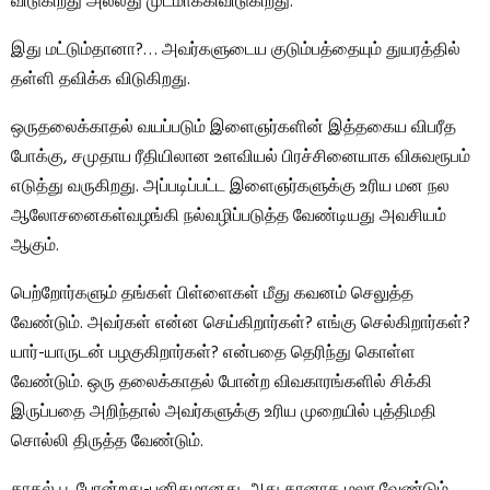
விடுகிறது அல்லது முடமாக்கிவிடுகிறது.
இது மட்டும்தானா?… அவர்களுடைய குடும்பத்தையும் துயரத்தில்
தள்ளி தவிக்க விடுகிறது.
ஒருதலைக்காதல் வயப்படும் இளைஞர்களின் இத்தகைய விபரீத
போக்கு, சமுதாய ரீதியிலான உளவியல் பிரச்சினையாக விசுவரூபம்
எடுத்து வருகிறது. அப்படிப்பட்ட இளைஞர்களுக்கு உரிய மன நல
ஆலோசனைகள்வழங்கி நல்வழிப்படுத்த வேண்டியது அவசியம்
ஆகும்.
பெற்றோர்களும் தங்கள் பிள்ளைகள் மீது கவனம் செலுத்த
வேண்டும். அவர்கள் என்ன செய்கிறார்கள்? எங்கு செல்கிறார்கள்?
யார்-யாருடன் பழகுகிறார்கள்? என்பதை தெரிந்து கொள்ள
வேண்டும். ஒரு தலைக்காதல் போன்ற விவகாரங்களில் சிக்கி
இருப்பதை அறிந்தால் அவர்களுக்கு உரிய முறையில் புத்திமதி
சொல்லி திருத்த வேண்டும்.
காதல் பூ போன்றது-புனிதமானது. அது தானாக மலர வேண்டும்.