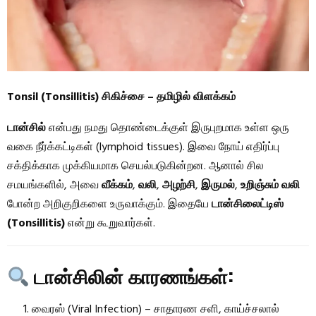
Tonsil (Tonsillitis) சிகிச்சை – தமிழில் விளக்கம்
டான்சில்
என்பது நமது தொண்டைக்குள் இருபுறமாக உள்ள ஒரு
வகை நீர்க்கட்டிகள் (lymphoid tissues). இவை நோய் எதிர்ப்பு
சக்திக்காக முக்கியமாக செயல்படுகின்றன. ஆனால் சில
சமயங்களில், அவை
வீக்கம்
,
வலி
,
அழற்சி
,
இருமல்
,
உறிஞ்சும் வலி
போன்ற அறிகுறிகளை உருவாக்கும். இதையே
டான்சிலைட்டிஸ்
(Tonsillitis)
என்று கூறுவார்கள்.
டான்சிலின் காரணங்கள்:
வைரஸ் (Viral Infection) – சாதாரண சளி, காய்ச்சலால்