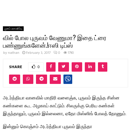
முகப் பராமரிப்பு
வில் போல புருவம் வேணுமா? இதை ட்ரை
பண்ணுங்களேன்.!ஈஸி டிப்ஸ்
by
nathan
February 3, 2017
0
1790
SHARE
0
அடர்த்தியா வானவில் மாதிரி வளைஞ்சு, புருவம் இருந்த சின்ன
கண்களை கூட அழகாய் காட்டும். சிலருக்கு பெரிய கண்கள்
இருந்தாலும், புருவம் இல்லைனா, ஏதோ மிஸ்ஸிங் போலத் தோணும்.
இன்னும் கொஞ்சம் அடர்த்தியா புருவம் இருந்தா