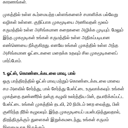
காரணங்கள்.
முகத்தில் உள்ள கூர்மையற்ற பள்ளங்களைச் சமாளிக்க பல்வேறு
வழிகள் உள்ளன. குறிப்பாக முகமூடியை அணிவதன் மூலம்
சருமத்தில் உள்ள அசிங்கமான கறைகளை அழிக்க முடியும். மேலும்
இந்த முகமூடிகள் உங்கள் சருமத்தில் உள்ள அதிகப்படியான
எண்ணெயை நீக்குகிறது. எனவே உங்கள் முகத்தில் உள்ள அந்த
அசிங்கமான ஓட்டைகளை மறைக்க உதவும் சில முகமூடிகளைப்
பார்ப்போம்.
1. ஓட்ஸ், கொண்டைக்கடலை மாவு, பால்
ஒரு பாத்திரத்தில் ஓட்ஸ் மாவு மற்றும் கொண்டைக்கடலை மாவை
சம அளவில் சேர்த்து, பால் சேர்த்து பேஸ்ட்டை உருவாக்கவும். உங்கள்
முகத்தை தண்ணீரில் நன்கு கழுவி உலர்த்திய பின், தயாரிக்கப்பட்ட
பேஸ்ட்டை உங்கள் முகத்தில் தடவி, 20 நிமிடம் ஊற வைத்து, பின்
குளிர்ந்த நீரில் கழுவவும். இந்த முகமூடியைப் பயன்படுத்துவதால்,
திறந்திருக்கும் துளைகள் இறுக்கமடைந்து, உங்கள் சருமம்
இளமையாக இருக்கும்.