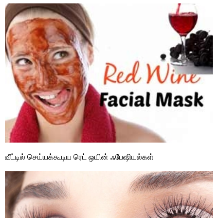
வீட்டில் செய்யக்கூடிய ரெட் ஒயின் ஃபேஷியல்கள்