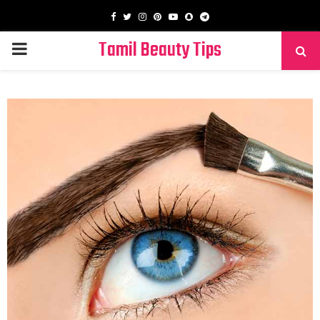
Facebook
Twitter
Instagram
Pinterest
Youtube
Snapchat
Telegram
Tamil Beauty Tips
PRIMARY
MENU