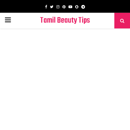
Facebook
Twitter
Instagram
Pinterest
Youtube
Snapchat
Telegram
Tamil Beauty Tips
PRIMARY
MENU