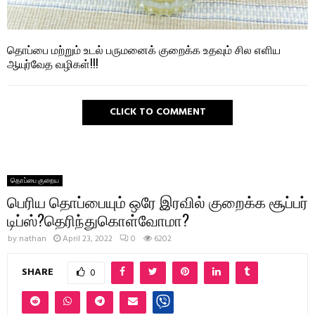
தொப்பை மற்றும் உடல் பருமனைக் குறைக்க உதவும் சில எளிய
ஆயுர்வேத வழிகள்!!!
CLICK TO COMMENT
தொப்பை குறைய
பெரிய தொப்பையும் ஒரே இரவில் குறைக்க சூப்பர்
டிப்ஸ்?தெரிந்துகொள்வோமா?
by
nathan
April 23, 2022
0
6202
SHARE
0