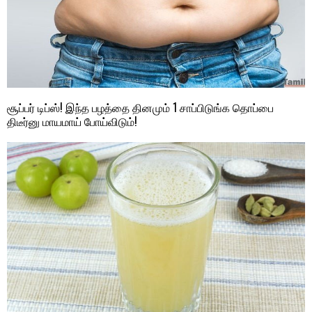
சூப்பர் டிப்ஸ்! இந்த பழத்தை தினமும் 1 சாப்பிடுங்க தொப்பை
திடீர்னு மாயமாய் போய்விடும்!