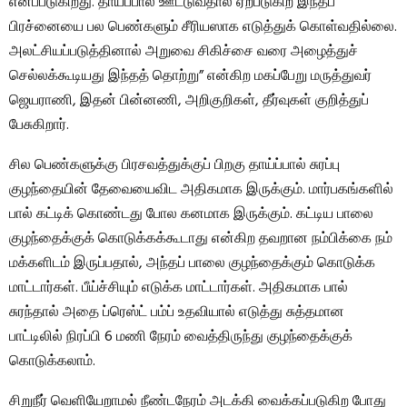
எனப்படுகிறது. தாய்ப்பால் ஊட்டுவதால் ஏற்படுகிற இந்தப்
பிரச்னையை பல பெண்களும் சீரியஸாக எடுத்துக் கொள்வதில்லை.
அலட்சியப்படுத்தினால் அறுவை சிகிச்சை வரை அழைத்துச்
செல்லக்கூடியது இந்தத் தொற்று” என்கிற மகப்பேறு மருத்துவர்
ஜெயராணி, இதன் பின்னணி, அறிகுறிகள், தீர்வுகள் குறித்துப்
பேசுகிறார்.
சில பெண்களுக்கு பிரசவத்துக்குப் பிறகு தாய்ப்பால் சுரப்பு
குழந்தையின் தேவையைவிட அதிகமாக இருக்கும். மார்பகங்களில்
பால் கட்டிக் கொண்டது போல கனமாக இருக்கும். கட்டிய பாலை
குழந்தைக்குக் கொடுக்கக்கூடாது என்கிற தவறான நம்பிக்கை நம்
மக்களிடம் இருப்பதால், அந்தப் பாலை குழந்தைக்கும் கொடுக்க
மாட்டார்கள். பீய்ச்சியும் எடுக்க மாட்டார்கள். அதிகமாக பால்
சுரந்தால் அதை ப்ரெஸ்ட் பம்ப் உதவியால் எடுத்து சுத்தமான
பாட்டிலில் நிரப்பி 6 மணி நேரம் வைத்திருந்து குழந்தைக்குக்
கொடுக்கலாம்.
சிறுநீர் வெளியேறாமல் நீண்டநேரம் அடக்கி வைக்கப்படுகிற போது