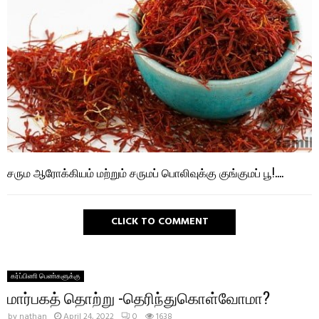
சரும ஆரோக்கியம் மற்றும் சருமப் பொலிவுக்கு குங்குமப் பூ!….
CLICK TO COMMENT
கர்ப்பிணி பெண்களுக்கு
மார்பகத் தொற்று -தெரிந்துகொள்வோமா?
by
nathan
April 24, 2022
0
1638