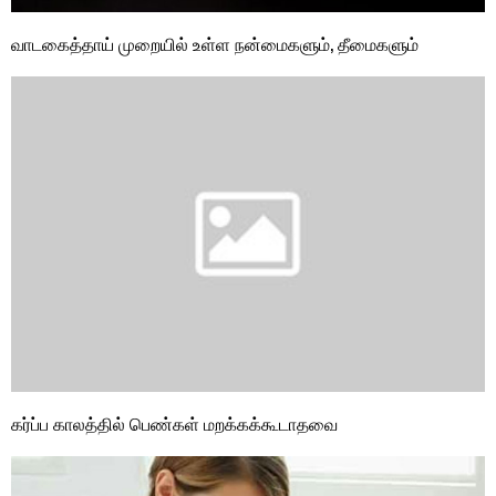
வாடகைத்தாய் முறையில் உள்ள நன்மைகளும், தீமைகளும்
கர்ப்ப காலத்தில் பெண்கள் மறக்கக்கூடாதவை