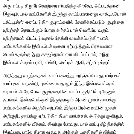
அது எப்படி சிறுநீர் தொற்றை ஏற்படுத்துகிறதோ, அப்படித்தான்
இதுவும். பால் சுரப்பிகளில் இருந்து தாய்ப்பாலானது லாக்டிஃபெரஸ்
டக்ட்யூல்ஸ்’ எனப்படுகிற குழாய்களில் சேகரிக்கப்படும். குழந்தை
உறிஞ்சத் தொடங்கும் போது அந்தப் பால் வெளியே வரும்.
உறிஞ்சாமல் விடப்படுவதால் தேக்கி வைக்கப்படுகிற பால்,
மார்பகங்களில் இன்ஃபெக்‌ஷனை ஏற்படுத்தும். பிரசவமான
பெண்களுக்கு இது சகஜம்தான் என விடப்பட்டால், அந்த
இன்ஃபெக்‌ஷன் பரவி, வீங்கி, செப்டிக் ஆகி, சீழ் பிடிக்கும்.
அடுத்தது குழந்தைகள் வாய் வைத்து உறிஞ்சும்போது, மார்பகக்
காம்புகள் வறண்டு, புண்ணாவதாலும் இந்த இன்ஃபெக்‌ஷன்
வரலாம். அதே போல குழந்தையின் வாய் பகுதியில் ஏதேனும்
ஃபங்கல் இன்ஃபெக்‌ஷன் இருந்தாலும் அதன் மூலம் தாய்க்கு
மார்பகங்களில் அழற்சி ஏற்படும். இந்தப் பிரச்னையின் முதல்
அறிகுறி, தாய்க்கு ஏற்படுகிற திடீர் காய்ச்சல். அடுத்து குளிரும்,
மார்பகங்களில் வீக்கம், சிவந்து போவது, பால் சுரப்பு சீழ் நிறத்தில்
இருப்பது, பாலே சீழாக வருவது,அக்குள் பகுதிகளில் வீக்கம்,