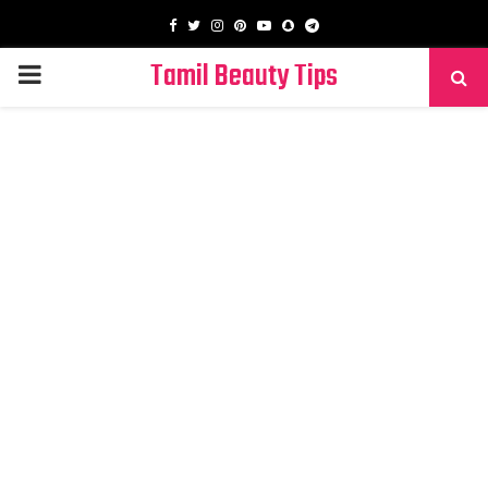
Facebook
Twitter
Instagram
Pinterest
Youtube
Snapchat
Telegram
Tamil Beauty Tips
PRIMARY
MENU