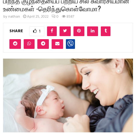
பிறந்த குழந்தையைப் பற்றிய சில சுவாரசியமான
உண்மைகள் -தெரிந்துகொள்வோமா?
by
nathan
April 25, 2022
0
8587
SHARE
1