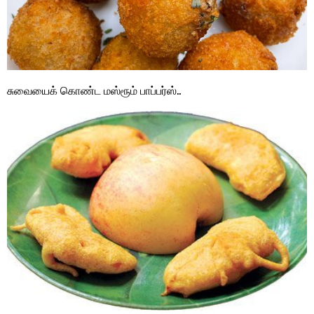
சுவையைக் கொண்ட மஸ்ரூம் பாப்பர்ஸ்..