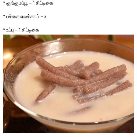
* குங்குமப்பூ – 1 சிட்டிகை
* பச்சை ஏலக்காய் – 3
* உப்பு – 1 சிட்டிகை