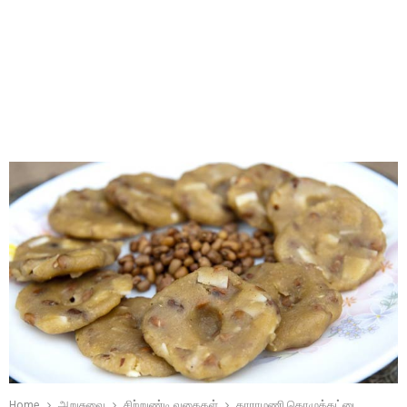
Home
அறுசுவை
சிற்றுண்டி வகைகள்
காராமணி கொழுக்கட்டை