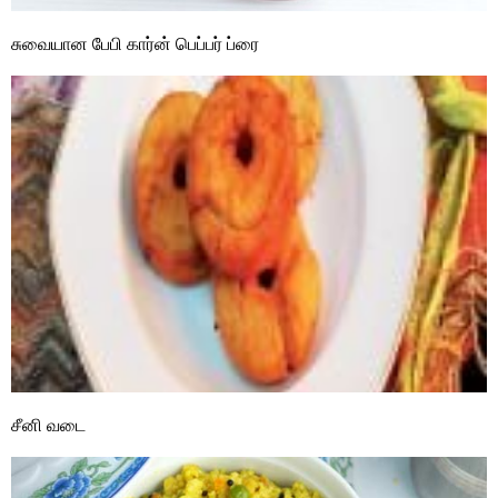
சுவையான பேபி கார்ன் பெப்பர் ப்ரை
சீனி வடை