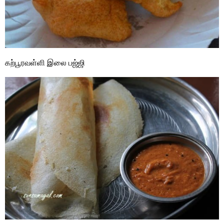
கற்பூரவள்ளி இலை பஜ்ஜி