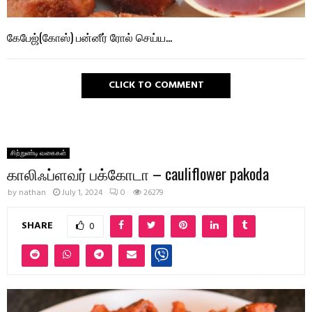
கேபேஜ்(கோஸ்) பன்னீர் ரோல் செய்ய…
CLICK TO COMMENT
சிற்றுண்டி வகைகள்
காலிஃப்ளவர் பக்கோடா – cauliflower pakoda
by
nathan
July 1, 2024
0
26279
SHARE
0