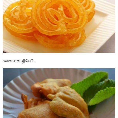
சுவையான ஜிலேபி,