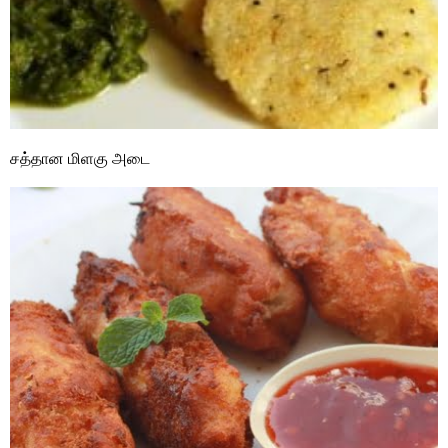
சத்தான மிளகு அடை