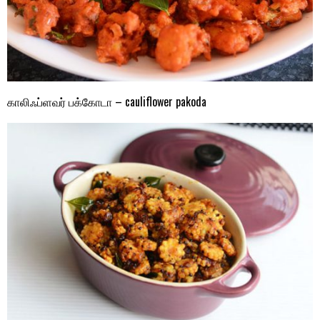
காலிஃப்ளவர் பக்கோடா – cauliflower pakoda