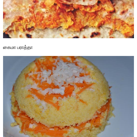
கைமா பராத்தா