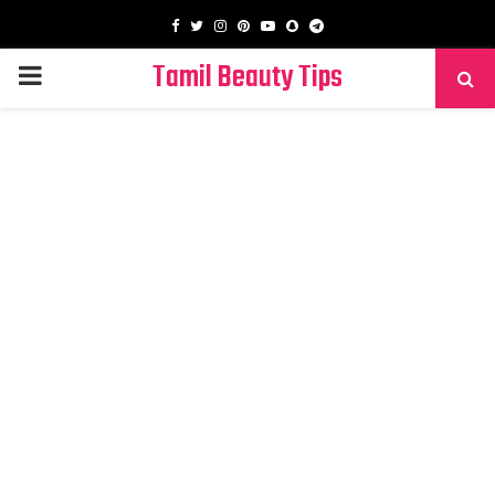
Facebook
Twitter
Instagram
Pinterest
Youtube
Snapchat
Telegram
Tamil Beauty Tips
PRIMARY
MENU