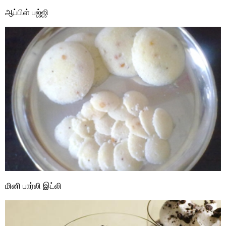
ஆப்பிள் பஜ்ஜி
மினி பார்லி இட்லி