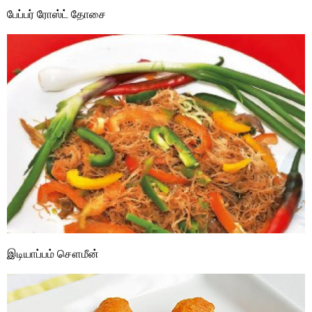
பேப்பர் ரோஸ்ட் தோசை
இடியாப்பம் சௌமீன்