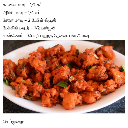
கடலை மாவு – 1/2 கப்
அரிசி மாவு – 1/4 கப்
சோள மாவு – 2 டேபிள் ஸ்பூன்
பேக்கிங் பவுடர் – 1/2 டீஸ்பூன்
எண்ணெய் – பொரிப்பதற்கு தேவையான அளவு
செய்முறை: