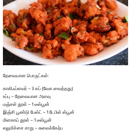
தேவையான பொருட்கள்:
காலிஃப்ளவர் – 3 கப் (வேக வைத்தது)
உப்பு – தேவையான அளவு
மஞ்சள் தூள் – 1 டீஸ்பூன்
இஞ்சி பூண்டு பேஸ்ட் – 1 டேபிள் ஸ்பூன்
மிளகாய் தூள் – 1 டீஸ்பூன்
எலுமிச்சை சாறு – சுவைக்கேற்ப