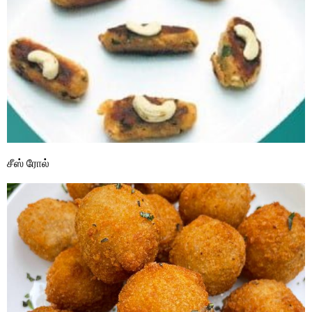
சீஸ் ரோல்