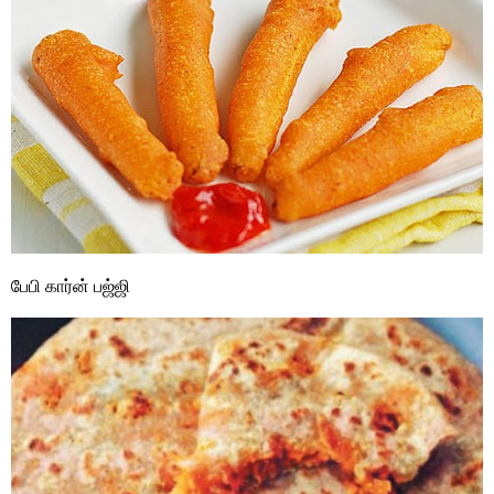
பேபி கார்ன் பஜ்ஜி