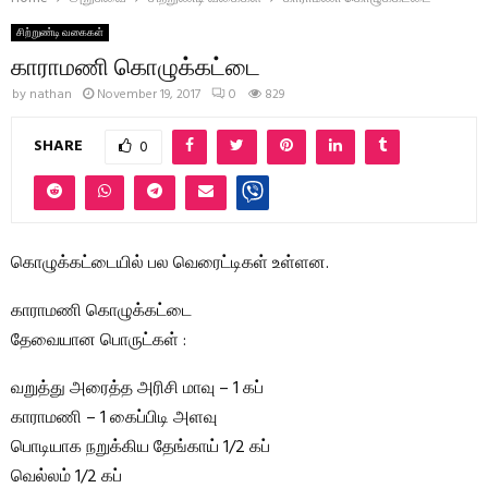
சிற்றுண்டி வகைகள்
காராமணி கொழுக்கட்டை
by
nathan
November 19, 2017
0
829
SHARE
0
கொழுக்கட்டையில் பல வெரைட்டிகள் உள்ளன.
காராமணி கொழுக்கட்டை
தேவையான பொருட்கள் :
வறுத்து அரைத்த அரிசி மாவு – 1 கப்
காராமணி – 1 கைப்பிடி அளவு
பொடியாக நறுக்கிய தேங்காய் 1/2 கப்
வெல்லம் 1/2 கப்