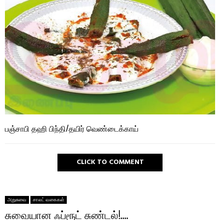
பஞ்சாபி தஹி பிந்தி/தயிர் வெண்டைக்காய்
CLICK TO COMMENT
அறுசுவை
சாலட் வகைகள்
சுவையான ஃப்ரூட் சுண்டல்!….