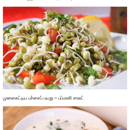
முளைகட்டிய பச்சைப் பயறு – பப்பாளி சாலட்