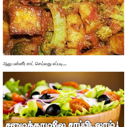
ஆலு பன்னீர் சாட் செய்வது எப்படி….