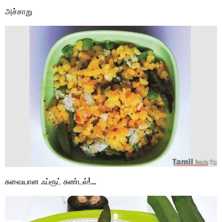
அச்சாறு
சுவையான ஃப்ரூட் சுண்டல்!….