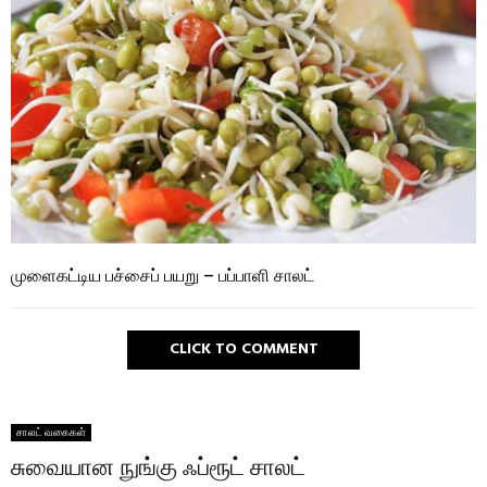
முளைகட்டிய பச்சைப் பயறு – பப்பாளி சாலட்
CLICK TO COMMENT
சாலட் வகைகள்
சுவையான நுங்கு ஃப்ரூட் சாலட்