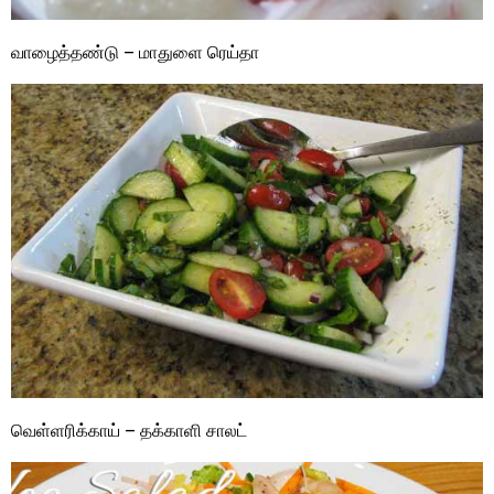
வாழைத்தண்டு – மாதுளை ரெய்தா
வெள்ளரிக்காய் – தக்காளி சாலட்