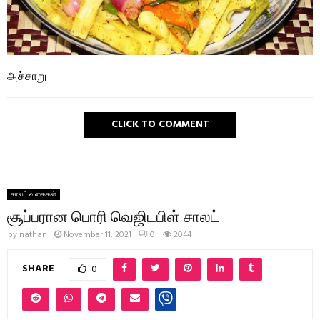
அச்சாறு
CLICK TO COMMENT
சாலட் வகைகள்
சூப்பரான பொரி வெஜிடபிள் சாலட்
by
nathan
November 11, 2021
0
2044
SHARE
0