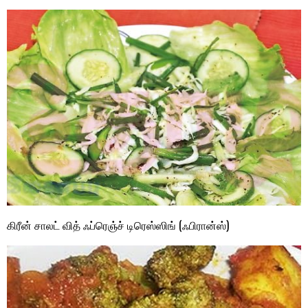
கிரீன் சாலட் வித் ஃப்ரெஞ்ச் டிரெஸ்ஸிங் (ஃபிரான்ஸ்)