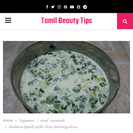
Facebook
Twitter
Instagram
Pinterest
Youtube
Snapchat
Telegram
Tamil Beauty Tips
PRIMARY
MENU
Home
அறுசுவை
சாலட் வகைகள்
வெங்காயத்தாள் தயிர் பச்சடி செய்வது எப்படி