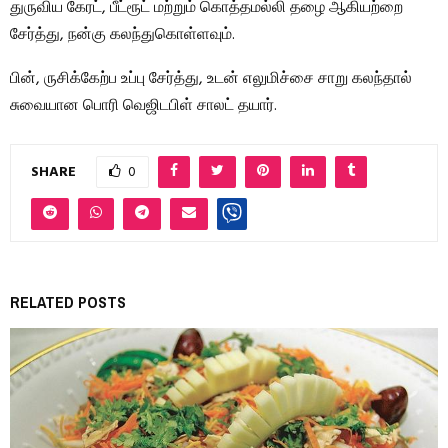
துருவிய கேரட், பீட்ரூட் மற்றும் கொத்தமல்லி தழை ஆகியற்றை
சேர்த்து, நன்கு கலந்துகொள்ளவும்.
பின், ருசிக்கேற்ப உப்பு சேர்த்து, உடன் எலுமிச்சை சாறு கலந்தால்
சுவையான பொரி வெஜிடபிள் சாலட் தயார்.
SHARE
0
RELATED POSTS