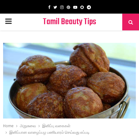
Facebook
Twitter
Instagram
Pinterest
Youtube
Snapchat
Telegram
Tamil Beauty Tips
PRIMARY
MENU
Home
அறுசுவை
இனிப்பு வகைகள்
இனிப்பான வாழைப்பழ பணியாரம் செய்வது எப்படி