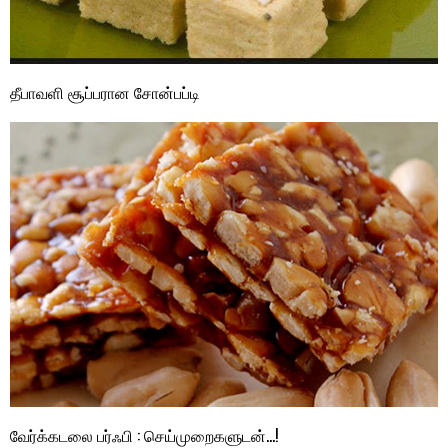
தீபாவளி சூப்பரான சோன்பப்டி
வேர்க்கடலை பர்ஃபி : செய்முறைகளுடன்…!