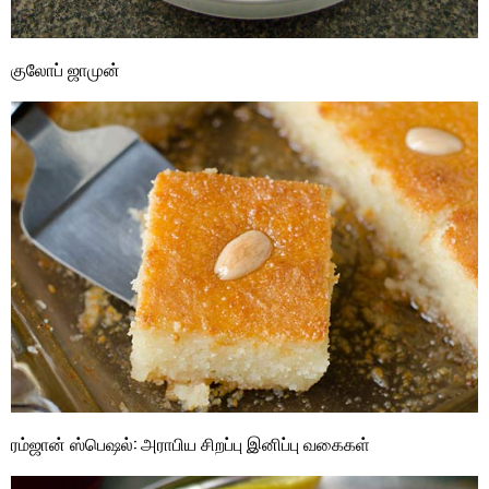
குலோப் ஜாமுன்
ரம்ஜான் ஸ்பெஷல்: அராபிய சிறப்பு இனிப்பு வகைகள்