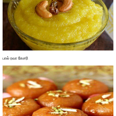
பால் ரவா கேசரி