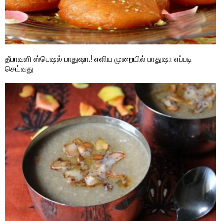
தீபாவளி ஸ்பெஷல் பாதுஷா.! எளிய முறையில் பாதுஷா எப்படி
செய்வது