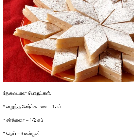
தேவையான பொருட்கள்:
* வறுத்த வேர்க்கடலை – 1 கப்
* சர்க்கரை – 1/2 கப்
* நெய் – 3 டீஸ்பூன்