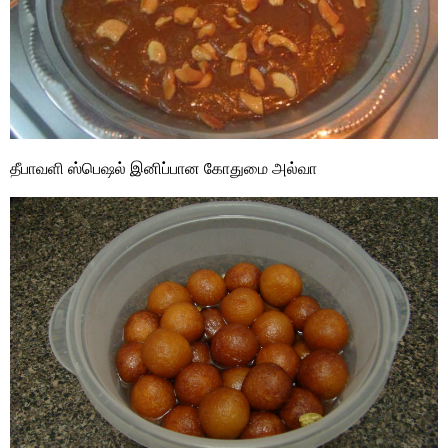
தீபாவளி ஸ்பெஷல் இனிப்பான கோதுமை அல்வா