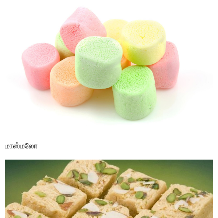
மாஸ்மலோ