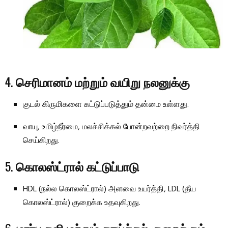
4.
செரிமானம் மற்றும் வயிறு நலனுக்கு
குடல் கிருமிகளை கட்டுப்படுத்தும் தன்மை உள்ளது.
வாயு, உமிழ்நீர்மை, மலச்சிக்கல் போன்றவற்றை நிவர்த்தி
செய்கிறது.
5.
கொலஸ்ட்ரால் கட்டுப்பாடு
HDL (நல்ல கொலஸ்ட்ரால்) அளவை உயர்த்தி, LDL (தீய
கொலஸ்ட்ரால்) குறைக்க உதவுகிறது.
6.
மார்பு சளி மற்றும் காய்ச்சல் குறைக்கும்