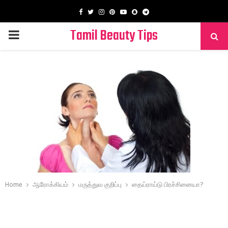
Facebook
Twitter
Instagram
Pinterest
Youtube
Snapchat
Telegram
Tamil Beauty Tips
PRIMARY
MENU
Home
ஆரோக்கியம்
மருத்துவ குறிப்பு
தைய்ராய்டு பிரச்சினையா?