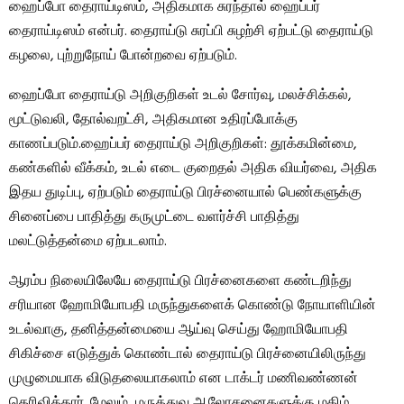
ஹைப்போ தைராய்டிஸம், அதிகமாக சுரந்தால் ஹைப்பர்
தைராய்டிஸம் என்பர். தைராய்டு சுரப்பி சுழற்சி ஏற்பட்டு தைராய்டு
கழலை, புற்றுநோய் போன்றவை ஏற்படும்.
ஹைப்போ தைராய்டு அறிகுறிகள் உடல் சோர்வு, மலச்சிக்கல்,
மூட்டுவலி, தோல்வறட்சி, அதிகமான உதிரப்போக்கு
காணப்படும்.ஹைப்பர் தைராய்டு அறிகுறிகள்: தூக்கமின்மை,
கண்களில் வீக்கம், உடல் எடை குறைதல் அதிக வியர்வை, அதிக
இதய துடிப்பு, ஏற்படும் தைராய்டு பிரச்னையால் பெண்களுக்கு
சினைப்பை பாதித்து கருமுட்டை வளர்ச்சி பாதித்து
மலட்டுத்தன்மை ஏற்படலாம்.
ஆரம்ப நிலையிலேயே தைராய்டு பிரச்னைகளை கண்டறிந்து
சரியான ஹோமியோபதி மருந்துகளைக் கொண்டு நோயாளியின்
உடல்வாகு, தனித்தன்மையை ஆய்வு செய்து ஹோமியோபதி
சிகிச்சை எடுத்துக் கொண்டால் தைராய்டு பிரச்னையிலிருந்து
முழுமையாக விடுதலையாகலாம் என டாக்டர் மணிவண்ணன்
தெரிவித்தார். மேலும், மருத்துவ ஆலோசனைகளுக்கு மகிழ்