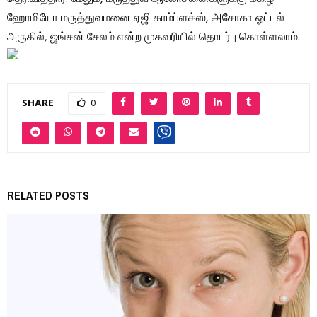
ஹோமியோ மருத்துவமனை ஏஜி காம்ப்ளக்ஸ், அசோகா ஓட்டல்
அருகில், ஜங்சன் சேலம் என்ற முகவரியில் தொடர்பு கொள்ளலாம்.
SHARE
0
RELATED POSTS