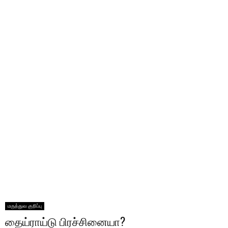
மருத்துவ குறிப்பு
தைய்ராய்டு பிரச்சினையா?