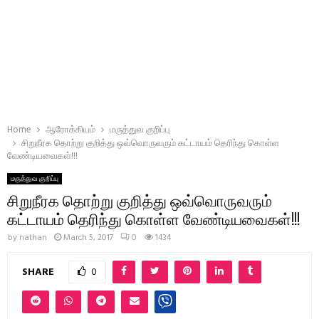
Home
ஆரோக்கியம்
மருத்துவ குறிப்பு
சிறுநீரக தொற்று குறித்து ஒவ்வொருவரும் கட்டாயம் தெரிந்து கொள்ள
வேண்டியவைகள்!!!
மருத்துவ குறிப்பு
சிறுநீரக தொற்று குறித்து ஒவ்வொருவரும்
கட்டாயம் தெரிந்து கொள்ள வேண்டியவைகள்!!!
by
nathan
March 5, 2017
0
1434
SHARE
0