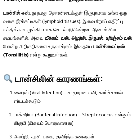
டான்சில்
என்பது நமது தொண்டைக்குள் இருபுறமாக உள்ள ஒரு
வகை நீர்க்கட்டிகள் (lymphoid tissues). இவை நோய் எதிர்ப்பு
சக்திக்காக முக்கியமாக செயல்படுகின்றன. ஆனால் சில
சமயங்களில், அவை
வீக்கம்
,
வலி
,
அழற்சி
,
இருமல்
,
உறிஞ்சும் வலி
போன்ற அறிகுறிகளை உருவாக்கும். இதையே
டான்சிலைட்டிஸ்
(Tonsillitis)
என்று கூறுவார்கள்.
டான்சிலின் காரணங்கள்:
வைரஸ் (Viral Infection) – சாதாரண சளி, காய்ச்சலால்
ஏற்படக்கூடும்
பாக்டீரியா (Bacterial Infection) – Streptococcus என்னும்
கிருமி (மிகவும் பொதுவானது)
அலர்ஜி, தூசி, புகை, குளிர்ந்த உணவுகள்