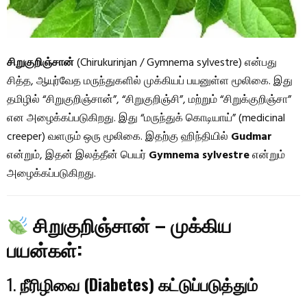
சிறுகுறிஞ்சான்
(Chirukurinjan / Gymnema sylvestre) என்பது
சித்த, ஆயுர்வேத மருந்துகளில் முக்கியப் பயனுள்ள மூலிகை. இது
தமிழில் “சிறுகுறிஞ்சான்”, “சிறுகுறிஞ்சி”, மற்றும் “சிறுக்குறிஞ்சா”
என அழைக்கப்படுகிறது. இது “மருந்துக் கொடியாய்” (medicinal
creeper) வளரும் ஒரு மூலிகை. இதற்கு ஹிந்தியில்
Gudmar
என்றும், இதன் இலத்தீன் பெயர்
Gymnema sylvestre
என்றும்
அழைக்கப்படுகிறது.
சிறுகுறிஞ்சான் – முக்கிய
பயன்கள்:
1.
நீரிழிவை (Diabetes) கட்டுப்படுத்தும்