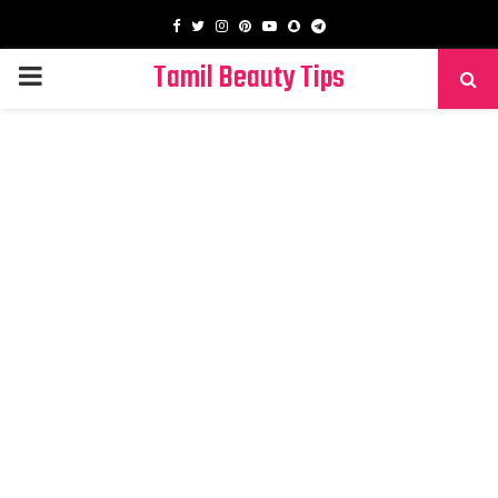
Facebook
Twitter
Instagram
Pinterest
Youtube
Snapchat
Telegram
Tamil Beauty Tips
PRIMARY
MENU