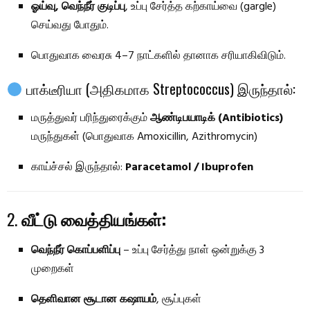
ஓய்வு, வெந்நீர் குடிப்பு
, உப்பு சேர்த்த கற்காய்வை (gargle)
செய்வது போதும்.
பொதுவாக வைரசு 4–7 நாட்களில் தானாக சரியாகிவிடும்.
பாக்டீரியா (அதிகமாக Streptococcus) இருந்தால்:
மருத்துவர் பரிந்துரைக்கும்
ஆண்டிபயாடிக் (Antibiotics)
மருந்துகள் (பொதுவாக Amoxicillin, Azithromycin)
காய்ச்சல் இருந்தால்:
Paracetamol / Ibuprofen
2.
வீட்டு வைத்தியங்கள்:
வெந்நீர் கொப்பளிப்பு
– உப்பு சேர்த்து நாள் ஒன்றுக்கு 3
முறைகள்
தெளிவான சூடான கஷாயம்
, சூப்புகள்