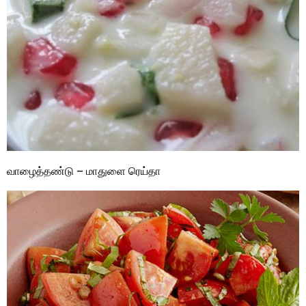
வாழைத்தண்டு – மாதுளை ரெய்தா