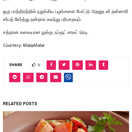
ஒரு பாத்திரத்தில் நறுக்கிய பழங்களை போட்டு அதனுடன் நன்னாரி
சர்பத் சேர்த்து நன்றாக கலந்து பரிமாறவும்.
சத்தான சுவையான நுங்கு ஃப்ரூட் சாலட் ரெடி.
Courtesy: MalaiMalar
SHARE
0
RELATED POSTS