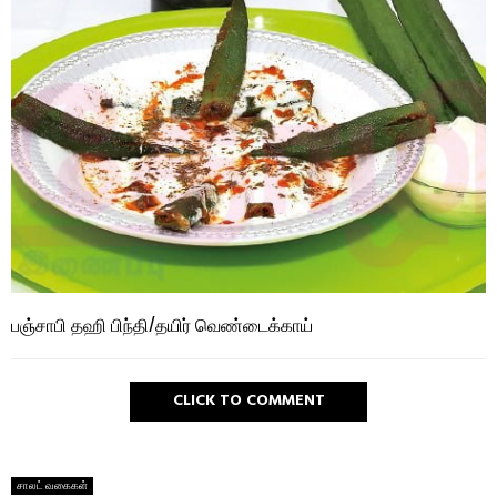
பஞ்சாபி தஹி பிந்தி/தயிர் வெண்டைக்காய்
CLICK TO COMMENT
சாலட் வகைகள்