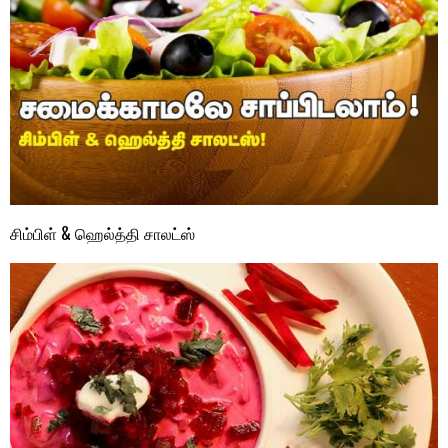
சிம்பிள் & ஹெல்த்தி சாலட்ஸ்