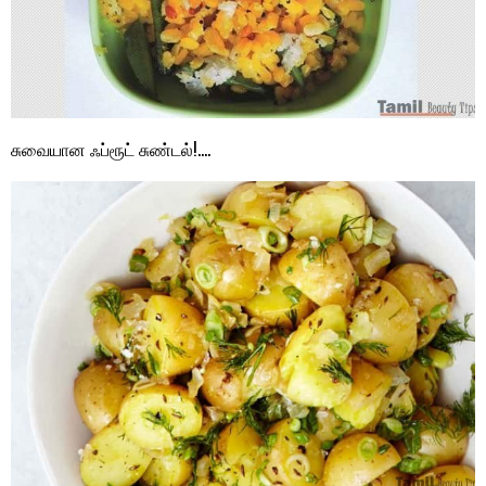
சுவையான ஃப்ரூட் சுண்டல்!….