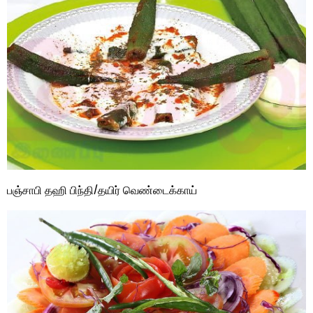
பஞ்சாபி தஹி பிந்தி/தயிர் வெண்டைக்காய்