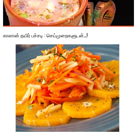
காளான் தயிர் பச்சடி : செய்முறைகளுடன்…!