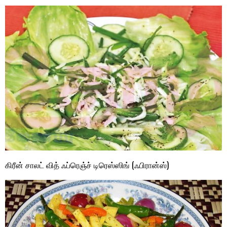
கிரீன் சாலட் வித் ஃப்ரெஞ்ச் டிரெஸ்ஸிங் (ஃபிரான்ஸ்)