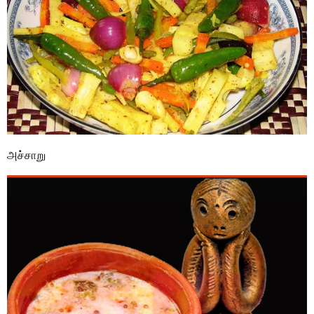
அச்சாறு