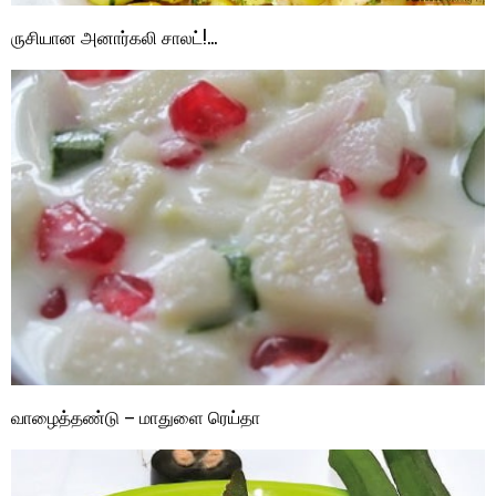
ருசியான அனார்கலி சாலட்!…
வாழைத்தண்டு – மாதுளை ரெய்தா