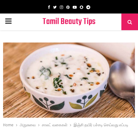
Facebook
Twitter
Instagram
Pinterest
Youtube
Snapchat
Telegram
Tamil Beauty Tips
PRIMARY
MENU
Home
அறுசுவை
சாலட் வகைகள்
இஞ்சி தயிர் பச்சடி செய்வது எப்படி