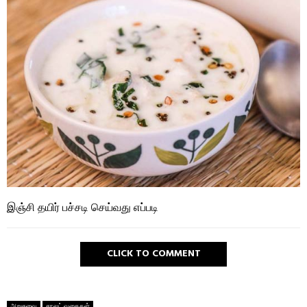
இஞ்சி தயிர் பச்சடி செய்வது எப்படி
CLICK TO COMMENT
அறுசுவை
சாலட் வகைகள்