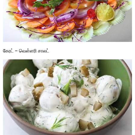
கேரட் – வெள்ளரி சாலட்