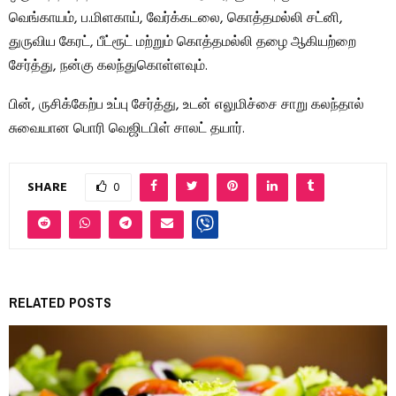
வெங்காயம், ப.மிளகாய், வேர்க்கடலை, கொத்தமல்லி சட்னி,
துருவிய கேரட், பீட்ரூட் மற்றும் கொத்தமல்லி தழை ஆகியற்றை
சேர்த்து, நன்கு கலந்துகொள்ளவும்.
பின், ருசிக்கேற்ப உப்பு சேர்த்து, உடன் எலுமிச்சை சாறு கலந்தால்
சுவையான பொரி வெஜிடபிள் சாலட் தயார்.
SHARE
0
RELATED POSTS