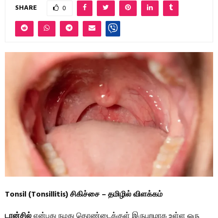
SHARE
0
Tonsil (Tonsillitis) சிகிச்சை – தமிழில் விளக்கம்
டான்சில்
என்பது நமது தொண்டைக்குள் இருபுறமாக உள்ள ஒரு