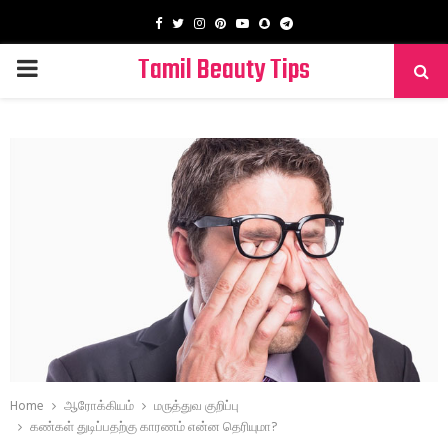
Facebook
Twitter
Instagram
Pinterest
Youtube
Snapchat
Telegram
Tamil Beauty Tips
PRIMARY
MENU
Home
ஆரோக்கியம்
மருத்துவ குறிப்பு
கண்கள் துடிப்பதற்கு காரணம் என்ன தெரியுமா?