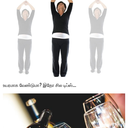
உயரமாக வேண்டுமா? இதோ சில டிப்ஸ்….