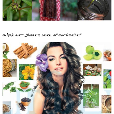
கூந்தல் வளர, இளநரை மறைய கரிசலாங்கண்ணி