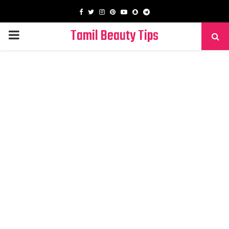
Facebook
Twitter
Instagram
Pinterest
Youtube
Snapchat
Telegram
Tamil Beauty Tips
PRIMARY
MENU