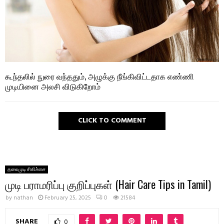
கூந்தலில் நுரை வந்ததும், அழுக்கு நீங்கிவிட்டதாக எண்ணி
முடியினை அலசி விடுகிறோம்
CLICK TO COMMENT
தலைமுடி சிகிச்சை
முடி பராமரிப்பு குறிப்புகள் (Hair Care Tips in Tamil)
by
nathan
February 25, 2025
0
21584
SHARE
0