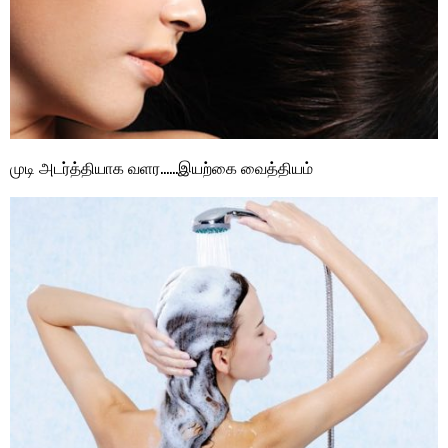
முடி அடர்த்தியாக வளர……இய‌ற்கை வைத்தியம்