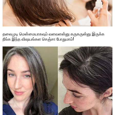
தலைமுடி மென்மையாகவும் வளவளன்னு கருகருன்னு இருக்க
நீங்க இந்த விஷயங்கள செஞ்சா போதுமாம்!