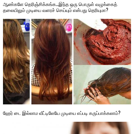
ஆண்களே தெரிஞ்சிக்கங்க…இந்த ஒரு பொருள் வழுக்கைத்
தலையிலும் முடியை வளரச் செய்யும் என்பது தெரியுமா?
ஹேர் டை இல்லாம வீட்டிலேயே முடியை எப்படி கருப்பாக்கலாம்?