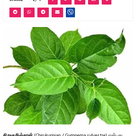
சிறுகுறிஞ்சான்
(Chirukurinjan / Gymnema sylvestre) என்பது