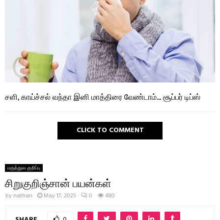
சளி, காய்ச்சல் வந்தா இனி மாத்திரை வேண்டாம்… சூப்பர் டிப்ஸ்
CLICK TO COMMENT
மருத்துவ குறிப்பு
சிறுகுறிஞ்சான் பயன்கள்
by
nathan
May 17, 2025
0
480
SHARE
0