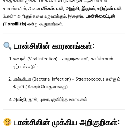
சக்திக்காக முக்கியமாக செயல்படுகின்றன. ஆனால் சில
சமயங்களில், அவை
வீக்கம்
,
வலி
,
அழற்சி
,
இருமல்
,
உறிஞ்சும் வலி
போன்ற அறிகுறிகளை உருவாக்கும். இதையே
டான்சிலைட்டிஸ்
(Tonsillitis)
என்று கூறுவார்கள்.
டான்சிலின் காரணங்கள்:
வைரஸ் (Viral Infection) – சாதாரண சளி, காய்ச்சலால்
ஏற்படக்கூடும்
பாக்டீரியா (Bacterial Infection) – Streptococcus என்னும்
கிருமி (மிகவும் பொதுவானது)
அலர்ஜி, தூசி, புகை, குளிர்ந்த உணவுகள்
டான்சிலின் முக்கிய அறிகுறிகள்: