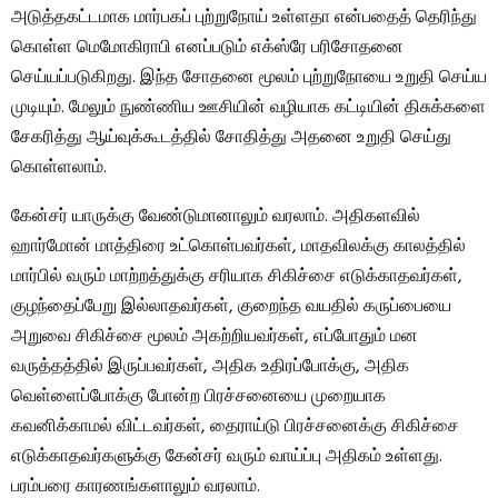
அடுத்தகட்டமாக மார்பகப் புற்றுநோய் உள்ளதா என்பதைத் தெரிந்து
கொள்ள மெமோகிராபி எனப்படும் எக்ஸ்ரே பரிசோதனை
செய்யப்படுகிறது. இந்த சோதனை மூலம் புற்றுநோயை உறுதி செய்ய
முடியும். மேலும் நுண்ணிய ஊசியின் வழியாக கட்டியின் திசுக்களை
சேகரித்து ஆய்வுக்கூடத்தில் சோதித்து அதனை உறுதி செய்து
கொள்ளலாம்.
கேன்சர் யாருக்கு வேண்டுமானாலும் வரலாம். அதிகளவில்
ஹார்மோன் மாத்திரை உட்கொள்பவர்கள், மாதவிலக்கு காலத்தில்
மார்பில் வரும் மாற்றத்துக்கு சரியாக சிகிச்சை எடுக்காதவர்கள்,
குழந்தைப்பேறு இல்லாதவர்கள், குறைந்த வயதில் கருப்பையை
அறுவை சிகிச்சை மூலம் அகற்றியவர்கள், எப்போதும் மன
வருத்தத்தில் இருப்பவர்கள், அதிக உதிரப்போக்கு, அதிக
வெள்ளைப்போக்கு போன்ற பிரச்சனையை முறையாக
கவனிக்காமல் விட்டவர்கள், தைராய்டு பிரச்சனைக்கு சிகிச்சை
எடுக்காதவர்களுக்கு கேன்சர் வரும் வாய்ப்பு அதிகம் உள்ளது.
பரம்பரை காரணங்களாலும் வரலாம்.