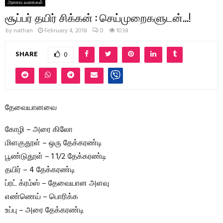
அசைவ வகைகள்
சூப்பர் தயிர் சிக்கன் : செய்முறைகளுடன்…!
by
nathan
February 4, 2018
0
1038
SHARE
0
தேவையானவை
கோழி – அரை கிலோ
மிளகுதூள் – ஒரு தேக்கரண்டி
பூண்டுதூள் – 1 1/2 தேக்கரண்டி
தயிர் – 4 தேக்கரண்டி
ப்ரட் க்ரம்ஸ் – தேவையான அளவு
எண்ணெய் – பொரிக்க
உப்பு – அரை தேக்கரண்டி