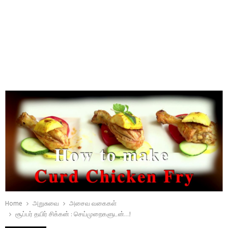
Home
அறுசுவை
அசைவ வகைகள்
சூப்பர் தயிர் சிக்கன் : செய்முறைகளுடன்…!