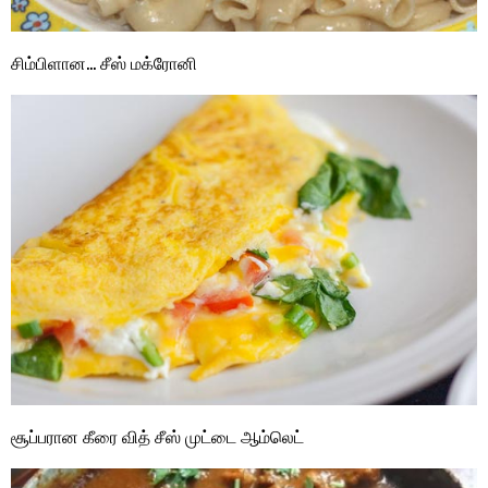
சிம்பிளான… சீஸ் மக்ரோனி
சூப்பரான கீரை வித் சீஸ் முட்டை ஆம்லெட்