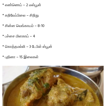
* எண்ணெய் – 2 டீஸ்பூன்
* கறிவேப்பிலை – சிறிது
* சின்ன வெங்காயம் – 8-10
* பச்சை மிளகாய் – 4
* கொத்தமல்லி – 3 டேபிள் ஸ்பூன்
* புதினா – 15 இலைகள்