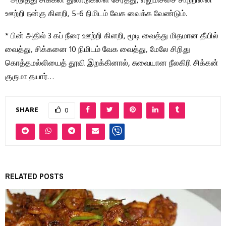
* அடுத்து சிக்கன் துண்டுகளை சேர்த்து, எலுமிச்சை சாற்றினை
ஊற்றி நன்கு கிளறி, 5-6 நிமிடம் வேக வைக்க வேண்டும்.
* பின் அதில் 3 கப் நீரை ஊற்றி கிளறி, மூடி வைத்து மிதமான தீயில்
வைத்து, சிக்கனை 10 நிமிடம் வேக வைத்து, மேலே சிறிது
கொத்தமல்லியைத் தூவி இறக்கினால், சுவையான நீலகிரி சிக்கன்
குருமா தயார்…
SHARE
0
RELATED POSTS