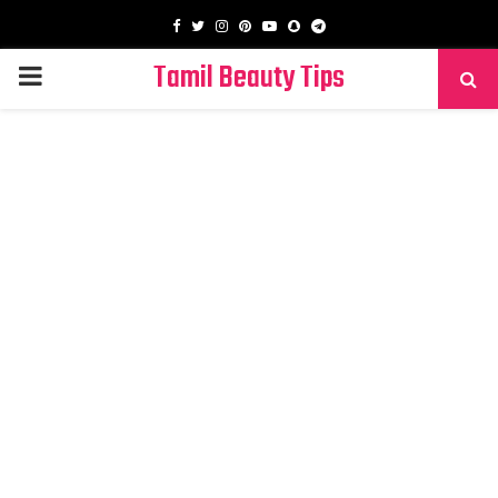
Facebook
Twitter
Instagram
Pinterest
Youtube
Snapchat
Telegram
Tamil Beauty Tips
PRIMARY
MENU