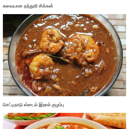
சுவையான தந்தூரி சிக்கன்
செட்டிநாடு ஸ்டைல் இறால் குழம்பு