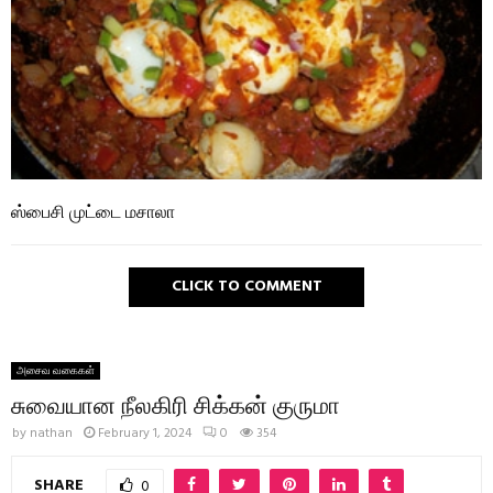
ஸ்பைசி முட்டை மசாலா
CLICK TO COMMENT
அசைவ வகைகள்
சுவையான நீலகிரி சிக்கன் குருமா
by
nathan
February 1, 2024
0
354
SHARE
0