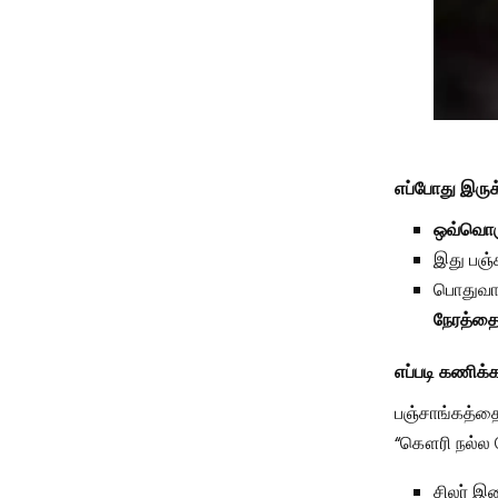
எப்போது இருக
ஒவ்வொரு
இது பஞ்
பொதுவ
நேரத்தை
எப்படி கணிக்
பஞ்சாங்கத்தை
“கௌரி நல்ல ந
சிலர் 