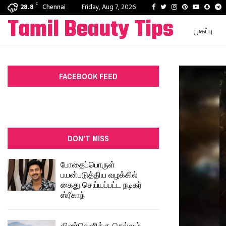
C
Facebook
Twitter
Instagram
Pinterest
Youtube
Snap
T
28.8
Chennai
Friday, Aug 7, 2026
Tamil Beauty Tips
முகப்பு
FACEBOOK FEED
DON'T MISS
போதைப்பொருள்
பயன்படுத்திய வழக்கில்
கைது செய்யப்பட்ட நடிகர்
ஸ்ரீகாந்
விண்வெளிக்கு செல்லும்