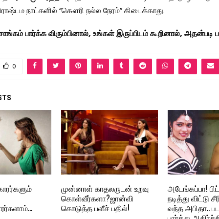
ிராஷ்டம நாட்களில் “கௌரி நல்ல நேரம்” கிடைக்காது.
சாங்கம் பார்க்க விரும்பினால், உங்கள் இருப்பிடம் கூறினால், அதன்படி ப
0
STS
காரர்களும்
முன்னாள் காதலருடன் உறவு
அடேங்கப்பா! பிட்
கொள்வீர்களா?ஜான்வி
நடித்து விட்டு சீ
ரர்களாம்…
கொடுத்த பளீச் பதில்!
வந்த அபிதா.. ப
பார்த்து அதிர்ச