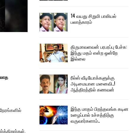
14 வயது சிறுமி பாலியல்
பலாத்காரம்
திருமாவளவன் பரபரப்பு பேச்சு:
இந்து மதம் என்ற ஒன்றே
இல்லை
ரீல்ஸ் வீடியோக்களுக்கு
்லாத
அடிமையான மனைவி..!
ஆத்திரத்தில் கணவன்
இந்த மாதம் பிறந்தவங்க கடின
நேரங்களில்
உழைப்பால் உச்சத்திற்கு
வருவார்களாம்..
்க்கிறார்கள்.