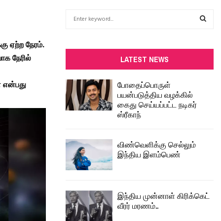
S
e
a
S
ு ஏற்ற நேரம்.
r
c
யாக நேரில்
E
LATEST NEWS
h
f
A
போதைப்பொருள்
ன என்பது
o
பயன்படுத்திய வழக்கில்
r
R
கைது செய்யப்பட்ட நடிகர்
:
ஸ்ரீகாந்
C
H
விண்வெளிக்கு செல்லும்
இந்திய இளம்பெண்
இந்திய முன்னாள் கிரிக்கெட்
வீரர் மரணம்..