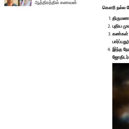
ஆத்திரத்தில் கணவன்
கௌரி நல்ல நே
திருமணம்
புதிய மு
கண்கள் ப
பார்ப்பத
இந்த நே
ஜோதிடர்க