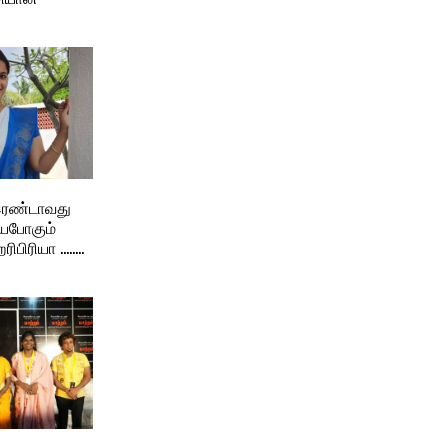
ரண்டாவது
யபோகும்
ரிபிரியா ……..