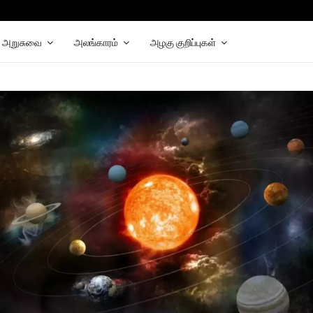
chat
elegram
அறுசுவை
அலங்காரம்
அழகு குறிப்புகள்