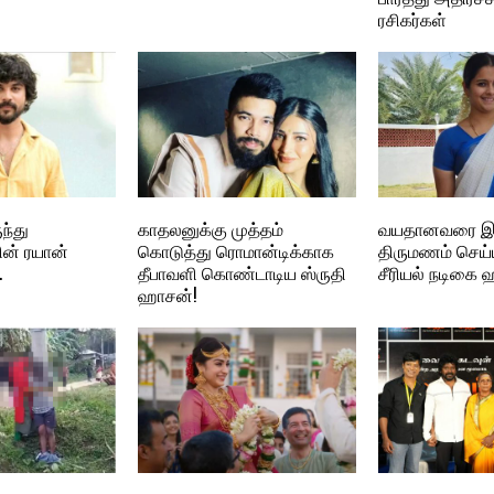
ரசிகர்கள்
ந்து
காதலனுக்கு முத்தம்
வயதானவரை இ
ன் ரயான்
கொடுத்து ரொமான்டிக்காக
திருமணம் செய்
…
தீபாவளி கொண்டாடிய ஸ்ருதி
சீரியல் நடிகை ஹ
ஹாசன்!