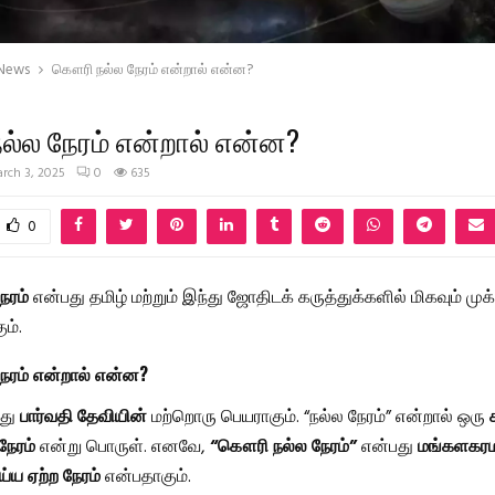
 News
கௌரி நல்ல நேரம் என்றால் என்ன?
்ல நேரம் என்றால் என்ன?
rch 3, 2025
0
635
0
ேரம்
என்பது தமிழ் மற்றும் இந்து ஜோதிடக் கருத்துக்களில் மிகவும் ம
ம்.
ேரம் என்றால் என்ன?
பது
பார்வதி தேவியின்
மற்றொரு பெயராகும். “நல்ல நேரம்” என்றால் ஒரு
ேரம்
என்று பொருள். எனவே,
“கௌரி நல்ல நேரம்”
என்பது
மங்களகர
்ய ஏற்ற நேரம்
என்பதாகும்.