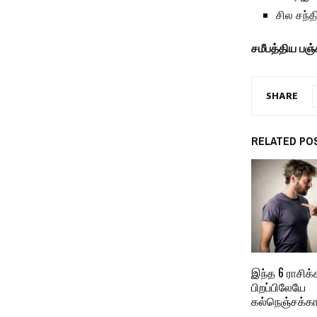
சில சந்த
சமீபத்திய பஞ்
SHARE
RELATED PO
இந்த 6 ராசிக்
பிறப்பிலேயே
கல்நெஞ்சக்கா