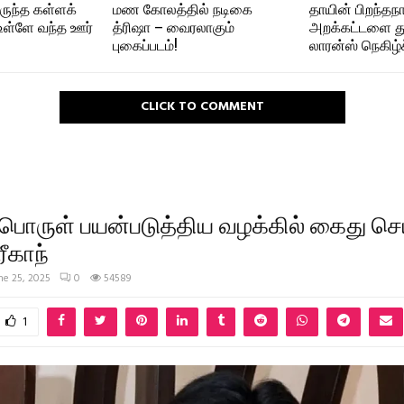
ுந்த கள்ளக்
மண கோலத்தில் நடிகை
தாயின் பிறந்தந
உள்ளே வந்த ஊர்
த்ரிஷா – வைரலாகும்
அறக்கட்டளை த
புகைப்படம்!
லாரன்ஸ் நெகிழ்ச
CLICK TO COMMENT
ொருள் பயன்படுத்திய வழக்கில் கைது செய
ரீகாந்
ne 25, 2025
0
54589
1