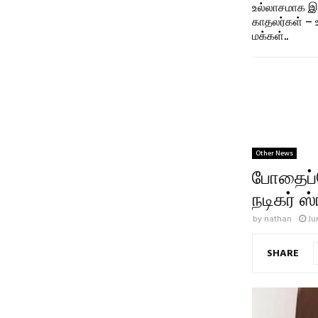
உல்லாசமாக இர
காதலர்கள் – 
மக்கள்..
Other News
போதைப்ப
நடிகர் ஸ்
by
nathan
Ju
SHARE