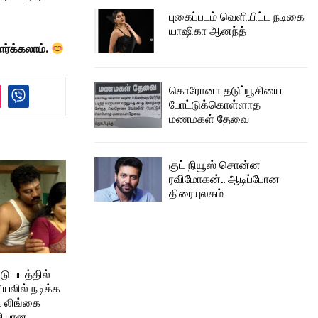
புகைப்படம் வெளியிட்ட நடிகை
யாஷிகா ஆனந்த்
ார்க்கலாம்.
கொரோனா தடுப்பூசியை
போட்டுக்கொள்ளாத
மணமகள் தேவை
குட் நியூஸ் சொன்ன
ரவிமோகன்.. ஆடிப்போன
திரையுலகம்
டு படத்தில்
ரியலில் நடிக்க
ட லிங்கை
்சியான