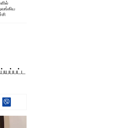
ாளில்
ுவங்கிய
்சி
்யப்பட்ட