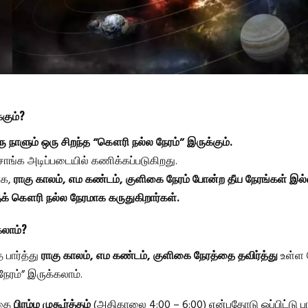
்கும்?
 நாளும் ஒரு சிறந்த “கௌரி நல்ல நேரம்” இருக்கும்.
சாங்க அடிப்படையில் கணிக்கப்படுகிறது.
ாக,
ராகு காலம், எம கண்டம், குளிகை நேரம் போன்ற தீய நேரங்கள் இல
க் கௌரி நல்ல நேரமாக கருதுகிறார்கள்.
கலாம்?
 பார்த்து
ராகு காலம், எம கண்டம், குளிகை நேரத்தை தவிர்த்து
உள்ள 
ேரம்” இருக்கலாம்.
இதை
பிரம்ம முகூர்த்தம்
(அதிகாலை 4:00 – 6:00) என்பதோடு ஒப்பிட்டு பார