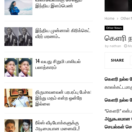
இந்திய இளம்பெண்
Home
Other
Other News
இந்திய முன்னாள் கிரிக்கெட்
கௌரி நல
வீரர் மரணம்..
by
nathan
Ma
SHARE
14 வயது சிறுமி பாலியல்
பலாத்காரம்
கௌரி நல்ல ந
காலக்கட்டமாகு
திருமாவளவன் பரபரப்பு பேச்சு:
இந்து மதம் என்ற ஒன்றே
கௌரி நல்ல ந
இல்லை
“கௌரி” என்
அநுகூலமான ந
ரீல்ஸ் வீடியோக்களுக்கு
செயல்கள் செய
அடிமையான மனைவி..!