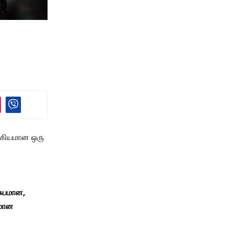
ுக்கியமான ஒரு
சுபமான,
மான