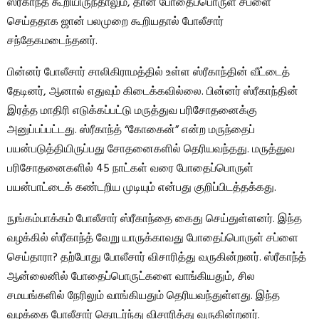
ஸ்ரீகாந்த் கூறியிருந்தாலும், தான் போதைப்பொருள் சப்ளை
செய்ததாக ஜான் பலமுறை கூறியதால் போலீசார்
சந்தேகமடைந்தனர்.
பின்னர் போலீசார் சாலிகிராமத்தில் உள்ள ஸ்ரீகாந்தின் வீட்டைத்
தேடினர், ஆனால் எதுவும் கிடைக்கவில்லை. பின்னர் ஸ்ரீகாந்தின்
இரத்த மாதிரி எடுக்கப்பட்டு மருத்துவ பரிசோதனைக்கு
அனுப்பப்பட்டது. ஸ்ரீகாந்த் “கோகைன்” என்ற மருந்தைப்
பயன்படுத்தியிருப்பது சோதனைகளில் தெரியவந்தது. மருத்துவ
பரிசோதனைகளில் 45 நாட்கள் வரை போதைப்பொருள்
பயன்பாட்டைக் கண்டறிய முடியும் என்பது குறிப்பிடத்தக்கது.
நுங்கம்பாக்கம் போலீசார் ஸ்ரீகாந்தை கைது செய்துள்ளனர். இந்த
வழக்கில் ஸ்ரீகாந்த் வேறு யாருக்காவது போதைப்பொருள் சப்ளை
செய்தாரா? தற்போது போலீசார் விசாரித்து வருகின்றனர். ஸ்ரீகாந்த்
ஆன்லைனில் போதைப்பொருட்களை வாங்கியதும், சில
சமயங்களில் நேரிலும் வாங்கியதும் தெரியவந்துள்ளது. இந்த
வழக்கை போலீசார் தொடர்ந்து விசாரித்து வருகின்றனர்.