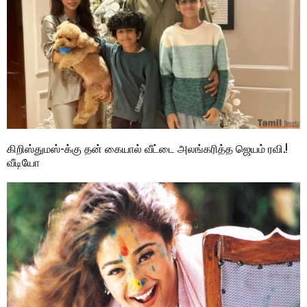
கிறிஸ்துமஸ்-க்கு தன் கையால் வீட்டை அலங்கரித்த ஜெயம் ரவி.!
வீடியோ