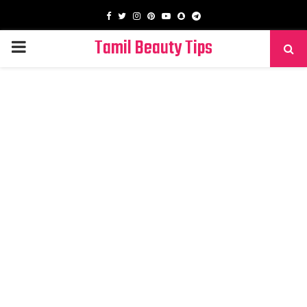
Facebook
Twitter
Instagram
Pinterest
Youtube
Snapchat
Telegram
Tamil Beauty Tips
PRIMARY
MENU