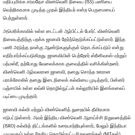
மதிப்புமிக்க சர்வதேச விண்வெளி நிலைய (ISS) பணியை
வெற்றிகரமாக முடித்த முதல் இந்தியர் என்ற பெருமையைப்
பெற்றுள்ளார்.
அமெரிக்காவில் உள்ள டைட்டன் ஆர்பிட்டல் போர்ட் விண்வெளி
நிலையத்திற்கு பறக்க ஜானவி தேர்ந்தெடுக்கப்பட்டுள்ளார். இந்த
பணி அடுத்த நான்கு ஆண்டுகளுக்குள் தொடங்கப்படும் என்று
எதிர்பார்க்கப்படுகிறது. ஜானவியின் பெற்றோர் ஸ்ரீனிவாஸ் மற்றும்
பத்மஸ்ரீ, தற்போது வேலைக்காக குவைத்தில் வசிக்கின்றனர்.
விண்வெளி ஆர்வலரான ஜானவி, தனது சொந்த ஊரான
பராக்கோலில் தனது இடைநிலைக் கல்வியை முடித்தார், பின்னர்
பஞ்சாபில் உள்ள லவ்லி தொழில்நுட்பக் கல்லூரியில் இளங்கலைப்
படிப்பை முடித்தார்.
ஜானவி கல்வி மற்றும் விண்வெளித் துறையில் தீவிரமாக
ஈடுபட்டுள்ளார். அவர் இந்திய விண்வெளி ஆராய்ச்சி நிறுவனத்தில்
(ISRO) கல்வித் திட்டங்களில் உரையாற்றியுள்ளார், மேலும் இந்தியா
முழுவதும் உள்ள தேசிய தொழில்நுட்ப நிறுவனங்கள் (NITகள்)