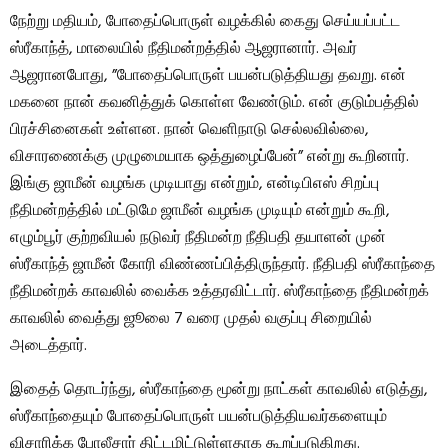
நேற்று மதியம், போதைப்பொருள் வழக்கில் கைது செய்யப்பட்ட
ஸ்ரீகாந்த், மாலையில் நீதிமன்றத்தில் ஆஜரானார். அவர்
ஆஜரானபோது, ​​”போதைப்பொருள் பயன்படுத்தியது தவறு. என்
மகனை நான் கவனித்துக் கொள்ள வேண்டும். என் குடும்பத்தில்
பிரச்சினைகள் உள்ளன. நான் வெளிநாடு செல்லவில்லை,
விசாரணைக்கு முழுமையாக ஒத்துழைப்பேன்” என்று கூறினார்.
இங்கு ஜாமீன் வழங்க முடியாது என்றும், என்டிபிஎஸ் சிறப்பு
நீதிமன்றத்தில் மட்டுமே ஜாமீன் வழங்க முடியும் என்றும் கூறி,
எழும்பூர் குற்றவியல் நடுவர் நீதிமன்ற நீதிபதி தயாளன் முன்
ஸ்ரீகாந்த் ஜாமீன் கோரி விண்ணப்பித்திருந்தார். நீதிபதி ஸ்ரீகாந்தை
நீதிமன்றக் காவலில் வைக்க உத்தரவிட்டார். ஸ்ரீகாந்தை நீதிமன்றக்
காவலில் வைத்து ஜூலை 7 வரை முதல் வகுப்பு சிறையில்
அடைத்தார்.
இதைத் தொடர்ந்து, ஸ்ரீகாந்தை மூன்று நாட்கள் காவலில் எடுத்து,
ஸ்ரீகாந்தையும் போதைப்பொருள் பயன்படுத்தியவர்களையும்
விசாரிக்க போலீசார் திட்டமிட்டுள்ளதாக கூறப்படுகிறது.