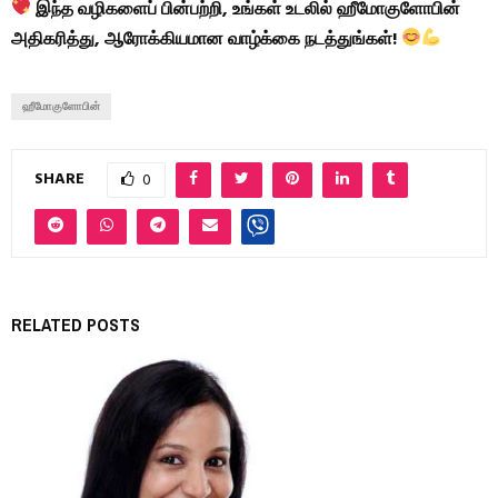
இந்த வழிகளைப் பின்பற்றி, உங்கள் உடலில் ஹீமோகுளோபின்
அதிகரித்து, ஆரோக்கியமான வாழ்க்கை நடத்துங்கள்!
ஹீமோகுளோபின்
SHARE
0
RELATED POSTS