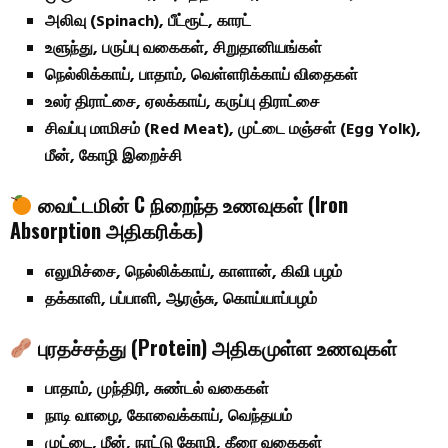
அலிவு (Spinach), பீட்ரூட், காரட்
உளுந்து, பருப்பு வகைகள், சிறுதானியங்கள்
நெல்லிக்காய், பாதாம், வெள்ளரிக்காய் விதைகள்
உலர் திராட்சை, ஏலக்காய், கருப்பு திராட்சை
சிவப்பு மாமிசம் (Red Meat), முட்டை மஞ்சள் (Egg Yolk),
மீன், கோழி இறைச்சி
வைட்டமின் C நிறைந்த உணவுகள் (Iron
Absorption அதிகரிக்க)
எலுமிச்சை, நெல்லிக்காய், காளான், கிவி பழம்
தக்காளி, பப்பாளி, ஆரஞ்சு, கொய்யாப்பழம்
புரதச்சத்து (Protein) அதிகமுள்ள உணவுகள்
பாதாம், முந்திரி, சுண்டல் வகைகள்
நாடி வாழை, கோவைக்காய், வெந்தயம்
முட்டை, மீன், நாட்டு கோழி, கீரை வகைகள்