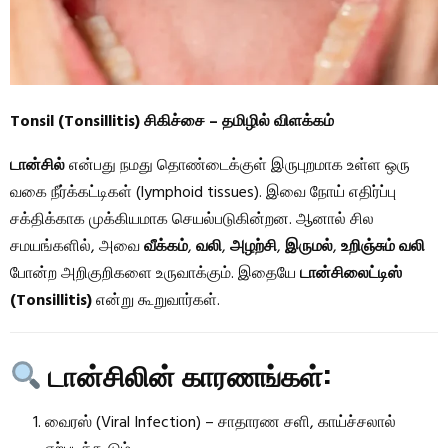
Tonsil (Tonsillitis) சிகிச்சை – தமிழில் விளக்கம்
டான்சில்
என்பது நமது தொண்டைக்குள் இருபுறமாக உள்ள ஒரு
வகை நீர்க்கட்டிகள் (lymphoid tissues). இவை நோய் எதிர்ப்பு
சக்திக்காக முக்கியமாக செயல்படுகின்றன. ஆனால் சில
சமயங்களில், அவை
வீக்கம்
,
வலி
,
அழற்சி
,
இருமல்
,
உறிஞ்சும் வலி
போன்ற அறிகுறிகளை உருவாக்கும். இதையே
டான்சிலைட்டிஸ்
(Tonsillitis)
என்று கூறுவார்கள்.
டான்சிலின் காரணங்கள்:
வைரஸ் (Viral Infection) – சாதாரண சளி, காய்ச்சலால்