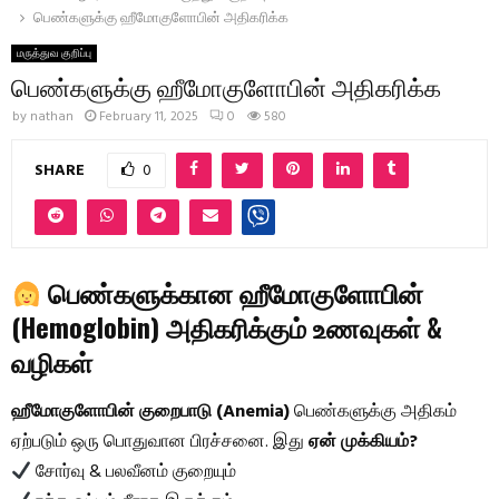
பெண்களுக்கு ஹீமோகுளோபின் அதிகரிக்க
மருத்துவ குறிப்பு
பெண்களுக்கு ஹீமோகுளோபின் அதிகரிக்க
by
nathan
February 11, 2025
0
580
SHARE
0
பெண்களுக்கான ஹீமோகுளோபின்
(Hemoglobin) அதிகரிக்கும் உணவுகள் &
வழிகள்
ஹீமோகுளோபின் குறைபாடு (Anemia)
பெண்களுக்கு அதிகம்
ஏற்படும் ஒரு பொதுவான பிரச்சனை. இது
ஏன் முக்கியம்?
சோர்வு & பலவீனம் குறையும்