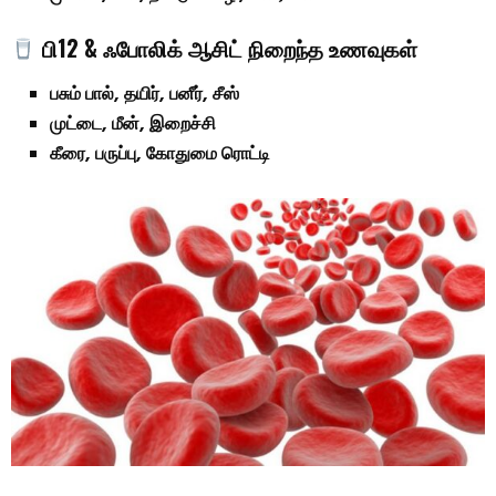
பி12 & ஃபோலிக் ஆசிட் நிறைந்த உணவுகள்
பசும் பால், தயிர், பனீர், சீஸ்
முட்டை, மீன், இறைச்சி
கீரை, பருப்பு, கோதுமை ரொட்டி