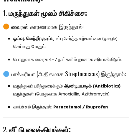
1.
மருந்துகள் மூலம் சிகிச்சை:
வைரஸ் காரணமாக இருந்தால்:
ஓய்வு, வெந்நீர் குடிப்பு
, உப்பு சேர்த்த கற்காய்வை (gargle)
செய்வது போதும்.
பொதுவாக வைரசு 4–7 நாட்களில் தானாக சரியாகிவிடும்.
பாக்டீரியா (அதிகமாக Streptococcus) இருந்தால்:
மருத்துவர் பரிந்துரைக்கும்
ஆண்டிபயாடிக் (Antibiotics)
மருந்துகள் (பொதுவாக Amoxicillin, Azithromycin)
காய்ச்சல் இருந்தால்:
Paracetamol / Ibuprofen
2.
வீட்டு வைத்தியங்கள்: