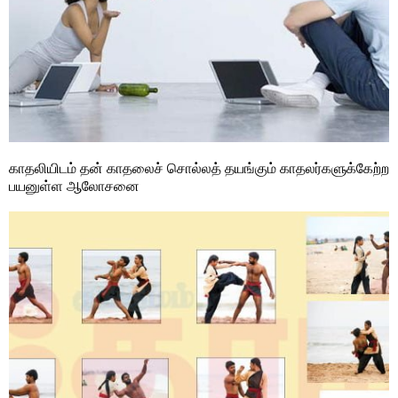
காதலியிடம் தன் காதலைச் சொல்ல‍த் தயங்கும் காதலர்களுக்கேற்ற‌
பயனுள்ள‍ ஆலோசனை