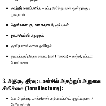
வெந்நீர் கொப்பளிப்பு
– உப்பு சேர்த்து நாள் ஒன்றுக்கு 3
முறைகள்
தெளிவான சூடான கஷாயம்
, சூப்புகள்
தூய வெந்நீர் பருகுதல்
குளிர்பானங்களை தவிர்தல்
துடைப்பதற்கேற்ற உணவு (soft foods) – கஞ்சி, உப்புமா
போன்றவை
3.
அதிரடி தீர்வு: டான்சில் அகற்றும் அறுவை
சிகிச்சை (Tonsillectomy):
மிக அடிக்கடி டான்சிலால் பாதிக்கப்படும் குழந்தைகள்/
பெரியவர்கள்