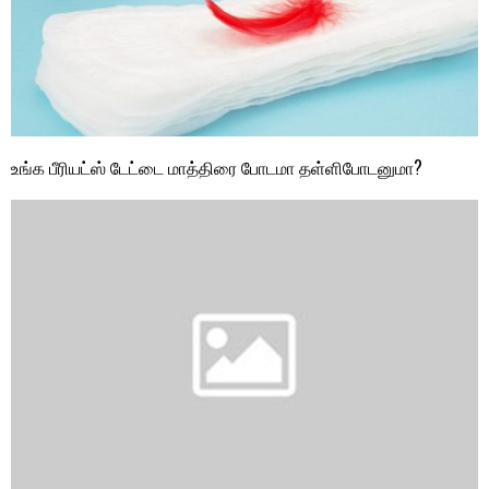
உங்க பீரியட்ஸ் டேட்டை மாத்திரை போடமா தள்ளிபோடனுமா?