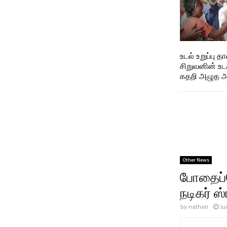
உடல் உறுப்பு 
சிறுவனின் உ
கதறி அழுத அ
Other News
போதைப்ப
நடிகர் ஸ்
by
nathan
Ju