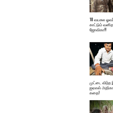
18 வயசுல ஓவர
காட்டும் வனி
ஜோவிகா!!
முட்டை விற்
ஐஏஎஸ் அதிகார
கதை!