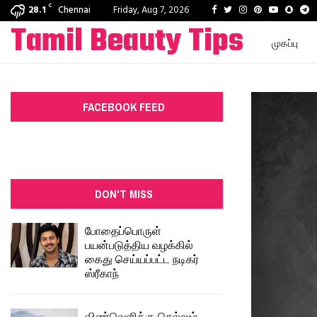
C
Facebook
Twitter
Instagram
Pinterest
Youtube
Snapc
T
28.1
Chennai
Friday, Aug 7, 2026
Tamil Beauty Tips
முகப்பு
FACEBOOK FEED
DON'T MISS
போதைப்பொருள்
பயன்படுத்திய வழக்கில்
கைது செய்யப்பட்ட நடிகர்
ஸ்ரீகாந்
விண்வெளிக்கு செல்லும்