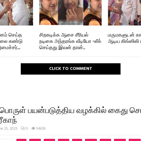
தானம் செய்த
சிறகடிக்க ஆசை சீரியல்
மருமகளுடன் கா
டலை கண்டு
நடிகை அந்தரங்க வீடியோ -லீக்
ஆடிய கிங்ஸிலி
மைச்சர்…
செய்தது இவன் தான்..
CLICK TO COMMENT
ொருள் பயன்படுத்திய வழக்கில் கைது செய
ரீகாந்
ne 25, 2025
0
54639