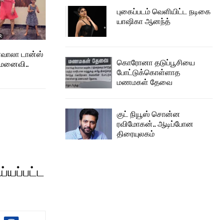
புகைப்படம் வெளியிட்ட நடிகை
யாஷிகா ஆனந்த்
வாலா டான்ஸ்
கொரோனா தடுப்பூசியை
 மனைவி..
போட்டுக்கொள்ளாத
மணமகள் தேவை
குட் நியூஸ் சொன்ன
ரவிமோகன்.. ஆடிப்போன
திரையுலகம்
்யப்பட்ட