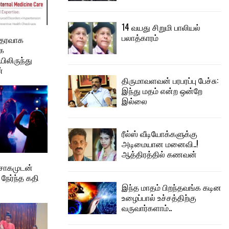
14 வயது சிறுமி பாலியல்
பலாத்காரம்
ஆதரவாக
டக
யிலிருந்து
்
திருமாவளவன் பரபரப்பு பேச்சு:
இந்து மதம் என்ற ஒன்றே
இல்லை
ரீல்ஸ் வீடியோக்களுக்கு
அடிமையான மனைவி..!
ஆத்திரத்தில் கணவன்
ற்சாகமுடன்
நேர்ந்த கதி
இந்த மாதம் பிறந்தவங்க கடின
உழைப்பால் உச்சத்திற்கு
வருவார்களாம்..