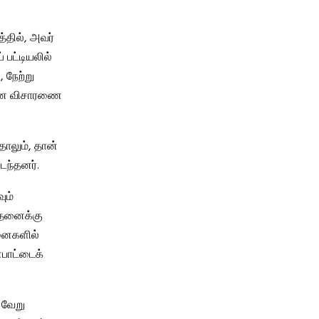
்தில், அவர்
பட்டியலில்
, நேற்று
ையான விசாரணை
தாலும், தான்
ந்தனர்.
ும்
சோதனைக்கு
தனைகளில்
பாட்டைக்
் வேறு