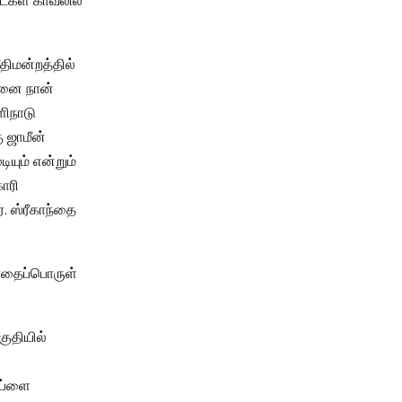
ட்கள் காவலில்
திமன்றத்தில்
கனை நான்
ளிநாடு
 ஜாமீன்
ியும் என்றும்
கோரி
். ஸ்ரீகாந்தை
போதைப்பொருள்
குதியில்
​
சப்ளை