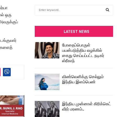
ர்யா
S
e
ல் ஒரு
a
S
அவருக்குப்
r
c
E
LATEST NEWS
h
டங்குவார்
f
A
போதைப்பொருள்
o
தைகளைத்
பயன்படுத்திய வழக்கில்
r
R
கைது செய்யப்பட்ட நடிகர்
:
ஸ்ரீகாந்
C
H
விண்வெளிக்கு செல்லும்
இந்திய இளம்பெண்
இந்திய முன்னாள் கிரிக்கெட்
வீரர் மரணம்..