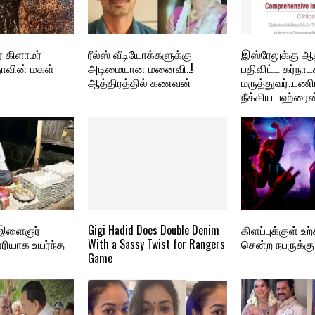
் கிளாமர்
ரீல்ஸ் வீடியோக்களுக்கு
இஸ்ரேலுக்கு 
தாவின் மகள்
அடிமையான மனைவி..!
பதிவிட்ட கர்நா
ஆத்திரத்தில் கணவன்
மருத்துவர்..பணி
நீக்கிய பஹ்ரைன
ற இளைஞர்
Gigi Hadid Does Double Denim
கிளப்புக்குள் உ
ியாக உயர்ந்த
With a Sassy Twist for Rangers
சென்ற நபருக்கு 
Game