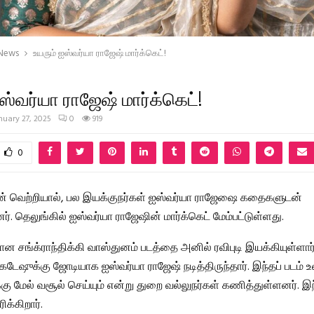
 News
உயரும் ஐஸ்வர்யா ராஜேஷ் மார்க்கெட்!
ஸ்வர்யா ராஜேஷ் மார்க்கெட்!
nuary 27, 2025
0
919
0
ின் வெற்றியால், பல இயக்குநர்கள் ஐஸ்வர்யா ராஜேஷை கதைகளுடன்
. தெலுங்கில் ஐஸ்வர்யா ராஜேஷின் மார்க்கெட் மேம்பட்டுள்ளது.
ன சங்க்ராந்திக்கி வாஸ்துனம் படத்தை அனில் ரவிபுடி இயக்கியுள்ளார்
கடேஷுக்கு ஜோடியாக ஐஸ்வர்யா ராஜேஷ் நடித்திருந்தார். இந்தப் படம்
்கு மேல் வசூல் செய்யும் என்று துறை வல்லுநர்கள் கணித்துள்ளனர். இ
ிக்கிறார்.