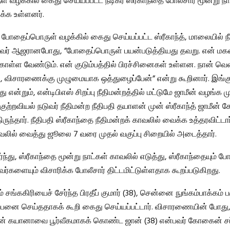
 வழக்கில் கைது செய்யப்பட்ட நடிகர் ஸ்ரீகாந்தை போலீசார் மூன்று நா
ிக்க உள்ளனர்.
, போதைப்பொருள் வழக்கில் கைது செய்யப்பட்ட ஸ்ரீகாந்த், மாலையில் நீ
வர் ஆஜரானபோது, ​​”போதைப்பொருள் பயன்படுத்தியது தவறு. என் ம
ொள்ள வேண்டும். என் குடும்பத்தில் பிரச்சினைகள் உள்ளன. நான் வெ
 விசாரணைக்கு முழுமையாக ஒத்துழைப்பேன்” என்று கூறினார். இங்கு
 என்றும், என்டிபிஎஸ் சிறப்பு நீதிமன்றத்தில் மட்டுமே ஜாமீன் வழங்க முட
் குற்றவியல் நடுவர் நீதிமன்ற நீதிபதி தயாளன் முன் ஸ்ரீகாந்த் ஜாமீன் 
ருந்தார். நீதிபதி ஸ்ரீகாந்தை நீதிமன்றக் காவலில் வைக்க உத்தரவிட்டார
ாவலில் வைத்து ஜூலை 7 வரை முதல் வகுப்பு சிறையில் அடைத்தார்.
்து, ஸ்ரீகாந்தை மூன்று நாட்கள் காவலில் எடுத்து, ஸ்ரீகாந்தையும் 
ர்களையும் விசாரிக்க போலீசார் திட்டமிட்டுள்ளதாக கூறப்படுகிறது.
் சங்ககிரியைச் சேர்ந்த பிரதீப் குமார் (38), சென்னை நுங்கம்பாக்கம் ப
னை செய்ததாகக் கூறி கைது செய்யப்பட்டார். விசாரணையின் போது, ​
வின் கயானாவை பூர்வீகமாகக் கொண்ட ஜான் (38) என்பவர் கோகைன் 