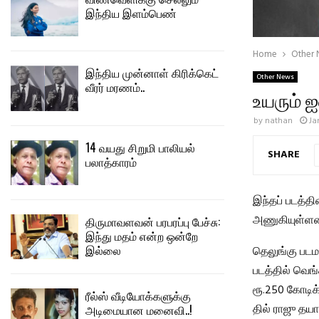
இந்திய இளம்பெண்
Home
Other
இந்திய முன்னாள் கிரிக்கெட்
Other News
வீரர் மரணம்..
உயரும் ஐ
by
nathan
Ja
14 வயது சிறுமி பாலியல்
SHARE
பலாத்காரம்
இந்தப் படத்த
அணுகியுள்ளனர்
திருமாவளவன் பரபரப்பு பேச்சு:
இந்து மதம் என்ற ஒன்றே
இல்லை
தெலுங்கு படமா
படத்தில் வெங்
ரூ.250 கோடிக
ரீல்ஸ் வீடியோக்களுக்கு
தில் ராஜு தயார
அடிமையான மனைவி..!