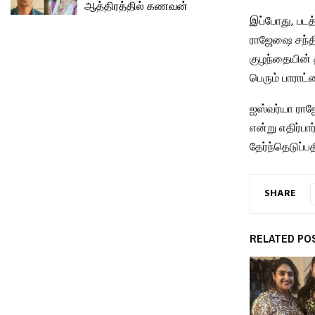
ஆத்திரத்தில் கணவன்
இப்போது, ​​ப
ராஜேஷை சந்த
குழந்தையின் த
பெரும் பாராட்ட
ஐஸ்வர்யா ராஜ
என்று எதிர்ப
தேர்ந்தெடுப்ப
SHARE
RELATED PO