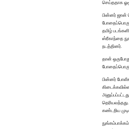
செய்ததாக ஓசூ
பின்னர் ஜான்
போதைப்பொருள்
தமிழ் படங்களி
ஸ்ரீகாந்தை ந
நடத்தினர்.
தான் ஒருபோது
போதைப்பொருள
பின்னர் போலீச
கிடைக்கவில்ல
அனுப்பப்பட்ட
தெரியவந்தது
கண்டறிய முடிய
நுங்கம்பாக்கம