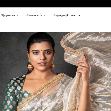
hat
elegram
அறுசுவை
அலங்காரம்
அழகு குறிப்புகள்