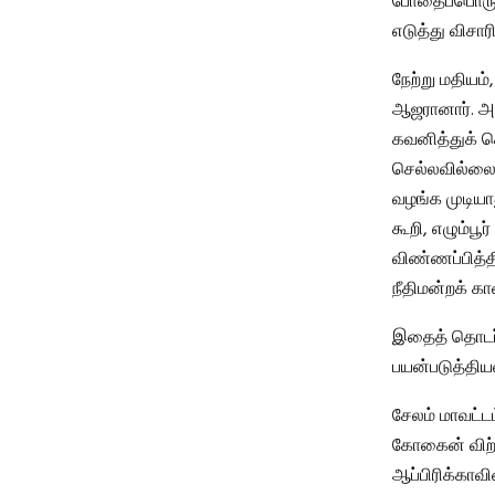
போதைப்பொருள்
எடுத்து விசார
நேற்று மதியம்
ஆஜரானார். அ
கவனித்துக் க
செல்லவில்லை,
வழங்க முடியாது
கூறி, எழும்பூர
விண்ணப்பித்தி
நீதிமன்றக் க
இதைத் தொடர்ந
பயன்படுத்தியவ
சேலம் மாவட்டம
கோகைன் விற்ப
ஆப்பிரிக்கா