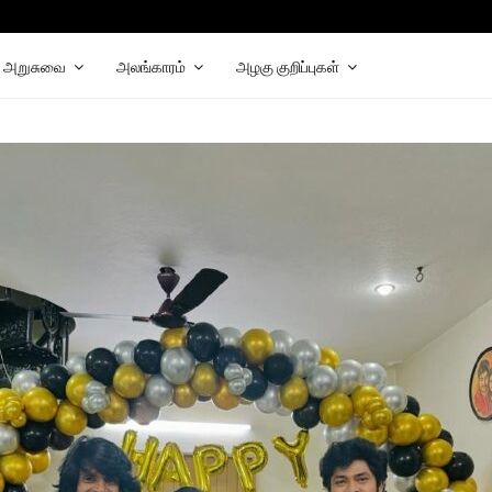
hat
elegram
அறுசுவை
அலங்காரம்
அழகு குறிப்புகள்