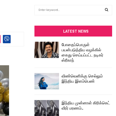
S
e
a
S
r
c
E
LATEST NEWS
h
f
A
போதைப்பொருள்
o
பயன்படுத்திய வழக்கில்
r
R
கைது செய்யப்பட்ட நடிகர்
:
ஸ்ரீகாந்
C
H
விண்வெளிக்கு செல்லும்
இந்திய இளம்பெண்
இந்திய முன்னாள் கிரிக்கெட்
வீரர் மரணம்..