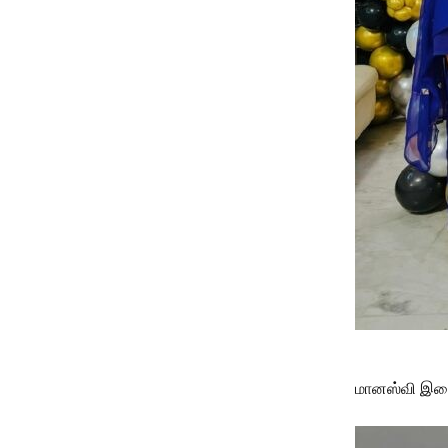
மானஸ்வி இமைக