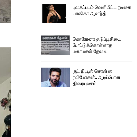
புகைப்படம் வெளியிட்ட நடிகை
யாஷிகா ஆனந்த்
கொரோனா தடுப்பூசியை
போட்டுக்கொள்ளாத
மணமகள் தேவை
குட் நியூஸ் சொன்ன
ரவிமோகன்.. ஆடிப்போன
திரையுலகம்