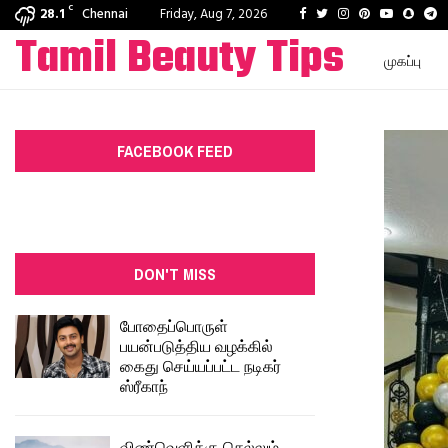
C
Facebook
Twitter
Instagram
Pinterest
Youtube
Snapc
T
28.1
Chennai
Friday, Aug 7, 2026
Tamil Beauty Tips
முகப்பு
FACEBOOK FEED
DON'T MISS
போதைப்பொருள்
பயன்படுத்திய வழக்கில்
கைது செய்யப்பட்ட நடிகர்
ஸ்ரீகாந்
விண்வெளிக்கு செல்லும்