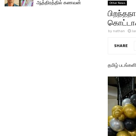
ஆத்திரத்தில் கணவன்
Other News
பிறந்த
கொட்டாச
by
nathan
Ja
SHARE
தமிழ் படங்களி