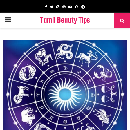
Facebook
Twitter
Instagram
Pinterest
Youtube
Snapchat
Telegram
Tamil Beauty Tips
PRIMARY
MENU