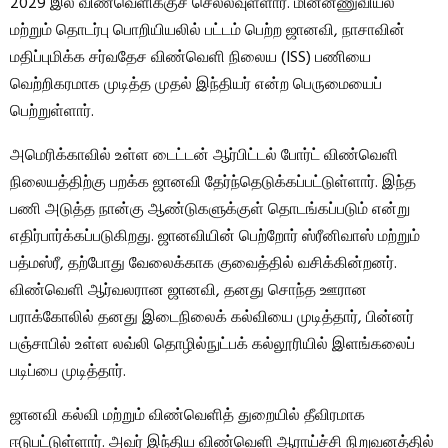
2029 இல் விண்வெளிக்குச் செல்லவுள்ளார். மின்னணுவியல்
மற்றும் தொடர்பு பொறியியலில் பட்டம் பெற்ற ஜானவி, நாசாவின்
மதிப்புமிக்க சர்வதேச விண்வெளி நிலைய (ISS) பணியை
வெற்றிகரமாக முடித்த முதல் இந்தியர் என்ற பெருமையைப்
பெற்றுள்ளார்.
அமெரிக்காவில் உள்ள டைட்டன் ஆர்பிட்டல் போர்ட் விண்வெளி
நிலையத்திற்கு பறக்க ஜானவி தேர்ந்தெடுக்கப்பட்டுள்ளார். இந்த
பணி அடுத்த நான்கு ஆண்டுகளுக்குள் தொடங்கப்படும் என்று
எதிர்பார்க்கப்படுகிறது. ஜானவியின் பெற்றோர் ஸ்ரீனிவாஸ் மற்றும்
பத்மஸ்ரீ, தற்போது வேலைக்காக குவைத்தில் வசிக்கின்றனர்.
விண்வெளி ஆர்வலரான ஜானவி, தனது சொந்த ஊரான
பராக்கோலில் தனது இடைநிலைக் கல்வியை முடித்தார், பின்னர்
பஞ்சாபில் உள்ள லவ்லி தொழில்நுட்பக் கல்லூரியில் இளங்கலைப்
படிப்பை முடித்தார்.
ஜானவி கல்வி மற்றும் விண்வெளித் துறையில் தீவிரமாக
ஈடுபட்டுள்ளார். அவர் இந்திய விண்வெளி ஆராய்ச்சி நிறுவனத்தில்