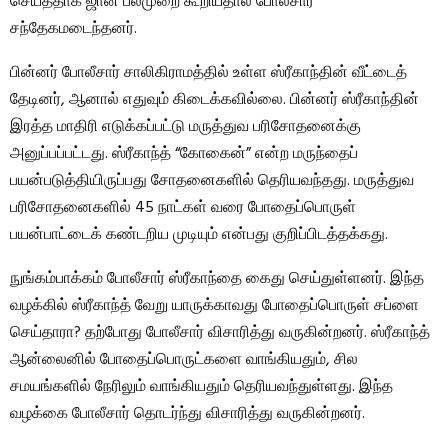
செய்ததாக ஜான் பலமுறை கூறியதால் போலீசார்
சந்தேகமடைந்தனர்.
பின்னர் போலீசார் சாலிகிராமத்தில் உள்ள ஸ்ரீகாந்தின் வீட்டைத்
தேடினர், ஆனால் எதுவும் கிடைக்கவில்லை. பின்னர் ஸ்ரீகாந்தின்
இரத்த மாதிரி எடுக்கப்பட்டு மருத்துவ பரிசோதனைக்கு
அனுப்பப்பட்டது. ஸ்ரீகாந்த் “கோகைன்” என்ற மருந்தைப்
பயன்படுத்தியிருப்பது சோதனைகளில் தெரியவந்தது. மருத்துவ
பரிசோதனைகளில் 45 நாட்கள் வரை போதைப்பொருள்
பயன்பாட்டைக் கண்டறிய முடியும் என்பது குறிப்பிடத்தக்கது.
நுங்கம்பாக்கம் போலீசார் ஸ்ரீகாந்தை கைது செய்துள்ளனர். இந்த
வழக்கில் ஸ்ரீகாந்த் வேறு யாருக்காவது போதைப்பொருள் சப்ளை
செய்தாரா? தற்போது போலீசார் விசாரித்து வருகின்றனர். ஸ்ரீகாந்த்
ஆன்லைனில் போதைப்பொருட்களை வாங்கியதும், சில
சமயங்களில் நேரிலும் வாங்கியதும் தெரியவந்துள்ளது. இந்த
வழக்கை போலீசார் தொடர்ந்து விசாரித்து வருகின்றனர்.