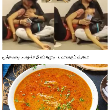
முத்தமழை பொழிந்த இளம் ஜோடி -வைரலாகும் வீடியோ