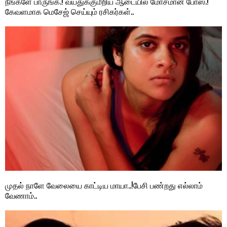
நீங்களே பாருங்க.! வயதுக்குமீறிய ஆடையில் மோசமான போஸ்.!
கேவளமாக மெசேஜ் செய்யும் ரசிகர்கள்..
முதல் நாளே வேலையை காட்டிய மாயா..!பேசி பண்றது எல்லாம்
வேணாம்..