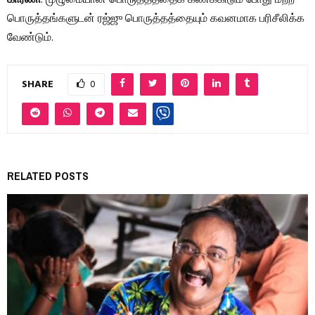
காரணி
. முழுமையான பொருத்தத்தைக் கணக்கிடும் போது மற்ற
பொருத்தங்களுடன் ரஜ்ஜு பொருத்தத்தையும் கவனமாக பரிசீலிக்க
வேண்டும்.
SHARE
0
RELATED POSTS