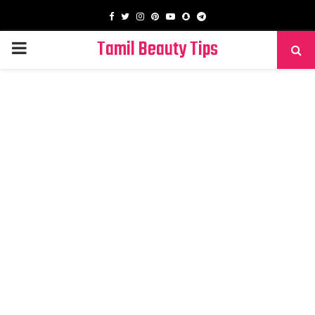
Facebook
Twitter
Instagram
Pinterest
Youtube
Snapchat
Telegram
Tamil Beauty Tips
PRIMARY
MENU