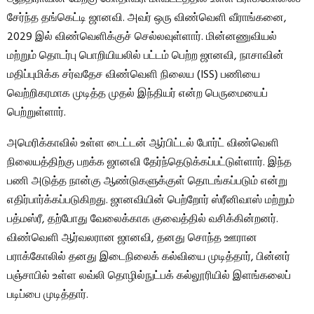
சேர்ந்த தங்கெட்டி ஜானவி. அவர் ஒரு விண்வெளி வீராங்கனை,
2029 இல் விண்வெளிக்குச் செல்லவுள்ளார். மின்னணுவியல்
மற்றும் தொடர்பு பொறியியலில் பட்டம் பெற்ற ஜானவி, நாசாவின்
மதிப்புமிக்க சர்வதேச விண்வெளி நிலைய (ISS) பணியை
வெற்றிகரமாக முடித்த முதல் இந்தியர் என்ற பெருமையைப்
பெற்றுள்ளார்.
அமெரிக்காவில் உள்ள டைட்டன் ஆர்பிட்டல் போர்ட் விண்வெளி
நிலையத்திற்கு பறக்க ஜானவி தேர்ந்தெடுக்கப்பட்டுள்ளார். இந்த
பணி அடுத்த நான்கு ஆண்டுகளுக்குள் தொடங்கப்படும் என்று
எதிர்பார்க்கப்படுகிறது. ஜானவியின் பெற்றோர் ஸ்ரீனிவாஸ் மற்றும்
பத்மஸ்ரீ, தற்போது வேலைக்காக குவைத்தில் வசிக்கின்றனர்.
விண்வெளி ஆர்வலரான ஜானவி, தனது சொந்த ஊரான
பராக்கோலில் தனது இடைநிலைக் கல்வியை முடித்தார், பின்னர்
பஞ்சாபில் உள்ள லவ்லி தொழில்நுட்பக் கல்லூரியில் இளங்கலைப்
படிப்பை முடித்தார்.