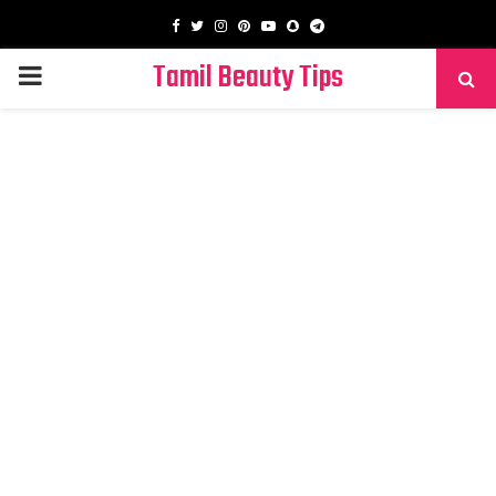
Facebook
Twitter
Instagram
Pinterest
Youtube
Snapchat
Telegram
Tamil Beauty Tips
PRIMARY
MENU