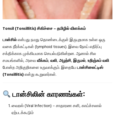
Tonsil (Tonsillitis) சிகிச்சை – தமிழில் விளக்கம்
டான்சில்
என்பது நமது தொண்டைக்குள் இருபுறமாக உள்ள ஒரு
வகை நீர்க்கட்டிகள் (lymphoid tissues). இவை நோய் எதிர்ப்பு
சக்திக்காக முக்கியமாக செயல்படுகின்றன. ஆனால் சில
சமயங்களில், அவை
வீக்கம்
,
வலி
,
அழற்சி
,
இருமல்
,
உறிஞ்சும் வலி
போன்ற அறிகுறிகளை உருவாக்கும். இதையே
டான்சிலைட்டிஸ்
(Tonsillitis)
என்று கூறுவார்கள்.
டான்சிலின் காரணங்கள்:
வைரஸ் (Viral Infection) – சாதாரண சளி, காய்ச்சலால்
ஏற்படக்கூடும்