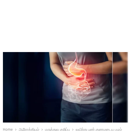
Home
ஆரோக்கியம்
மருத்துவ குறிப்பு
வயிற்று புண் குணமடைய பழம்