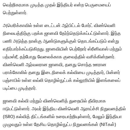
வெற்றிகரமாக முடித்த முதல் இந்தியர் என்ற பெருமையைப்
பெற்றுள்ளார்.
அமெரிக்காவில் உள்ள டைட்டன் ஆர்பிட்டல் போர்ட் விண்வெளி
நிலையத்திற்கு பறக்க ஜானவி தேர்ந்தெடுக்கப்பட்டுள்ளார். இந்த
பணி அடுத்த நான்கு ஆண்டுகளுக்குள் தொடங்கப்படும் என்று
எதிர்பார்க்கப்படுகிறது. ஜானவியின் பெற்றோர் ஸ்ரீனிவாஸ் மற்றும்
பத்மஸ்ரீ, தற்போது வேலைக்காக குவைத்தில் வசிக்கின்றனர்.
விண்வெளி ஆர்வலரான ஜானவி, தனது சொந்த ஊரான
பராக்கோலில் தனது இடைநிலைக் கல்வியை முடித்தார், பின்னர்
பஞ்சாபில் உள்ள லவ்லி தொழில்நுட்பக் கல்லூரியில் இளங்கலைப்
படிப்பை முடித்தார்.
ஜானவி கல்வி மற்றும் விண்வெளித் துறையில் தீவிரமாக
ஈடுபட்டுள்ளார். அவர் இந்திய விண்வெளி ஆராய்ச்சி நிறுவனத்தில்
(ISRO) கல்வித் திட்டங்களில் உரையாற்றியுள்ளார், மேலும் இந்தியா
முழுவதும் உள்ள தேசிய தொழில்நுட்ப நிறுவனங்கள் (NITகள்)