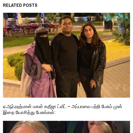
RELATED POSTS
ஏ.ஆர்.ரஹ்மான் மகள் கதீஜா ட்வீட் – அப்பாவை பற்றி பேசும் முன்
இதை யோசித்து பேசுங்கள்: