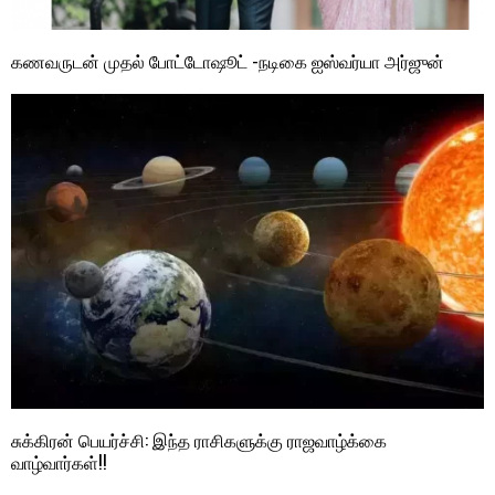
கணவருடன் முதல் போட்டோஷூட் -நடிகை ஐஸ்வர்யா அர்ஜுன்
சுக்கிரன் பெயர்ச்சி: இந்த ராசிகளுக்கு ராஜவாழ்க்கை
வாழ்வார்கள்!!