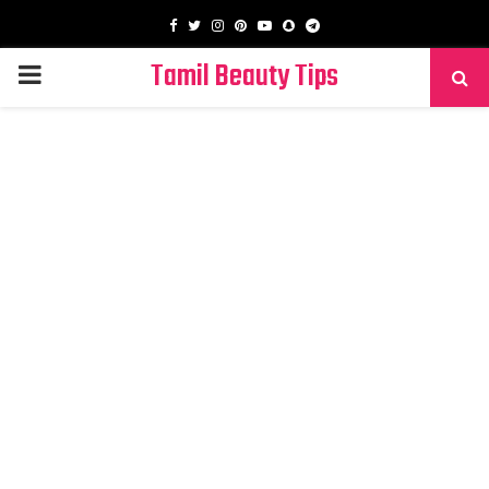
Facebook
Twitter
Instagram
Pinterest
Youtube
Snapchat
Telegram
Tamil Beauty Tips
PRIMARY
MENU