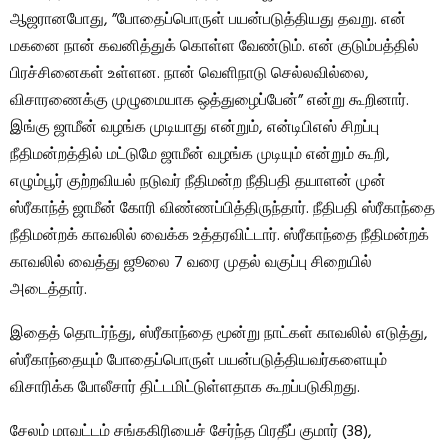
ஆஜரானபோது, ​​”போதைப்பொருள் பயன்படுத்தியது தவறு. என்
மகனை நான் கவனித்துக் கொள்ள வேண்டும். என் குடும்பத்தில்
பிரச்சினைகள் உள்ளன. நான் வெளிநாடு செல்லவில்லை,
விசாரணைக்கு முழுமையாக ஒத்துழைப்பேன்” என்று கூறினார்.
இங்கு ஜாமீன் வழங்க முடியாது என்றும், என்டிபிஎஸ் சிறப்பு
நீதிமன்றத்தில் மட்டுமே ஜாமீன் வழங்க முடியும் என்றும் கூறி,
எழும்பூர் குற்றவியல் நடுவர் நீதிமன்ற நீதிபதி தயாளன் முன்
ஸ்ரீகாந்த் ஜாமீன் கோரி விண்ணப்பித்திருந்தார். நீதிபதி ஸ்ரீகாந்தை
நீதிமன்றக் காவலில் வைக்க உத்தரவிட்டார். ஸ்ரீகாந்தை நீதிமன்றக்
காவலில் வைத்து ஜூலை 7 வரை முதல் வகுப்பு சிறையில்
அடைத்தார்.
இதைத் தொடர்ந்து, ஸ்ரீகாந்தை மூன்று நாட்கள் காவலில் எடுத்து,
ஸ்ரீகாந்தையும் போதைப்பொருள் பயன்படுத்தியவர்களையும்
விசாரிக்க போலீசார் திட்டமிட்டுள்ளதாக கூறப்படுகிறது.
சேலம் மாவட்டம் சங்ககிரியைச் சேர்ந்த பிரதீப் குமார் (38),