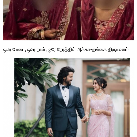
ஒரே மேடை, ஒரே நாள், ஒரே நேரத்தில் அக்கா-தங்கை திருமணம்