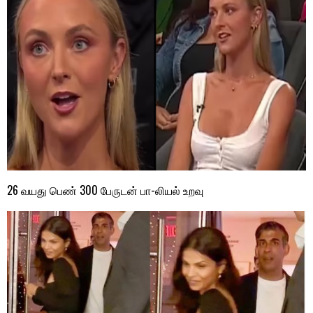
26 வயது பெண் 300 பேருடன் பா-லியல் உறவு