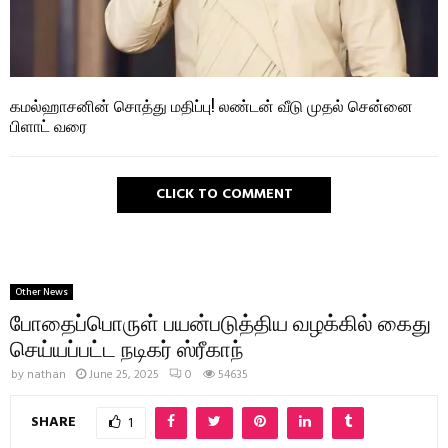
கமல்ஹாசனின் சொத்து மதிப்பு! லண்டன் வீடு முதல் சென்னை
பிளாட் வரை
CLICK TO COMMENT
Other News
போதைப்பொருள் பயன்படுத்திய வழக்கில் கைது
செய்யப்பட்ட நடிகர் ஸ்ரீகாந்
by
nathan
June 25, 2025
0
54635
SHARE
1