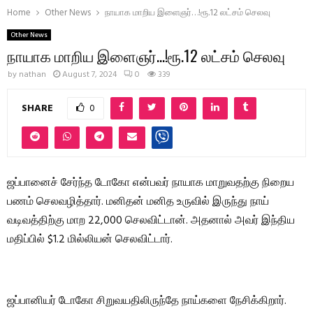
Home
Other News
நாயாக மாறிய இளைஞர்…!ரூ.12 லட்சம் செலவு
Other News
நாயாக மாறிய இளைஞர்…!ரூ.12 லட்சம் செலவு
by
nathan
August 7, 2024
0
339
SHARE
0
ஜப்பானைச் சேர்ந்த டோகோ என்பவர் நாயாக மாறுவதற்கு நிறைய
பணம் செலவழித்தார். மனிதன் மனித உருவில் இருந்து நாய்
வடிவத்திற்கு மாற 22,000 செலவிட்டான். அதனால் அவர் இந்திய
மதிப்பில் $1.2 மில்லியன் செலவிட்டார்.
ஜப்பானியர் டோகோ சிறுவயதிலிருந்தே நாய்களை நேசிக்கிறார்.