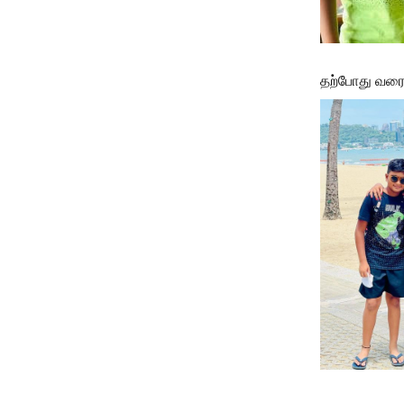
தற்போது வரை த