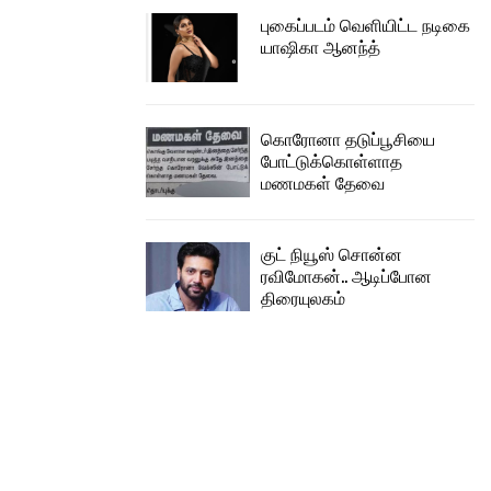
புகைப்படம் வெளியிட்ட நடிகை
யாஷிகா ஆனந்த்
கொரோனா தடுப்பூசியை
போட்டுக்கொள்ளாத
மணமகள் தேவை
குட் நியூஸ் சொன்ன
ரவிமோகன்.. ஆடிப்போன
திரையுலகம்