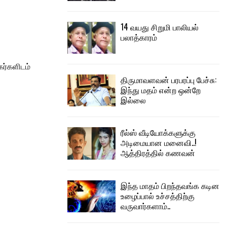
14 வயது சிறுமி பாலியல்
பலாத்காரம்
கர்களிடம்
திருமாவளவன் பரபரப்பு பேச்சு:
இந்து மதம் என்ற ஒன்றே
இல்லை
ரீல்ஸ் வீடியோக்களுக்கு
அடிமையான மனைவி..!
ஆத்திரத்தில் கணவன்
இந்த மாதம் பிறந்தவங்க கடின
உழைப்பால் உச்சத்திற்கு
வருவார்களாம்..