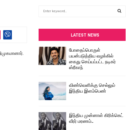
S
e
a
S
r
c
E
LATEST NEWS
h
f
A
போதைப்பொருள்
o
றிமுகமானார்.
பயன்படுத்திய வழக்கில்
r
R
கைது செய்யப்பட்ட நடிகர்
:
ஸ்ரீகாந்
C
H
விண்வெளிக்கு செல்லும்
இந்திய இளம்பெண்
இந்திய முன்னாள் கிரிக்கெட்
வீரர் மரணம்..