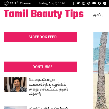
C
Facebook
Twitter
Instagram
Pinterest
Youtube
Snapc
T
28.1
Chennai
Friday, Aug 7, 2026
Tamil Beauty Tips
முகப்பு
FACEBOOK FEED
DON'T MISS
போதைப்பொருள்
பயன்படுத்திய வழக்கில்
கைது செய்யப்பட்ட நடிகர்
ஸ்ரீகாந்
விண்வெளிக்கு செல்லும்