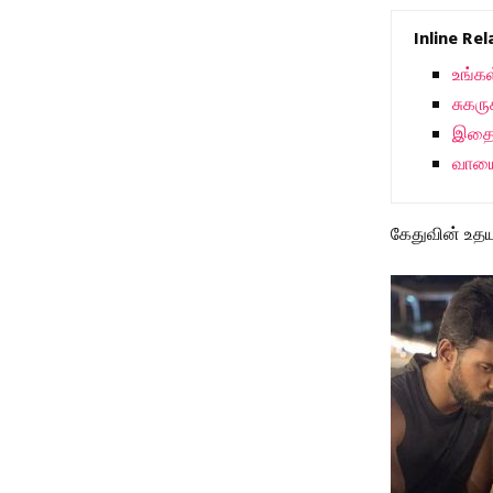
Inline Re
உங்கள
சுகரு
இதை 
வாயை
கேதுவின் உதயந