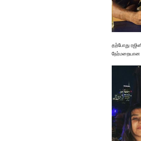
தற்போது ரஜினி
நேர்மறையான 