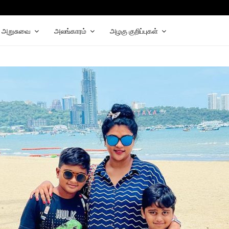
hat
elegram
அறுசுவை
அலங்காரம்
அழகு குறிப்புகள்