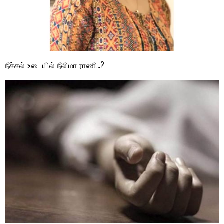
நீச்சல் உடையில் நீலிமா ராணி..?