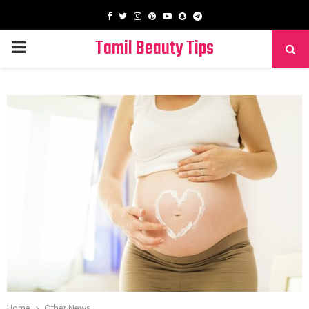
Facebook
Twitter
Instagram
Pinterest
Youtube
Snapchat
Telegram
Tamil Beauty Tips
PRIMARY
MENU
Home
Other News