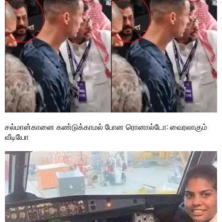
சல்மான்கானை கண்டுக்காமல் போன ரொனால்டோ: வைரலாகும்
வீடியோ