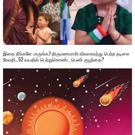
இதை நீங்களே பாருங்க.! திருமணமாகி விவாகரத்து பெற்ற நடிகை
ரேவதி.. 52 வயதில் பெற்றுகொண்ட பெண் குழந்தை?