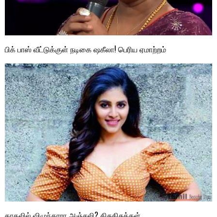
பிக் பாஸ் வீட்டுக்குள் நடிகை ஷகீலா! பெரிய ஏமாற்றம்
காதலில் விழுந்தாரா அஞ்சலி? கிசுகிசுக்கள்