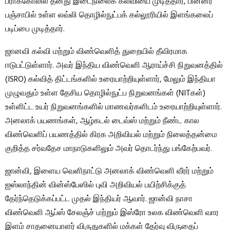
பராக்கோலில் தனது இடைநிலைக் கல்வியை முடித்தார், பின்னர்
பஞ்சாபில் உள்ள லவ்லி தொழில்நுட்பக் கல்லூரியில் இளங்கலைப்
படிப்பை முடித்தார்.
ஜானவி கல்வி மற்றும் விண்வெளித் துறையில் தீவிரமாக
ஈடுபட்டுள்ளார். அவர் இந்திய விண்வெளி ஆராய்ச்சி நிறுவனத்தில்
(ISRO) கல்வித் திட்டங்களில் உரையாற்றியுள்ளார், மேலும் இந்தியா
முழுவதும் உள்ள தேசிய தொழில்நுட்ப நிறுவனங்கள் (NITகள்)
உள்ளிட்ட உயர் நிறுவனங்களில் மாணவர்களிடம் உரையாற்றியுள்ளார்.
அனலாக் பயணங்கள், ஆழ்கடல் டைவ்ஸ் மற்றும் நீண்ட கால
விண்வெளிப் பயணத்தில் கிரக அறிவியல் மற்றும் நிலைத்தன்மை
குறித்த சர்வதேச மாநாடுகளிலும் அவர் தொடர்ந்து பங்கேற்பவர்.
ஜான்வி, இளைய வெளிநாட்டு அனலாக் விண்வெளி வீரர் மற்றும்
ஐஸ்லாந்தின் வின்ஸ்பேஸில் புவி அறிவியல் பயிற்சிக்குத்
தேர்ந்தெடுக்கப்பட்ட முதல் இந்தியர் ஆவார். ஜான்வி நாசா
விண்வெளி ஆப்ஸ் சேலஞ்ச் மற்றும் இஸ்ரோ உலக விண்வெளி வார
இளம் சாதனையாளர் விருதுகளில் மக்கள் தேர்வு விருதைப்