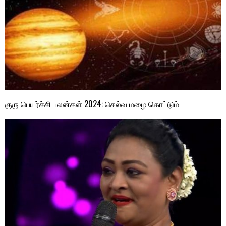
குரு பெயர்ச்சி பலன்கள் 2024: செல்வ மழை கொட்டும்