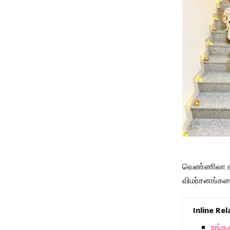
வெண்ணிலா கபடி
விமர்சனங்களை
Inline Re
உங்கள