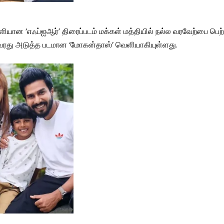
ெளியான ‘எஃப்ஐஆர்’ திரைப்படம் மக்கள் மத்தியில் நல்ல வரவேற்பை பெ
வரது அடுத்த படமான ‘மோகன்தாஸ்’ வெளியாகியுள்ளது.