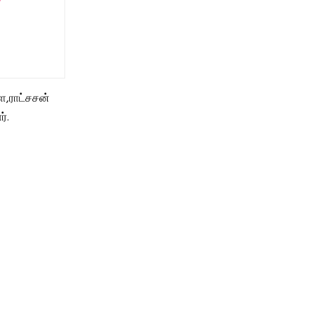
ை,ராட்சசன்
்.