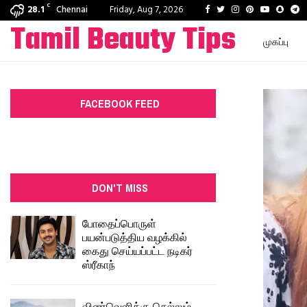
C
Facebook
Twitter
Instagram
Pinterest
Youtube
Snapc
T
28.1
Chennai
Friday, Aug 7, 2026
Tamil Beauty Tips
முகப்பு
FACEBOOK FEED
DON'T MISS
போதைப்பொருள்
பயன்படுத்திய வழக்கில்
கைது செய்யப்பட்ட நடிகர்
ஸ்ரீகாந்
விண்வெளிக்கு செல்லும்