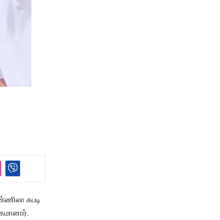
ெண்ணிலா கபடி
ுகமானார்.