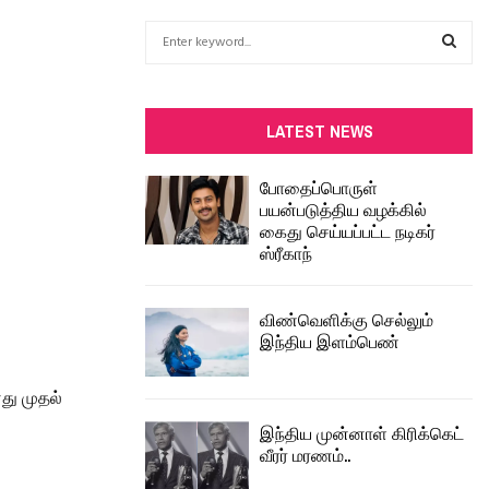
S
e
a
S
r
c
E
LATEST NEWS
h
f
A
போதைப்பொருள்
o
பயன்படுத்திய வழக்கில்
r
R
கைது செய்யப்பட்ட நடிகர்
:
ஸ்ரீகாந்
C
H
விண்வெளிக்கு செல்லும்
இந்திய இளம்பெண்
து முதல்
இந்திய முன்னாள் கிரிக்கெட்
வீரர் மரணம்..