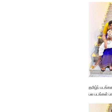
தமிழ்ப் படங்
பல படங்கள் ப