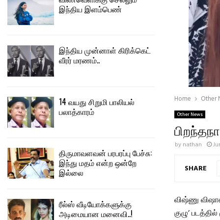
இந்திய இளம்பெண்
இந்திய முன்னாள் கிரிக்கெட்
வீரர் மரணம்..
Home
Other
14 வயது சிறுமி பாலியல்
பலாத்காரம்
Other News
பிறந்தந
by
nathan
Ju
திருமாவளவன் பரபரப்பு பேச்சு:
இந்து மதம் என்ற ஒன்றே
SHARE
இல்லை
விஷ்ணு விஷால
ரீல்ஸ் வீடியோக்களுக்கு
குழு’ படத்தில
அடிமையான மனைவி..!