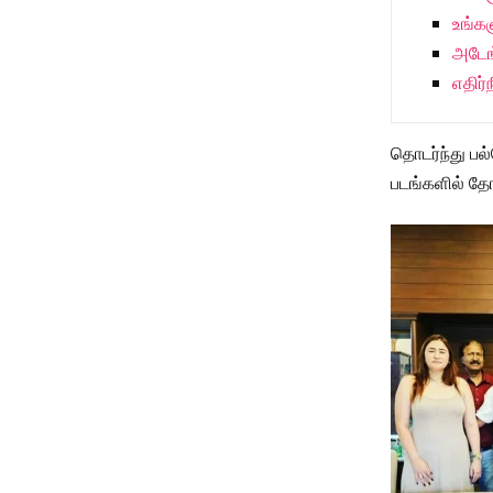
உங்க
அடேங
எதிர்
தொடர்ந்து பல
படங்களில் தோ