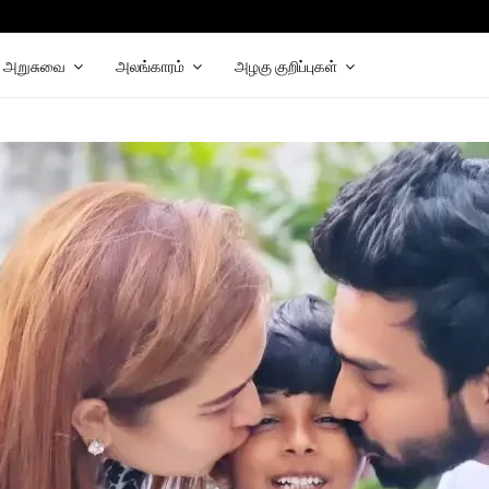
hat
elegram
அறுசுவை
அலங்காரம்
அழகு குறிப்புகள்