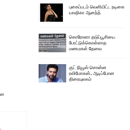
புகைப்படம் வெளியிட்ட நடிகை
யாஷிகா ஆனந்த்
கொரோனா தடுப்பூசியை
போட்டுக்கொள்ளாத
மணமகள் தேவை
குட் நியூஸ் சொன்ன
ரவிமோகன்.. ஆடிப்போன
திரையுலகம்
யான
.