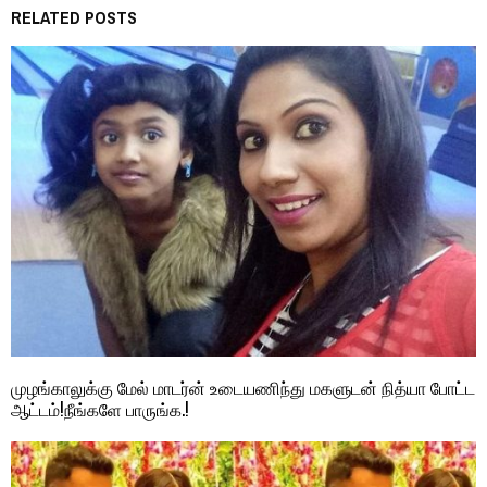
RELATED POSTS
முழங்காலுக்கு மேல் மாடர்ன் உடையணிந்து மகளுடன் நித்யா போட்ட
ஆட்டம்!நீங்களே பாருங்க.!