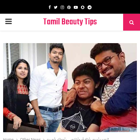
Facebook
Twitter
Instagram
Pinterest
Youtube
Snapchat
Telegram
Tamil Beauty Tips
PRIMARY
MENU
Home
Other News
நடிகர் விஜய்… குடும்பத்தில் குழப்பமா?