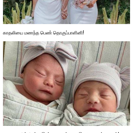
காதலியை மணந்த பெண் தொகுப்பாளினி!