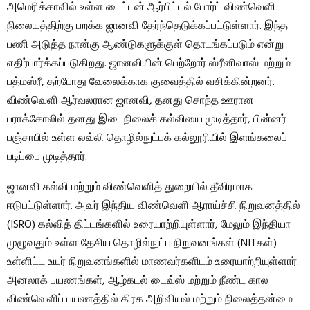
அமெரிக்காவில் உள்ள டைட்டன் ஆர்பிட்டல் போர்ட் விண்வெளி
நிலையத்திற்கு பறக்க ஜானவி தேர்ந்தெடுக்கப்பட்டுள்ளார். இந்த
பணி அடுத்த நான்கு ஆண்டுகளுக்குள் தொடங்கப்படும் என்று
எதிர்பார்க்கப்படுகிறது. ஜானவியின் பெற்றோர் ஸ்ரீனிவாஸ் மற்றும்
பத்மஸ்ரீ, தற்போது வேலைக்காக குவைத்தில் வசிக்கின்றனர்.
விண்வெளி ஆர்வலரான ஜானவி, தனது சொந்த ஊரான
பராக்கோலில் தனது இடைநிலைக் கல்வியை முடித்தார், பின்னர்
பஞ்சாபில் உள்ள லவ்லி தொழில்நுட்பக் கல்லூரியில் இளங்கலைப்
படிப்பை முடித்தார்.
ஜானவி கல்வி மற்றும் விண்வெளித் துறையில் தீவிரமாக
ஈடுபட்டுள்ளார். அவர் இந்திய விண்வெளி ஆராய்ச்சி நிறுவனத்தில்
(ISRO) கல்வித் திட்டங்களில் உரையாற்றியுள்ளார், மேலும் இந்தியா
முழுவதும் உள்ள தேசிய தொழில்நுட்ப நிறுவனங்கள் (NITகள்)
உள்ளிட்ட உயர் நிறுவனங்களில் மாணவர்களிடம் உரையாற்றியுள்ளார்.
அனலாக் பயணங்கள், ஆழ்கடல் டைவ்ஸ் மற்றும் நீண்ட கால
விண்வெளிப் பயணத்தில் கிரக அறிவியல் மற்றும் நிலைத்தன்மை