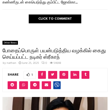
கண்ணீருடன் கையெடுத்து கும்பிட்ட ஜோவிகா…
CLICK TO COMMENT
Other News
போதைப்பொருள் பயன்படுத்திய வழக்கில் கைது
செய்யப்பட்ட நடிகர் ஸ்ரீகாந்
by
nathan
June 25, 2025
0
54648
SHARE
1