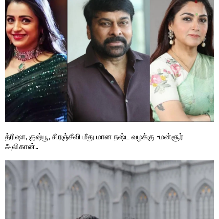
த்ரிஷா, குஷ்பூ, சிரஞ்சீவி மீது மான நஷ்ட வழக்கு -மன்சூர்
அலிகான்..