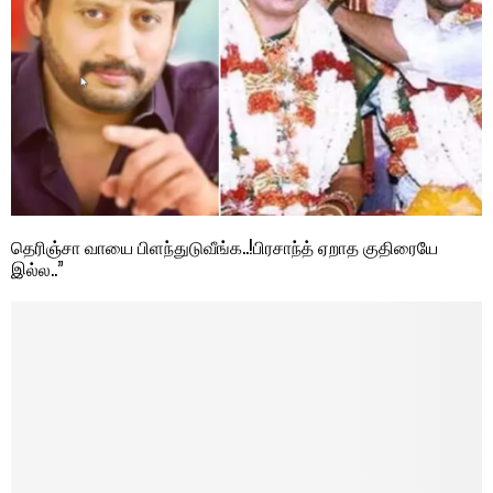
தெரிஞ்சா வாயை பிளந்துடுவீங்க..!பிரசாந்த் ஏறாத குதிரையே
இல்ல..”