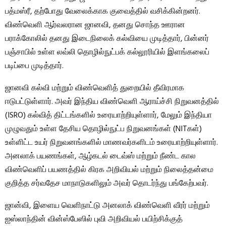
பத்மஸ்ரீ, தற்போது வேலைக்காக குவைத்தில் வசிக்கின்றனர்.
விண்வெளி ஆர்வலரான ஜானவி, தனது சொந்த ஊரான
பராக்கோலில் தனது இடைநிலைக் கல்வியை முடித்தார், பின்னர்
பஞ்சாபில் உள்ள லவ்லி தொழில்நுட்பக் கல்லூரியில் இளங்கலைப்
படிப்பை முடித்தார்.
ஜானவி கல்வி மற்றும் விண்வெளித் துறையில் தீவிரமாக
ஈடுபட்டுள்ளார். அவர் இந்திய விண்வெளி ஆராய்ச்சி நிறுவனத்தில்
(ISRO) கல்வித் திட்டங்களில் உரையாற்றியுள்ளார், மேலும் இந்தியா
முழுவதும் உள்ள தேசிய தொழில்நுட்ப நிறுவனங்கள் (NITகள்)
உள்ளிட்ட உயர் நிறுவனங்களில் மாணவர்களிடம் உரையாற்றியுள்ளார்.
அனலாக் பயணங்கள், ஆழ்கடல் டைவ்ஸ் மற்றும் நீண்ட கால
விண்வெளிப் பயணத்தில் கிரக அறிவியல் மற்றும் நிலைத்தன்மை
குறித்த சர்வதேச மாநாடுகளிலும் அவர் தொடர்ந்து பங்கேற்பவர்.
ஜான்வி, இளைய வெளிநாட்டு அனலாக் விண்வெளி வீரர் மற்றும்
ஐஸ்லாந்தின் வின்ஸ்பேஸில் புவி அறிவியல் பயிற்சிக்குத்