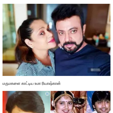
மருமகளை காட்டிய உமா ரியாஷ்கான்