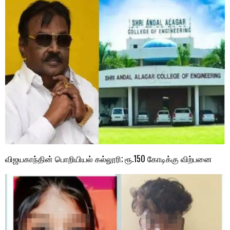
விஜயகாந்தின் பொறியியல் கல்லூரி; ரூ.150 கோடிக்கு விற்பனை