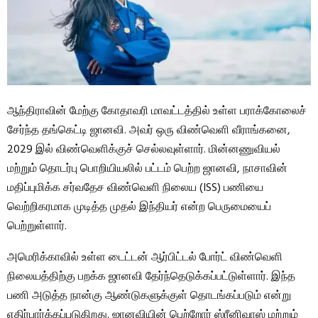
ஆந்திராவின் மேற்கு கோதாவரி மாவட்டத்தில் உள்ள பராக்கோலைச்
சேர்ந்த தங்கெட்டி ஜானவி. அவர் ஒரு விண்வெளி வீராங்கனை,
2029 இல் விண்வெளிக்குச் செல்லவுள்ளார். மின்னணுவியல்
மற்றும் தொடர்பு பொறியியலில் பட்டம் பெற்ற ஜானவி, நாசாவின்
மதிப்புமிக்க சர்வதேச விண்வெளி நிலைய (ISS) பணியை
வெற்றிகரமாக முடித்த முதல் இந்தியர் என்ற பெருமையைப்
பெற்றுள்ளார்.
அமெரிக்காவில் உள்ள டைட்டன் ஆர்பிட்டல் போர்ட் விண்வெளி
நிலையத்திற்கு பறக்க ஜானவி தேர்ந்தெடுக்கப்பட்டுள்ளார். இந்த
பணி அடுத்த நான்கு ஆண்டுகளுக்குள் தொடங்கப்படும் என்று
எதிர்பார்க்கப்படுகிறது. ஜானவியின் பெற்றோர் ஸ்ரீனிவாஸ் மற்றும்