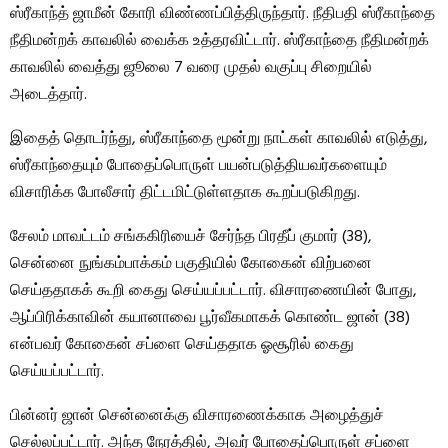
ஸ்ரீகாந்த் ஜாமீன் கோரி விண்ணப்பித்திருந்தார். நீதிபதி ஸ்ரீகாந்தை
நீதிமன்றக் காவலில் வைக்க உத்தரவிட்டார். ஸ்ரீகாந்தை நீதிமன்றக்
காவலில் வைத்து ஜூலை 7 வரை முதல் வகுப்பு சிறையில்
அடைத்தார்.
இதைத் தொடர்ந்து, ஸ்ரீகாந்தை மூன்று நாட்கள் காவலில் எடுத்து,
ஸ்ரீகாந்தையும் போதைப்பொருள் பயன்படுத்தியவர்களையும்
விசாரிக்க போலீசார் திட்டமிட்டுள்ளதாக கூறப்படுகிறது.
சேலம் மாவட்டம் சங்ககிரியைச் சேர்ந்த பிரதீப் குமார் (38),
சென்னை நுங்கம்பாக்கம் பகுதியில் கோகைன் விற்பனை
செய்ததாகக் கூறி கைது செய்யப்பட்டார். விசாரணையின் போது, ​​
ஆப்பிரிக்காவின் கயானாவை பூர்வீகமாகக் கொண்ட ஜான் (38)
என்பவர் கோகைன் சப்ளை செய்ததாக ஓசூரில் கைது
செய்யப்பட்டார்.
பின்னர் ஜான் சென்னைக்கு விசாரணைக்காக அழைத்துச்
செல்லப்பட்டார். அந்த நேரத்தில், அவர் போதைப்பொருள் சப்ளை