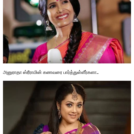
அனுராதா ஸ்ரீராமின் கணவரை பார்த்துள்ளீர்களா..