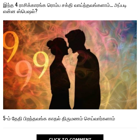
இந்த 4 ராசிக்காரங்க ரொம்ப சக்தி வாய்ந்தவங்களாம்… அப்படி
என்ன ஸ்பெஷல்?
5-ம் தேதி பிறந்தவங்க காதல் திருமணம் செய்வார்களாம்
CLICK TO COMMENT