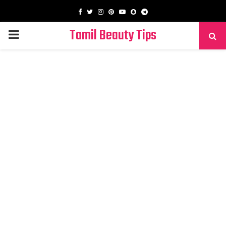
Facebook
Twitter
Instagram
Pinterest
Youtube
Snapchat
Telegram
Tamil Beauty Tips
PRIMARY
MENU