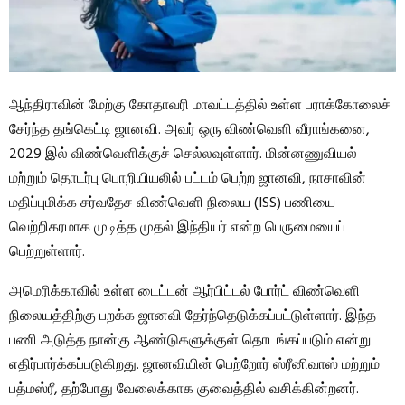
ஆந்திராவின் மேற்கு கோதாவரி மாவட்டத்தில் உள்ள பராக்கோலைச்
சேர்ந்த தங்கெட்டி ஜானவி. அவர் ஒரு விண்வெளி வீராங்கனை,
2029 இல் விண்வெளிக்குச் செல்லவுள்ளார். மின்னணுவியல்
மற்றும் தொடர்பு பொறியியலில் பட்டம் பெற்ற ஜானவி, நாசாவின்
மதிப்புமிக்க சர்வதேச விண்வெளி நிலைய (ISS) பணியை
வெற்றிகரமாக முடித்த முதல் இந்தியர் என்ற பெருமையைப்
பெற்றுள்ளார்.
அமெரிக்காவில் உள்ள டைட்டன் ஆர்பிட்டல் போர்ட் விண்வெளி
நிலையத்திற்கு பறக்க ஜானவி தேர்ந்தெடுக்கப்பட்டுள்ளார். இந்த
பணி அடுத்த நான்கு ஆண்டுகளுக்குள் தொடங்கப்படும் என்று
எதிர்பார்க்கப்படுகிறது. ஜானவியின் பெற்றோர் ஸ்ரீனிவாஸ் மற்றும்
பத்மஸ்ரீ, தற்போது வேலைக்காக குவைத்தில் வசிக்கின்றனர்.