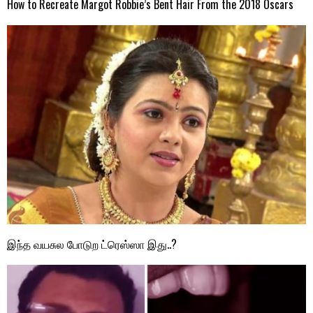
How to Recreate Margot Robbie’s Bent Hair From the 2018 Oscars
இந்த வயசுல போடுற ட்ரெஸ்ஸா இது..?