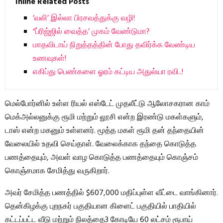
Inline Related Posts
‘வலி’ இல்லா பிரசவத்துக்கு வழி!
“ப்ரிஜ்ஜில் வைத்த’ முகம் வேண்டுமா?
மாதவிடாய் நிறுத்தத்தின் போது தவிர்க்க வேண்டிய
உணவுகள்!
எகிப்து பெண்களை ஓரம் கட்டிய அதுல்யா ரவி..!
மெல்போர்னில் உள்ள ரியல் எஸ்டேட் முதலீட்டு ஆலோசகரான காம்
மெக்அல்லனுக்கு ரூமி மற்றும் லூசி என்ற இரண்டு மகள்களும்,
டாஸ் என்ற மகனும் உள்ளனர். மூத்த மகள் ரூமி தன் தந்தையின்
வேலையில் உதவி செய்தாள். வேலைக்காக தந்தை கொடுத்த
பணத்தையும், அவள் வாழ கொடுத்த பணத்தையும் கொஞ்சம்
கொஞ்சமாக சேமித்து வருகிறார்.
அவர் சேமித்த பணத்தில் $607,000 மதிப்புள்ள வீட்டை வாங்கினார்.
தென்கிழக்கு புறநகர் பகுதியான கிளைட் பகுதியில் பாதியில்
கட்டப்பட்ட வீடு மற்றும் நிலத்தை3 கோடியே 60 லட்சம் ரூபாய்