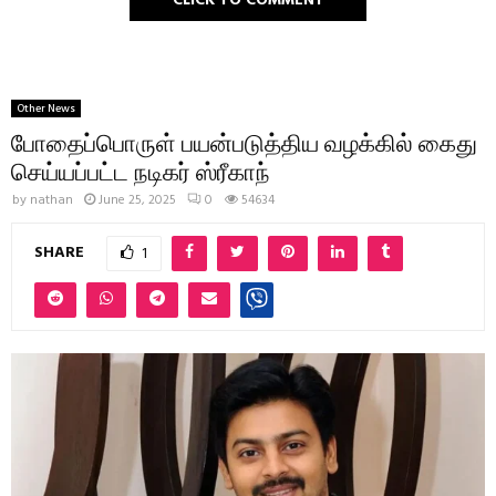
CLICK TO COMMENT
Other News
போதைப்பொருள் பயன்படுத்திய வழக்கில் கைது
செய்யப்பட்ட நடிகர் ஸ்ரீகாந்
by
nathan
June 25, 2025
0
54634
SHARE
1