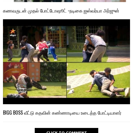
கணவருடன் முதல் போட்டோஷூட் -நடிகை ஐஸ்வர்யா அர்ஜுன்
BIGG BOSS வீட்டு கதவின் கண்ணாடியை உடைத்த போட்டியாளர்