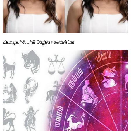
விடாமுயற்சி பற்றி ரெஜினா கஸான்ட்ரா