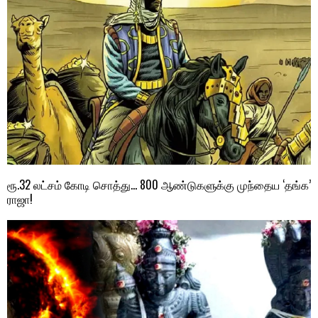
ரூ.32 லட்சம் கோடி சொத்து… 800 ஆண்டுகளுக்கு முந்தைய ‘தங்க’
ராஜா!