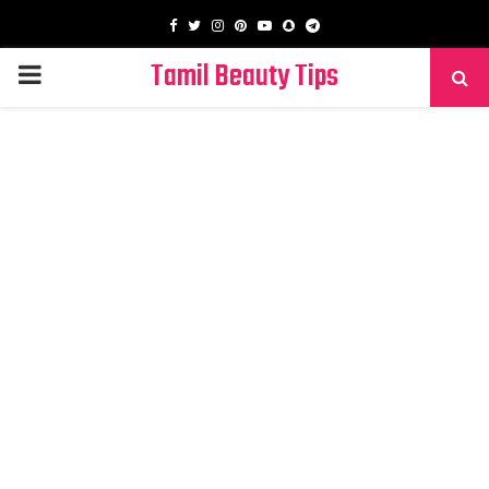
Facebook
Twitter
Instagram
Pinterest
Youtube
Snapchat
Telegram
Tamil Beauty Tips
PRIMARY
MENU