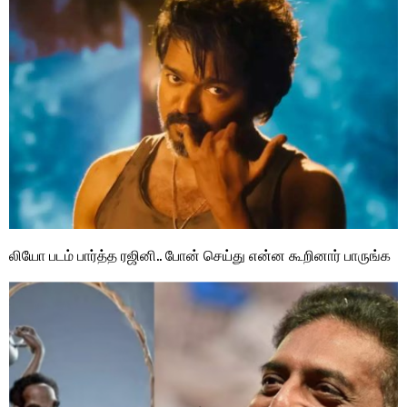
லியோ படம் பார்த்த ரஜினி.. போன் செய்து என்ன கூறினார் பாருங்க