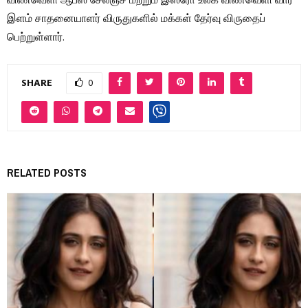
விண்வெளி ஆப்ஸ் சேலஞ்ச் மற்றும் இஸ்ரோ உலக விண்வெளி வார
இளம் சாதனையாளர் விருதுகளில் மக்கள் தேர்வு விருதைப்
பெற்றுள்ளார்.
SHARE
0
RELATED POSTS