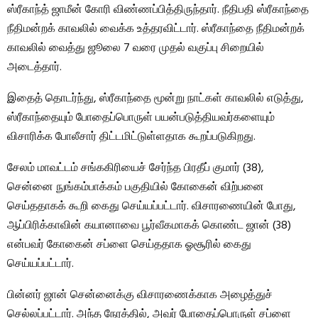
ஸ்ரீகாந்த் ஜாமீன் கோரி விண்ணப்பித்திருந்தார். நீதிபதி ஸ்ரீகாந்தை
நீதிமன்றக் காவலில் வைக்க உத்தரவிட்டார். ஸ்ரீகாந்தை நீதிமன்றக்
காவலில் வைத்து ஜூலை 7 வரை முதல் வகுப்பு சிறையில்
அடைத்தார்.
இதைத் தொடர்ந்து, ஸ்ரீகாந்தை மூன்று நாட்கள் காவலில் எடுத்து,
ஸ்ரீகாந்தையும் போதைப்பொருள் பயன்படுத்தியவர்களையும்
விசாரிக்க போலீசார் திட்டமிட்டுள்ளதாக கூறப்படுகிறது.
சேலம் மாவட்டம் சங்ககிரியைச் சேர்ந்த பிரதீப் குமார் (38),
சென்னை நுங்கம்பாக்கம் பகுதியில் கோகைன் விற்பனை
செய்ததாகக் கூறி கைது செய்யப்பட்டார். விசாரணையின் போது, ​​
ஆப்பிரிக்காவின் கயானாவை பூர்வீகமாகக் கொண்ட ஜான் (38)
என்பவர் கோகைன் சப்ளை செய்ததாக ஓசூரில் கைது
செய்யப்பட்டார்.
பின்னர் ஜான் சென்னைக்கு விசாரணைக்காக அழைத்துச்
செல்லப்பட்டார். அந்த நேரத்தில், அவர் போதைப்பொருள் சப்ளை