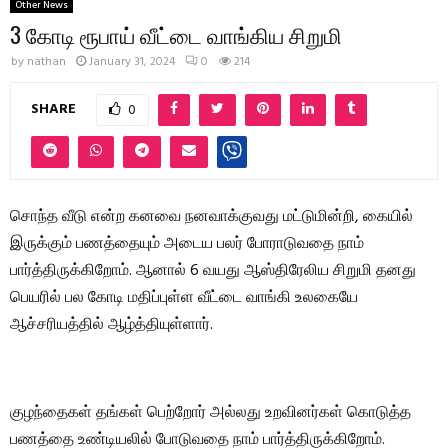
Other News
3 கோடி ரூபாய் வீட்டை வாங்கிய சிறுமி
by
nathan
January 31, 2024
0
214
SHARE
0
சொந்த வீடு என்ற கனவை நனவாக்குவது மட்டுமின்றி, கையில்
இருக்கும் பணத்தையும் அடைய பலர் போராடுவதை நாம்
பார்த்திருக்கிறோம். ஆனால் 6 வயது ஆஸ்திரேலிய சிறுமி தனது
பெயரில் பல கோடி மதிப்புள்ள வீட்டை வாங்கி உலகையே
ஆச்சரியத்தில் ஆழ்த்தியுள்ளார்.
குழந்தைகள் தங்கள் பெற்றோர் அல்லது உறவினர்கள் கொடுத்த
பணத்தை உண்டியலில் போடுவதை நாம் பார்த்திருக்கிறோம்.