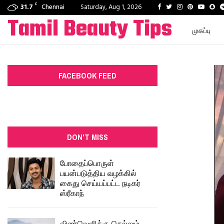
C
Facebook
Twitter
Instagram
Pinterest
Youtu
Sn
31.7
Chennai
Saturday, Aug 1, 2026
Tamil Beauty Tips
முகப்பு
FACEBOOK FEED
DON'T MISS
போதைப்பொருள்
பயன்படுத்திய வழக்கில்
கைது செய்யப்பட்ட நடிகர்
ஸ்ரீகாந்
விண்வெளிக்கு செல்லும்