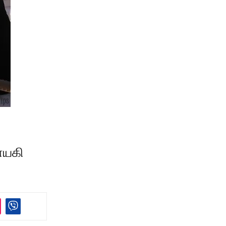
நாயகி