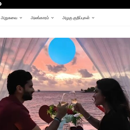
be
apchat
Telegram
அறுசுவை
அலங்காரம்
அழகு குறிப்புகள்