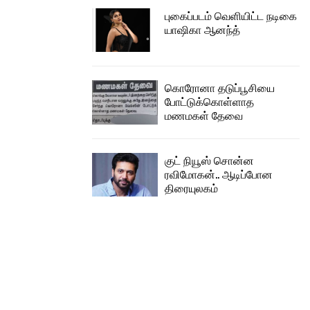
புகைப்படம் வெளியிட்ட நடிகை
யாஷிகா ஆனந்த்
கொரோனா தடுப்பூசியை
போட்டுக்கொள்ளாத
மணமகள் தேவை
குட் நியூஸ் சொன்ன
ரவிமோகன்.. ஆடிப்போன
திரையுலகம்