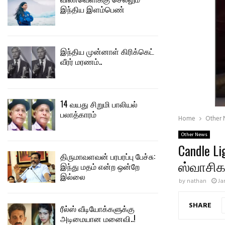
இந்திய இளம்பெண்
இந்திய முன்னாள் கிரிக்கெட்
வீரர் மரணம்..
14 வயது சிறுமி பாலியல்
பலாத்காரம்
Home
Other
Other News
Candle Li
திருமாவளவன் பரபரப்பு பேச்சு:
ஸ்வாசிக
இந்து மதம் என்ற ஒன்றே
இல்லை
by
nathan
Ja
SHARE
ரீல்ஸ் வீடியோக்களுக்கு
அடிமையான மனைவி..!