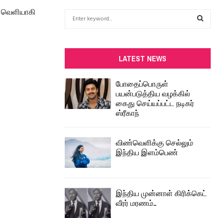
ம் வெளியாகி
S
e
a
S
r
c
E
LATEST NEWS
h
f
A
போதைப்பொருள்
o
பயன்படுத்திய வழக்கில்
r
R
கைது செய்யப்பட்ட நடிகர்
:
ஸ்ரீகாந்
C
H
விண்வெளிக்கு செல்லும்
இந்திய இளம்பெண்
இந்திய முன்னாள் கிரிக்கெட்
வீரர் மரணம்..