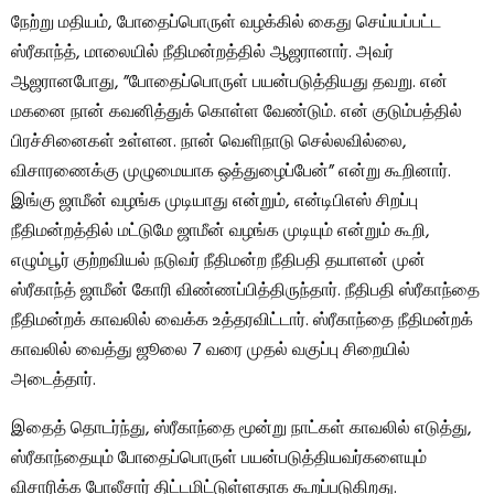
நேற்று மதியம், போதைப்பொருள் வழக்கில் கைது செய்யப்பட்ட
ஸ்ரீகாந்த், மாலையில் நீதிமன்றத்தில் ஆஜரானார். அவர்
ஆஜரானபோது, ​​”போதைப்பொருள் பயன்படுத்தியது தவறு. என்
மகனை நான் கவனித்துக் கொள்ள வேண்டும். என் குடும்பத்தில்
பிரச்சினைகள் உள்ளன. நான் வெளிநாடு செல்லவில்லை,
விசாரணைக்கு முழுமையாக ஒத்துழைப்பேன்” என்று கூறினார்.
இங்கு ஜாமீன் வழங்க முடியாது என்றும், என்டிபிஎஸ் சிறப்பு
நீதிமன்றத்தில் மட்டுமே ஜாமீன் வழங்க முடியும் என்றும் கூறி,
எழும்பூர் குற்றவியல் நடுவர் நீதிமன்ற நீதிபதி தயாளன் முன்
ஸ்ரீகாந்த் ஜாமீன் கோரி விண்ணப்பித்திருந்தார். நீதிபதி ஸ்ரீகாந்தை
நீதிமன்றக் காவலில் வைக்க உத்தரவிட்டார். ஸ்ரீகாந்தை நீதிமன்றக்
காவலில் வைத்து ஜூலை 7 வரை முதல் வகுப்பு சிறையில்
அடைத்தார்.
இதைத் தொடர்ந்து, ஸ்ரீகாந்தை மூன்று நாட்கள் காவலில் எடுத்து,
ஸ்ரீகாந்தையும் போதைப்பொருள் பயன்படுத்தியவர்களையும்
விசாரிக்க போலீசார் திட்டமிட்டுள்ளதாக கூறப்படுகிறது.