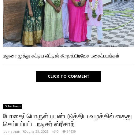
மதுரை முத்து கட்டிய வீட்டின் கிரஹப்பிரவேச புகைப்படங்கள்
CLICK TO COMMENT
Other News
போதைப்பொருள் பயன்படுத்திய வழக்கில் கைது
செய்யப்பட்ட நடிகர் ஸ்ரீகாந்
by
nathan
June 25, 2025
0
54639