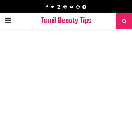
Facebook
Twitter
Instagram
Pinterest
Youtube
Snapchat
Telegram
Tamil Beauty Tips
PRIMARY
MENU