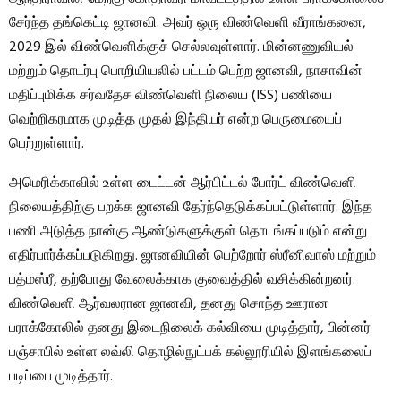
சேர்ந்த தங்கெட்டி ஜானவி. அவர் ஒரு விண்வெளி வீராங்கனை,
2029 இல் விண்வெளிக்குச் செல்லவுள்ளார். மின்னணுவியல்
மற்றும் தொடர்பு பொறியியலில் பட்டம் பெற்ற ஜானவி, நாசாவின்
மதிப்புமிக்க சர்வதேச விண்வெளி நிலைய (ISS) பணியை
வெற்றிகரமாக முடித்த முதல் இந்தியர் என்ற பெருமையைப்
பெற்றுள்ளார்.
அமெரிக்காவில் உள்ள டைட்டன் ஆர்பிட்டல் போர்ட் விண்வெளி
நிலையத்திற்கு பறக்க ஜானவி தேர்ந்தெடுக்கப்பட்டுள்ளார். இந்த
பணி அடுத்த நான்கு ஆண்டுகளுக்குள் தொடங்கப்படும் என்று
எதிர்பார்க்கப்படுகிறது. ஜானவியின் பெற்றோர் ஸ்ரீனிவாஸ் மற்றும்
பத்மஸ்ரீ, தற்போது வேலைக்காக குவைத்தில் வசிக்கின்றனர்.
விண்வெளி ஆர்வலரான ஜானவி, தனது சொந்த ஊரான
பராக்கோலில் தனது இடைநிலைக் கல்வியை முடித்தார், பின்னர்
பஞ்சாபில் உள்ள லவ்லி தொழில்நுட்பக் கல்லூரியில் இளங்கலைப்
படிப்பை முடித்தார்.