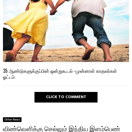
35 ஆண்டுகளுக்குப்பின் ஒன்றுகூடல் -முன்னாள் காதலர்கள்
ஓட்டம்
CLICK TO COMMENT
Other News
விண்வெளிக்கு செல்லும் இந்திய இளம்பெண்