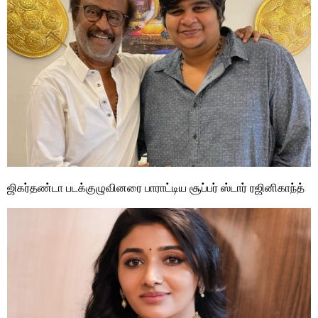
ஜிகர்தண்டா படக்குழுவினரை பாராட்டிய சூப்பர் ஸ்டார் ரஜினிகாந்த்