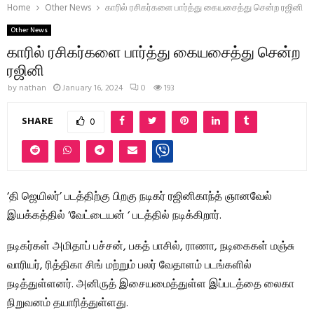
Home
Other News
காரில் ரசிகர்களை பார்த்து கையசைத்து சென்ற ரஜினி
Other News
காரில் ரசிகர்களை பார்த்து கையசைத்து சென்ற
ரஜினி
by
nathan
January 16, 2024
0
193
SHARE
0
‘தி ஜெயிலர்’ படத்திற்கு பிறகு நடிகர் ரஜினிகாந்த் ஞானவேல்
இயக்கத்தில் ‘வேட்டையன் ‘ படத்தில் நடிக்கிறார்.
நடிகர்கள் அமிதாப் பச்சன், பகத் பாசில், ராணா, நடிகைகள் மஞ்சு
வாரியர், ரித்திகா சிங் மற்றும் பலர் வேதாளம் படங்களில்
நடித்துள்ளனர். அனிருத் இசையமைத்துள்ள இப்படத்தை லைகா
நிறுவனம் தயாரித்துள்ளது.