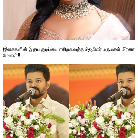
இளசுகளின் இதய துடிப்பை எகிறவைத்த ஜெயிலர் மருமகள் மிர்னா
மேனன்!!