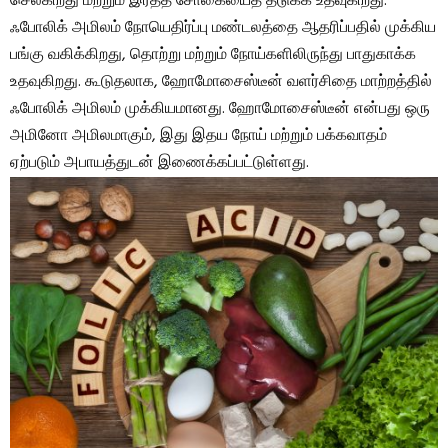
செல்கிறது மற்றும் இரத்த சோகையைத் தடுக்க உதவுகிறது.
ஃபோலிக் அமிலம் நோயெதிர்ப்பு மண்டலத்தை ஆதரிப்பதில் முக்கிய
பங்கு வகிக்கிறது, தொற்று மற்றும் நோய்களிலிருந்து பாதுகாக்க
உதவுகிறது. கூடுதலாக, ஹோமோசைஸ்டீன் வளர்சிதை மாற்றத்தில்
ஃபோலிக் அமிலம் முக்கியமானது. ஹோமோசைஸ்டீன் என்பது ஒரு
அமினோ அமிலமாகும், இது இதய நோய் மற்றும் பக்கவாதம்
ஏற்படும் அபாயத்துடன் இணைக்கப்பட்டுள்ளது.