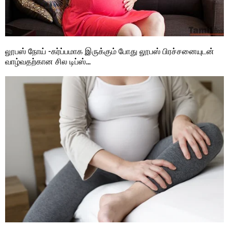
லூபஸ் நோய் -கர்ப்பமாக இருக்கும் போது லூபஸ் பிரச்சனையுடன்
வாழ்வதற்கான சில டிப்ஸ்…