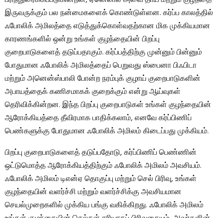
பரிந்துரைக்கப்படுகின்றன, ஏனெனில் அவை தாய் மற்றும் குழந்தை
இருவருக்கும் பல நன்மைகளைக் கொண்டுள்ளன. கர்ப்ப காலத்தில்
ஃபோலிக் அமிலத்தை எடுத்துக்கொள்வதற்கான மிக முக்கியமான
காரணங்களில் ஒன்று உங்கள் குழந்தையின் பிறப்பு
குறைபாடுகளைத் தடுப்பதாகும். கர்ப்பத்திற்கு முன்னும் பின்னும்
போதுமான ஃபோலிக் அமிலத்தைப் பெறுவது ஸ்பைனா பிஃபிடா
மற்றும் அனென்ஸ்பாலி போன்ற நரம்புக் குழாய் குறைபாடுகளின்
அபாயத்தைக் கணிசமாகக் குறைக்கும் என்று ஆய்வுகள்
தெரிவிக்கின்றன. இந்த பிறப்பு குறைபாடுகள் உங்கள் குழந்தையின்
ஆரோக்கியத்தை தீவிரமாக பாதிக்கலாம், எனவே கர்ப்பிணிப்
பெண்களுக்கு போதுமான ஃபோலிக் அமிலம் கிடைப்பது முக்கியம்.
பிறப்பு குறைபாடுகளைத் தடுப்பதோடு, கர்ப்பிணிப் பெண்ணின்
ஒட்டுமொத்த ஆரோக்கியத்திற்கும் ஃபோலிக் அமிலம் அவசியம்.
ஃபோலிக் அமிலம் டிஎன்ஏ தொகுப்பு மற்றும் செல் பிரிவு, உங்கள்
குழந்தையின் வளர்ச்சி மற்றும் வளர்ச்சிக்கு அவசியமான
செயல்முறைகளில் முக்கிய பங்கு வகிக்கிறது. ஃபோலிக் அமிலம்