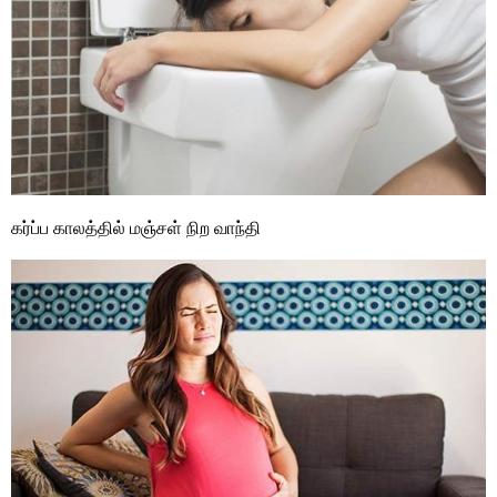
கர்ப்ப காலத்தில் மஞ்சள் நிற வாந்தி