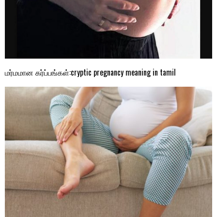
மர்மமான கர்ப்பங்கள்:cryptic pregnancy meaning in tamil