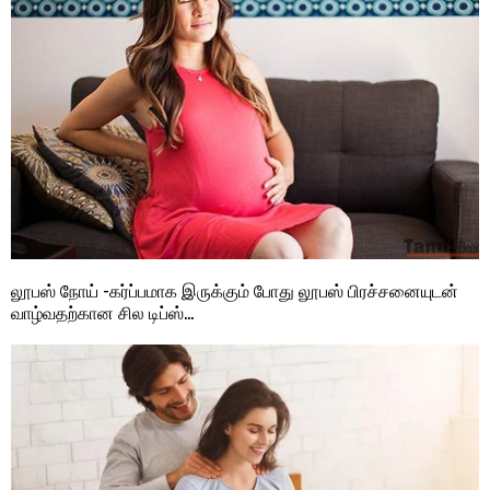
லூபஸ் நோய் -கர்ப்பமாக இருக்கும் போது லூபஸ் பிரச்சனையுடன்
வாழ்வதற்கான சில டிப்ஸ்…