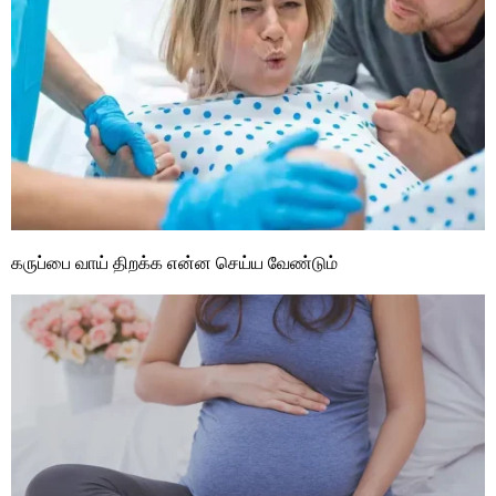
கருப்பை வாய் திறக்க என்ன செய்ய வேண்டும்