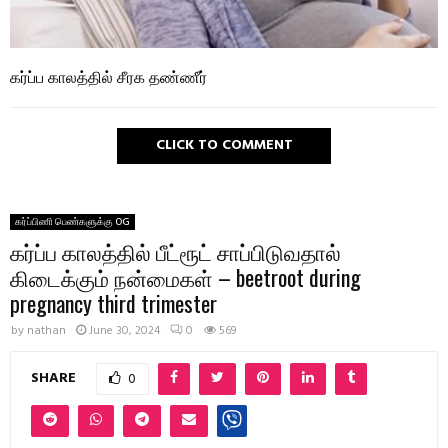
கர்ப்ப காலத்தில் சீரக தண்ணீர்
CLICK TO COMMENT
கர்ப்பிணி பெண்களுக்கு OG
கர்ப்ப காலத்தில் பீட்ரூட் சாப்பிடுவதால்
கிடைக்கும் நன்மைகள் – beetroot during
pregnancy third trimester
by
nathan
June 30, 2024
0
569
SHARE
0