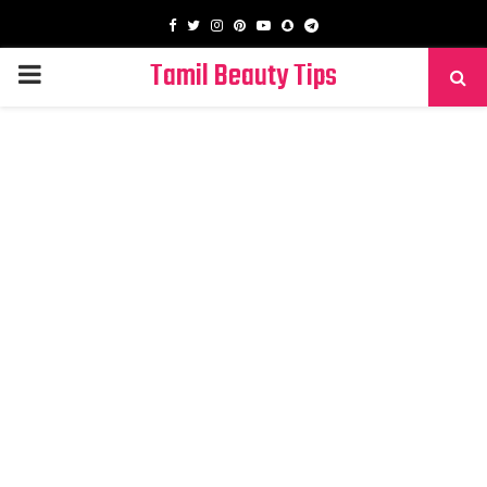
Facebook
Twitter
Instagram
Pinterest
Youtube
Snapchat
Telegram
Tamil Beauty Tips
PRIMARY
MENU