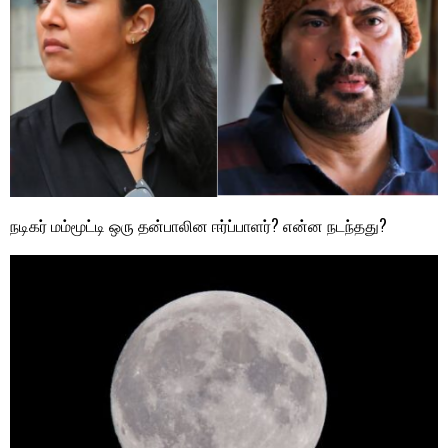
நடிகர் மம்மூட்டி ஒரு தன்பாலின ஈர்ப்பாளர்? என்ன நடந்தது?