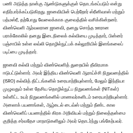
பணி அடுத்த நான்கு ஆண்டுகளுக்குள் தொடங்கப்படும் என்று
எதிர்பார்க்கப்படுகிறது. ஜானவியின் பெற்றோர் ஸ்ரீனிவாஸ் மற்றும்
பத்மஸ்ரீ, தற்போது வேலைக்காக குவைத்தில் வசிக்கின்றனர்.
விண்வெளி ஆர்வலரான ஜானவி, தனது சொந்த ஊரான
பராக்கோலில் தனது இடைநிலைக் கல்வியை முடித்தார், பின்னர்
பஞ்சாபில் உள்ள லவ்லி தொழில்நுட்பக் கல்லூரியில் இளங்கலைப்
படிப்பை முடித்தார்.
ஜானவி கல்வி மற்றும் விண்வெளித் துறையில் தீவிரமாக
ஈடுபட்டுள்ளார். அவர் இந்திய விண்வெளி ஆராய்ச்சி நிறுவனத்தில்
(ISRO) கல்வித் திட்டங்களில் உரையாற்றியுள்ளார், மேலும் இந்தியா
முழுவதும் உள்ள தேசிய தொழில்நுட்ப நிறுவனங்கள் (NITகள்)
உள்ளிட்ட உயர் நிறுவனங்களில் மாணவர்களிடம் உரையாற்றியுள்ளார்.
அனலாக் பயணங்கள், ஆழ்கடல் டைவ்ஸ் மற்றும் நீண்ட கால
விண்வெளிப் பயணத்தில் கிரக அறிவியல் மற்றும் நிலைத்தன்மை
குறித்த சர்வதேச மாநாடுகளிலும் அவர் தொடர்ந்து பங்கேற்பவர்.