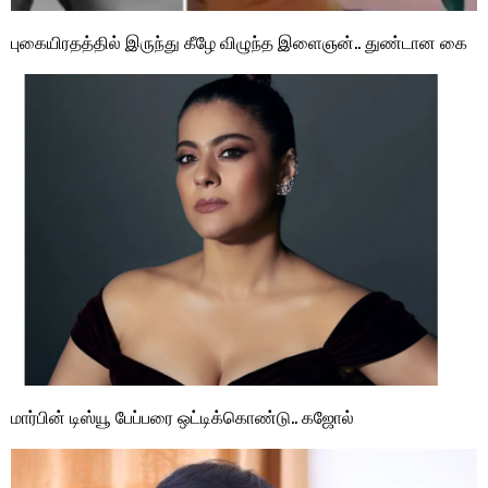
புகையிரதத்தில் இருந்து கீழே விழுந்த இளைஞன்.. துண்டான கை
மார்பின் டிஸ்யூ பேப்பரை ஒட்டிக்கொண்டு.. கஜோல்