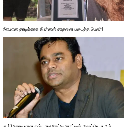
நீளமான தாடிக்காக கின்னஸ் சாதனை படைத்த பெண்!
ரூ.10 கோடி மான நஷ்ட ஈடு கேட்டு நோட்டீஸ் அனுப்பிய ஏ.ஆர்.