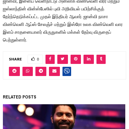
ஜான்வி, இளைய வெளிநாட்டு அனலாக் விண்வெளி வீரர் மற்றும்
ஐஸ்லாந்தின் வின்ஸ்பேஸில் புவி அறிவியல் பயிற்சிக்குத்
தேர்ந்தெடுக்கப்பட்ட முதல் இந்தியர் ஆவார். ஜான்வி நாசா
விண்வெளி ஆப்ஸ் சேலஞ்ச் மற்றும் இஸ்ரோ உலக விண்வெளி வார
இளம் சாதனையாளர் விருதுகளில் மக்கள் தேர்வு விருதைப்
பெற்றுள்ளார்.
SHARE
0
RELATED POSTS