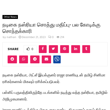
Other News
நடிகை நஸ்ரியா சொத்து மதிப்பு- பல கோடிக்கு
சொந்தக்காரி
by
nathan
December 21, 2023
0
214
SHARE
0
நடிகை நஸ்ரியா, அட்லீ இயக்குனர் ராஜா ராணியுடன் தமிழ் சினிமா
ரசிகர்களால் மிகவும் ரசிக்கப்படுபவர்.
பள்ளிப் பருவத்திலிருந்தே படங்களில் நடித்து வந்த நஸ்ரியா, தமிழில்
அறிமுகமானார்.