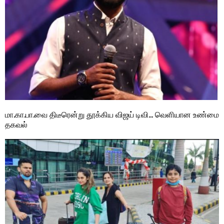
மா.கா.பா.வை திடீரென்று தூக்கிய விஜய் டிவி… வெளியான உண்மை
தகவல்