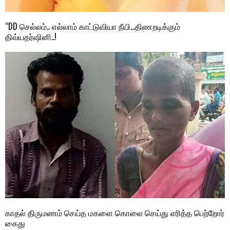
“DD செல்லம்.. எல்லாம் காட்டுவியா நீயி…திணறடிக்கும்
திவ்யதர்ஷினி..!
காதல் திருமணம் செய்த மகளை கொலை செய்து எரித்த பெற்றோர்
கைது