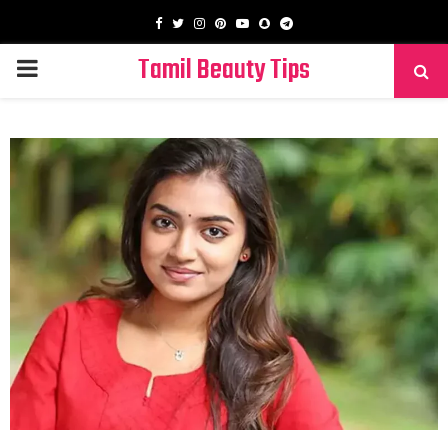
Facebook
Twitter
Instagram
Pinterest
Youtube
Snapchat
Telegram
Tamil Beauty Tips
PRIMARY
MENU