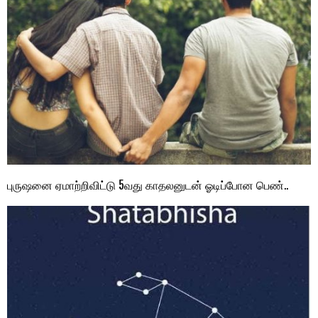
புருஷனை ஏமாற்றிவிட்டு 5வது காதலனுடன் ஓடிப்போன பெண்..