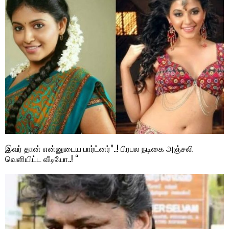
இவர் தான் என்னுடைய பார்ட்னர்”..! பிரபல நடிகை அஞ்சலி
வெளியிட்ட வீடியோ..! “